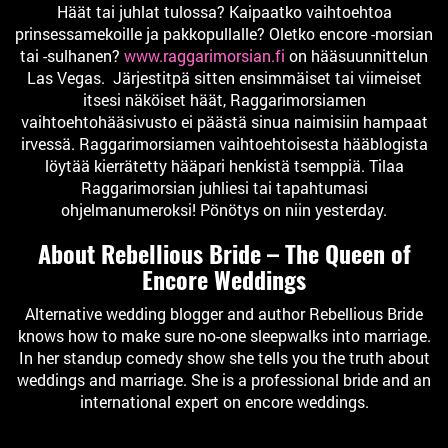
Häät tai juhlat tulossa? Kaipaatko vaihtoehtoa
prinsessamekoille ja pakkopullalle? Oletko encore -morsian
tai -sulhanen?
www.raggarimorsian.fi
on hääsuunnittelun
Las Vegas. Järjestitpä sitten ensimmäiset tai viimeiset
itsesi näköiset häät, Raggarimorsiamen
vaihtoehtohääsivusto ei päästä sinua naimisiin hampaat
irvessä. Raggarimorsiamen vaihtoehtoisesta hääblogista
löytää kierrätetty hääpari henkistä tsemppiä. Tilaa
Raggarimorsian juhliesi tai tapahtumasi
ohjelmanumeroksi! Pönötys on niin yesterday.
About Rebellious Bride – The Queen of
Encore Weddings
Alternative wedding blogger and author Rebellious Bride
knows how to make sure no-one sleepwalks into marriage.
In her standup comedy show she tells you the truth about
weddings and marriage. She is a professional bride and an
international expert on encore weddings.