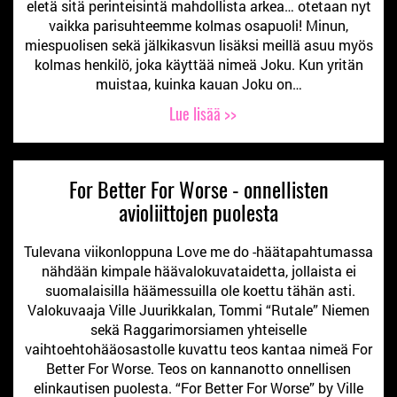
eletä sitä perinteisintä mahdollista arkea… otetaan nyt
vaikka parisuhteemme kolmas osapuoli! Minun,
miespuolisen sekä jälkikasvun lisäksi meillä asuu myös
kolmas henkilö, joka käyttää nimeä Joku. Kun yritän
muistaa, kuinka kauan Joku on…
Lue lisää >>
For Better For Worse - onnellisten
avioliittojen puolesta
Tulevana viikonloppuna Love me do -häätapahtumassa
nähdään kimpale häävalokuvataidetta, jollaista ei
suomalaisilla häämessuilla ole koettu tähän asti.
Valokuvaaja Ville Juurikkalan, Tommi “Rutale” Niemen
sekä Raggarimorsiamen yhteiselle
vaihtoehtohääosastolle kuvattu teos kantaa nimeä For
Better For Worse. Teos on kannanotto onnellisen
elinkautisen puolesta. “For Better For Worse” by Ville