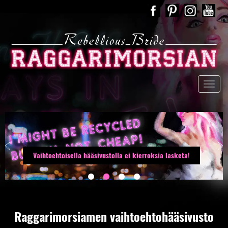
Vaihtoehtoisella hääsivustolla ei kierroksia lasketa!
Raggarimorsiamen vaihtoehtohääsivusto