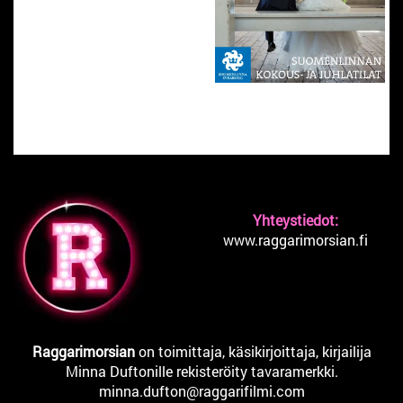
Yhteystiedot:
www.raggarimorsian.fi
Raggarimorsian
on toimittaja, käsikirjoittaja, kirjailija
Minna Duftonille rekisteröity tavaramerkki.
minna.dufton@raggarifilmi.com