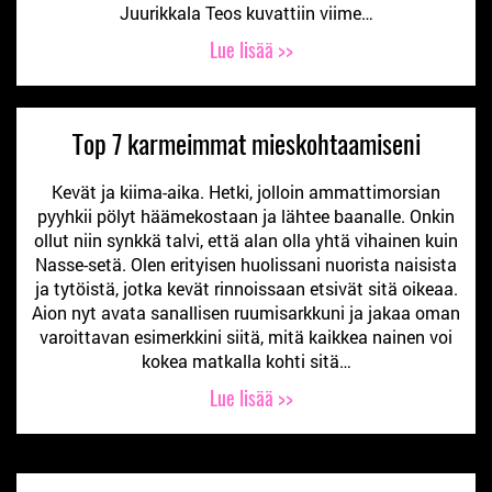
Juurikkala Teos kuvattiin viime…
Lue lisää >>
Top 7 karmeimmat mieskohtaamiseni
Kevät ja kiima-aika. Hetki, jolloin ammattimorsian
pyyhkii pölyt häämekostaan ja lähtee baanalle. Onkin
ollut niin synkkä talvi, että alan olla yhtä vihainen kuin
Nasse-setä. Olen erityisen huolissani nuorista naisista
ja tytöistä, jotka kevät rinnoissaan etsivät sitä oikeaa.
Aion nyt avata sanallisen ruumisarkkuni ja jakaa oman
varoittavan esimerkkini siitä, mitä kaikkea nainen voi
kokea matkalla kohti sitä…
Lue lisää >>