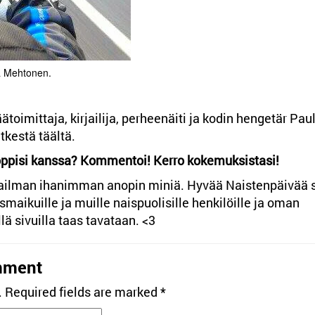
a Mehtonen.
oimittaja, kirjailija, perheenäiti ja kodin hengetär Pau
kestä täältä.
oppisi kanssa? Kommentoi! Kerro kokemuksistasi!
ailman ihanimman anopin miniä. Hyvää Naistenpäivää s
orsmaikuille ja muille naispuolisille henkilöille ja oman
ä sivuilla taas tavataan. <3
mment
.
Required fields are marked
*