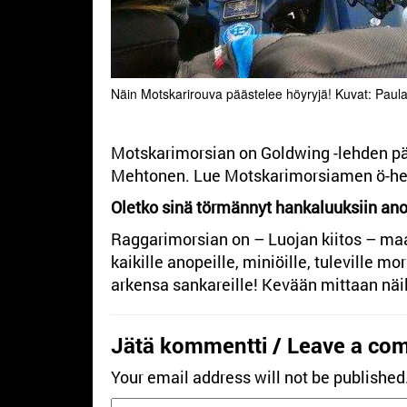
Näin Motskarirouva päästelee höyryjä! Kuvat: Paul
Motskarimorsian on Goldwing -lehden päät
Mehtonen. Lue Motskarimorsiamen ö-het
Oletko sinä törmännyt hankaluuksiin an
Raggarimorsian on – Luojan kiitos – ma
kaikille anopeille, miniöille, tuleville m
arkensa sankareille! Kevään mittaan näill
Jätä kommentti / Leave a co
Your email address will not be published