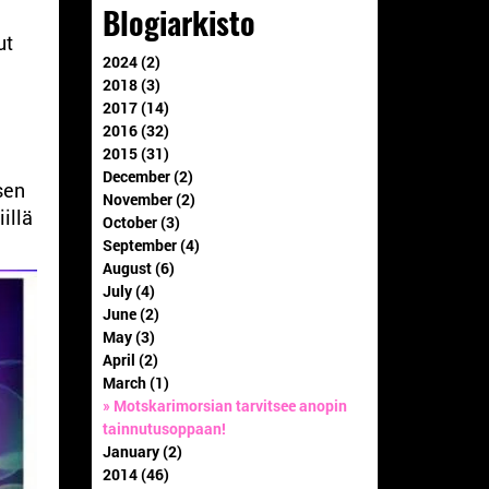
Blogiarkisto
ut
2024 (2)
2018 (3)
2017 (14)
2016 (32)
2015 (31)
December (2)
sen
November (2)
illä
October (3)
September (4)
August (6)
July (4)
June (2)
May (3)
April (2)
March (1)
» Motskarimorsian tarvitsee anopin
tainnutusoppaan!
January (2)
2014 (46)