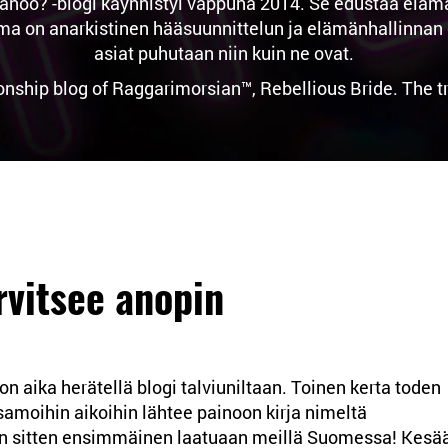
noo? -blogi käynnistyi vappuna 2014. Se edustaa elämän 
n anarkistinen hääsuunnittelun ja elämänhallinnan osas
asiat puhutaan niin kuin ne ovat.
ionship blog of Raggarimorsian™, Rebellious Bride. The 
rvitsee anopin
n aika herätellä blogi talviuniltaan. Toinen kerta toden
samoihin aikoihin lähtee painoon kirja nimeltä
n sitten ensimmäinen laatuaan meillä Suomessa! Kesä