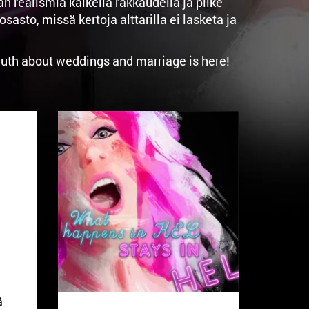
realismia kaikella rakkaudella ja pilke
to, missä kertoja alttarilla ei lasketa ja
truth about weddings and marriage is here!
ä