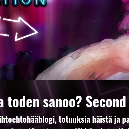
a toden sanoo? Second
toehtohääblogi, totuuksia häistä ja pa