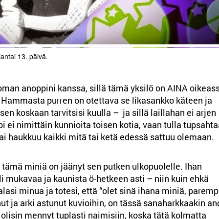
antai 13. päivä.
 oman anoppini kanssa, sillä tämä yksilö on AINA oikeas
la. Hammasta purren on otettava se likasankko käteen ja
isen koskaan tarvitsisi kuulla – ja sillä laillahan ei arjen
 ei nimittäin kunnioita toisen kotia, vaan tulla tupsaht
tai haukkuu kaikki mitä tai ketä edessä sattuu olemaan.
a tämä miniä on jäänyt sen putken ulkopuolelle. Ihan
li mukavaa ja kaunista ö-hetkeen asti – niin kuin ehkä
asi minua ja totesi, että “olet sinä ihana miniä, parem
nut ja arki astunut kuvioihin, on tässä sanaharkkaakin an
n olisin mennyt tuplasti naimisiin, koska tätä kolmatta