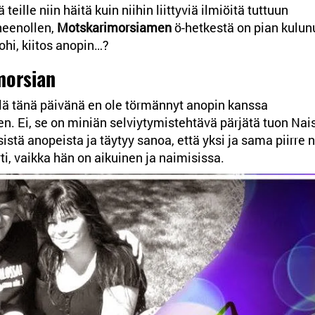
lle niin häitä kuin niihin liittyviä ilmiöitä tuttuun
puheenollen,
Motskarimorsiamen
ö-hetkestä on pian kulun
ohi, kiitos anopin…?
morsian
lä tänä päivänä en ole törmännyt anopin kanssa
n. Ei, se on miniän selviytymistehtävä pärjätä tuon Nai
stä anopeista ja täytyy sanoa, että yksi ja sama piirre ni
rti, vaikka hän on aikuinen ja naimisissa.