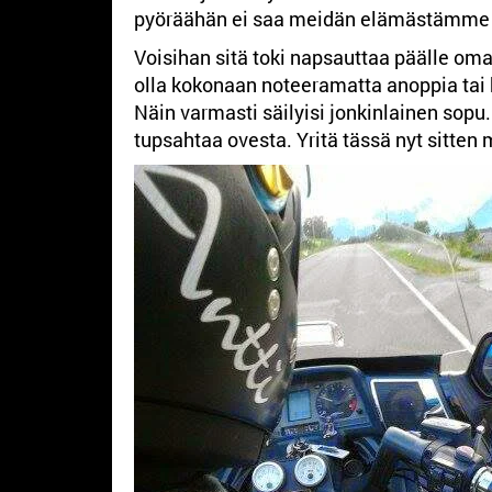
pyöräähän ei saa meidän elämästämme n
Voisihan sitä toki napsauttaa päälle oma
olla kokonaan noteeramatta anoppia tai
Näin varmasti säilyisi jonkinlainen sopu.
tupsahtaa ovesta. Yritä tässä nyt sitten