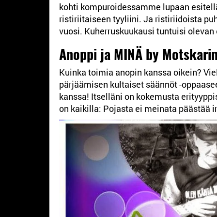
kohti kompuroidessamme lupaan esitellä tei
ristiriitaiseen tyyliini. Ja ristiriidoista 
vuosi. Kuherruskuukausi tuntuisi olevan 
Anoppi ja MINÄ by Motskari
Kuinka toimia anopin kanssa oikein? Vie
pärjäämisen kultaiset säännöt -oppaasee
kanssa! Itselläni on kokemusta erityyppisi
on kaikilla: Pojasta ei meinata päästää i