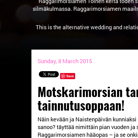
Raggarimorsiamen Toinen kerta toden sa
silmäkulmassa. Raggarimorsiamen maailma o
This is the alternative wedding and relat
Sunday, 8 March 2015
Save
Motskarimorsian ta
tainnutusoppaan!
Näin kevään ja Naistenpäivän kunniaksi o
sanoo? täyttää nimittäin pian vuoden ja 
Raggarimorsiamen hääopas – ja se onki