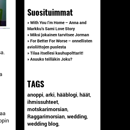
Suosituimmat
» With You I’m Home – Anna and
Markku’s Sami Love Story
» Miksi jokainen tarvitsee Jorman
» For Better For Worse – onnellisten
avioliittojen puolesta
sa.
» Tilaa itsellesi kauhupolttarit!
» Asuuko teilläkin Joku?
aa
TAGS
anoppi
,
arki
,
hääblogi
,
häät
,
ihmissuhteet
,
motskarimorsian
,
paa
Raggarimorsian
,
wedding
,
opin
wedding blog
,