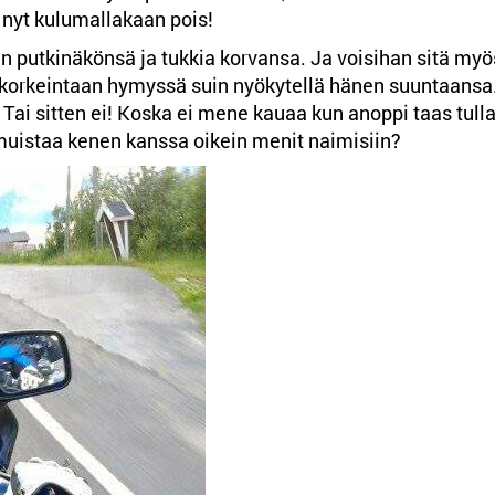
yt kulumallakaan pois!
n putkinäkönsä ja tukkia korvansa. Ja voisihan sitä myö
 korkeintaan hymyssä suin nyökytellä hänen suuntaansa
 Tai sitten ei! Koska ei mene kauaa kun anoppi taas tull
 muistaa kenen kanssa oikein menit naimisiin?