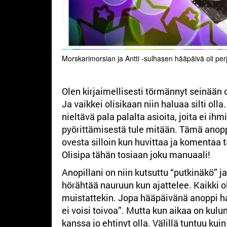
Morskarimorsian ja Antti -sulhasen hääpäivä oli perj
Olen kirjaimellisesti törmännyt seinään
Ja vaikkei olisikaan niin haluaa silti ol
nieltävä pala palalta asioita, joita ei ihm
pyörittämisestä tule mitään. Tämä anoppi
ovesta silloin kun huvittaa ja komentaa 
Olisipa tähän tosiaan joku manuaali!
Anopillani on niin kutsuttu “putkinäkö” j
hörähtää nauruun kun ajattelee. Kaikki o
muistattekin. Jopa hääpäivänä anoppi hal
ei voisi toivoa”. Mutta kun aikaa on kulu
kanssa jo ehtinyt olla. Välillä tuntuu kui