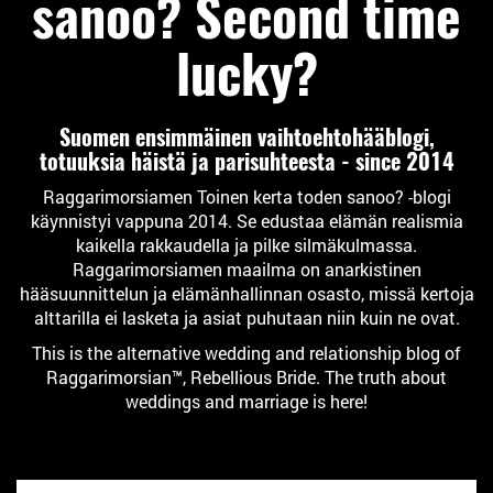
sanoo? Second time
lucky?
Suomen ensimmäinen vaihtoehtohääblogi,
totuuksia häistä ja parisuhteesta - since 2014
Raggarimorsiamen Toinen kerta toden sanoo? -blogi
käynnistyi vappuna 2014. Se edustaa elämän realismia
kaikella rakkaudella ja pilke silmäkulmassa.
Raggarimorsiamen maailma on anarkistinen
hääsuunnittelun ja elämänhallinnan osasto, missä kertoja
alttarilla ei lasketa ja asiat puhutaan niin kuin ne ovat.
This is the alternative wedding and relationship blog of
Raggarimorsian™, Rebellious Bride. The truth about
weddings and marriage is here!