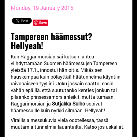
Monday, 19 January 2015
Save
Tampereen häämessut?
Hellyeah!
Kun Raggarimorsian sai kutsun lähteä
viihdyttämään Suomen häämessujen Tampereen
yleisöä 17.1., innostui hän oitis. Mikäs sen
hauskempaa kuin pöläyttää häätunnelma käyntiin
raivopäiseen tyyliini. Joku jossain saattoi ensin
vähän epäillä, että suututanko kenties jonkun tai
pilaanko prinsessamorsianleikit, mutta turhaan.
Raggarimorsian ja
Sutjakka Sulho
sopivat
häämessuille kuin nyrkki silmään. Hellyeah!
Virallisia messukuvia vielä odotellessa, tässä
muutamia tunnelmia lauantailta. Katso jos uskallat.