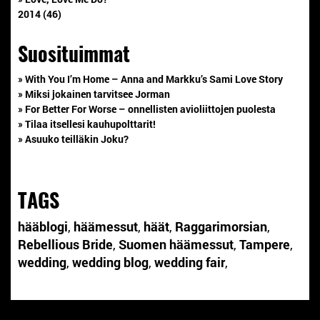
2014 (46)
Suosituimmat
» With You I’m Home – Anna and Markku’s Sami Love Story
» Miksi jokainen tarvitsee Jorman
» For Better For Worse – onnellisten avioliittojen puolesta
» Tilaa itsellesi kauhupolttarit!
» Asuuko teilläkin Joku?
TAGS
hääblogi
,
häämessut
,
häät
,
Raggarimorsian
,
Rebellious Bride
,
Suomen häämessut
,
Tampere
,
wedding
,
wedding blog
,
wedding fair
,