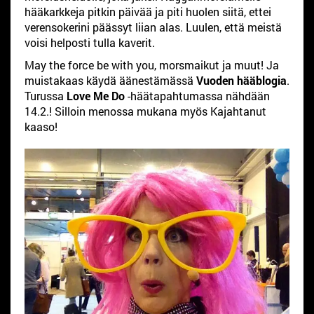
hääkarkkeja pitkin päivää ja piti huolen siitä, ettei
verensokerini päässyt liian alas. Luulen, että meistä
voisi helposti tulla kaverit.
May the force be with you, morsmaikut ja muut! Ja
muistakaas käydä äänestämässä
Vuoden hääblogia
.
Turussa
Love Me Do
-häätapahtumassa nähdään
14.2.! Silloin menossa mukana myös Kajahtanut
kaaso!