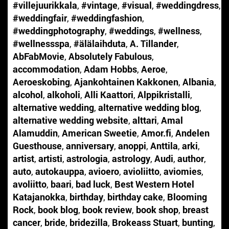
#villejuurikkala
,
#vintage
,
#visual
,
#weddingdress
,
#weddingfair
,
#weddingfashion
,
#weddingphotography
,
#weddings
,
#wellness
,
#wellnessspa
,
#älälaihduta
,
A. Tillander
,
AbFabMovie
,
Absolutely Fabulous
,
accommodation
,
Adam Hobbs
,
Aeroe
,
Aeroeskobing
,
Ajankohtainen Kakkonen
,
Albania
,
alcohol
,
alkoholi
,
Alli Kaattori
,
Alppikristalli
,
alternative wedding
,
alternative wedding blog
,
alternative wedding website
,
alttari
,
Amal
Alamuddin
,
American Sweetie
,
Amor.fi
,
Andelen
Guesthouse
,
anniversary
,
anoppi
,
Anttila
,
arki
,
artist
,
artisti
,
astrologia
,
astrology
,
Audi
,
author
,
auto
,
autokauppa
,
avioero
,
avioliitto
,
aviomies
,
avoliitto
,
baari
,
bad luck
,
Best Western Hotel
Katajanokka
,
birthday
,
birthday cake
,
Blooming
Rock
,
book blog
,
book review
,
book shop
,
breast
cancer
,
bride
,
bridezilla
,
Brokeass Stuart
,
bunting
,