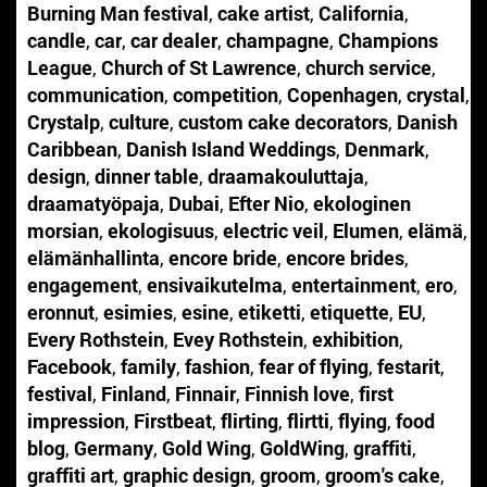
Burning Man festival
,
cake artist
,
California
,
candle
,
car
,
car dealer
,
champagne
,
Champions
League
,
Church of St Lawrence
,
church service
,
communication
,
competition
,
Copenhagen
,
crystal
,
Crystalp
,
culture
,
custom cake decorators
,
Danish
Caribbean
,
Danish Island Weddings
,
Denmark
,
design
,
dinner table
,
draamakouluttaja
,
draamatyöpaja
,
Dubai
,
Efter Nio
,
ekologinen
morsian
,
ekologisuus
,
electric veil
,
Elumen
,
elämä
,
elämänhallinta
,
encore bride
,
encore brides
,
engagement
,
ensivaikutelma
,
entertainment
,
ero
,
eronnut
,
esimies
,
esine
,
etiketti
,
etiquette
,
EU
,
Every Rothstein
,
Evey Rothstein
,
exhibition
,
Facebook
,
family
,
fashion
,
fear of flying
,
festarit
,
festival
,
Finland
,
Finnair
,
Finnish love
,
first
impression
,
Firstbeat
,
flirting
,
flirtti
,
flying
,
food
blog
,
Germany
,
Gold Wing
,
GoldWing
,
graffiti
,
graffiti art
,
graphic design
,
groom
,
groom's cake
,