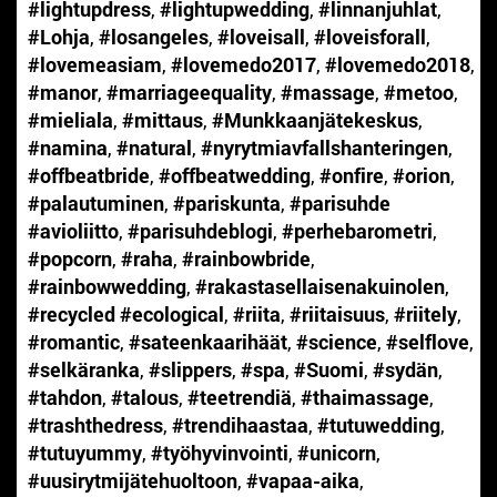
#lightupdress
,
#lightupwedding
,
#linnanjuhlat
,
#Lohja
,
#losangeles
,
#loveisall
,
#loveisforall
,
#lovemeasiam
,
#lovemedo2017
,
#lovemedo2018
,
#manor
,
#marriageequality
,
#massage
,
#metoo
,
#mieliala
,
#mittaus
,
#Munkkaanjätekeskus
,
#namina
,
#natural
,
#nyrytmiavfallshanteringen
,
#offbeatbride
,
#offbeatwedding
,
#onfire
,
#orion
,
#palautuminen
,
#pariskunta
,
#parisuhde
#avioliitto
,
#parisuhdeblogi
,
#perhebarometri
,
#popcorn
,
#raha
,
#rainbowbride
,
#rainbowwedding
,
#rakastasellaisenakuinolen
,
#recycled #ecological
,
#riita
,
#riitaisuus
,
#riitely
,
#romantic
,
#sateenkaarihäät
,
#science
,
#selflove
,
#selkäranka
,
#slippers
,
#spa
,
#Suomi
,
#sydän
,
#tahdon
,
#talous
,
#teetrendiä
,
#thaimassage
,
#trashthedress
,
#trendihaastaa
,
#tutuwedding
,
#tutuyummy
,
#työhyvinvointi
,
#unicorn
,
#uusirytmijätehuoltoon
,
#vapaa-aika
,