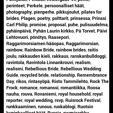
perinteet
,
Perkele
,
persoonalliset häät
,
photography
,
pienperhe
,
pikkujoulut
,
pilates for
brides
,
Plagen
,
poetry
,
polttarit
,
prinsessa
,
Prinssi
Carl Philip
,
promise
,
proposal
,
puhe
,
pulisuudelma
,
pyhäinpäivä
,
Pyhän Laurin kirkko
,
På Torvet
,
Päivi
Lehtovuori
,
pönötys
,
Raasepori
,
Raggarimorsiamen hääopas
,
Raggarimorsian
,
rainbow
,
Rainbow Bride
,
rainbow brides
,
raitis
joulu
,
rakkauden kieli
,
rakkaus
,
ranskanbulldoggi
,
ravintola
,
Ravintola Linnankrouvi
,
realism
,
realismi
,
Rebellious Bride
,
Rebellious Wedding
Guide
,
recycled bride
,
relationship
,
Remembrance
Day
,
rikos
,
rintasyöpä
,
Risto Tammilehto
,
Rock The
Frock
,
romance
,
romanssi
,
romantiikka
,
Roosa
nauha
,
rouva
,
Rovaniemi
,
royal household
,
royal
reporter
,
royal wedding
,
rsvp
,
Ruisrock Festival
,
runkkaaminen
,
runous
,
ruokablogi
,
Ruotsin
kuninkaalliset häät
,
Russia
,
ruumisarkku
,