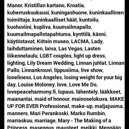
Manor
,
Kristillan kartano
,
Kroatia
,
kuherruskuukausi
,
kuningashuone
,
kuninkaallinen
toimittaja
,
kuninkaalliset häät
,
kuntoilu
,
kuohuviini
,
kupliva
,
kuumailmapallo
,
kuumailmapallotapahtuma
,
kynttilä
,
känni
,
käytöstavat
,
Kötsin museo
,
LACMA
,
Lady
,
laihduttaminen
,
laiva
,
Las Vegas
,
Lasten
liikennelaulu
,
LGBT couples
,
light up dress
,
lighting
,
Lily Dream Wedding
,
Linnan juhlat
,
Linnan
Pallo
,
Linnankrouvi
,
lippusiima
,
live show
,
loneliness
,
Los Angeles
,
losing weight for your big
day
,
Louise Moloney
,
love
,
Love Me Do
,
lovepeaceharmony.fi
,
lupaus
,
lähentely
,
lääkkeet
,
maanantai
,
maid of honour
,
mainoselokuva
,
MAKE
UP FOR EVER Professional
,
make-up
,
maljajuoma
,
manners
,
Mari Perankoski
,
Marko Rumbin
,
marraskuu
,
marriage
,
Mary - The Making of a
Princess
,
masennus
,
mausteet
,
meikki
,
Mennään