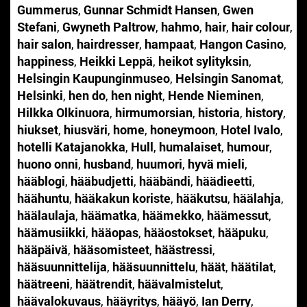
Gummerus
,
Gunnar Schmidt Hansen
,
Gwen
Stefani
,
Gwyneth Paltrow
,
hahmo
,
hair
,
hair colour
,
hair salon
,
hairdresser
,
hampaat
,
Hangon Casino
,
happiness
,
Heikki Leppä
,
heikot sylityksin
,
Helsingin Kaupunginmuseo
,
Helsingin Sanomat
,
Helsinki
,
hen do
,
hen night
,
Hende Nieminen
,
Hilkka Olkinuora
,
hirmumorsian
,
historia
,
history
,
hiukset
,
hiusväri
,
home
,
honeymoon
,
Hotel Ivalo
,
hotelli Katajanokka
,
Hull
,
humalaiset
,
humour
,
huono onni
,
husband
,
huumori
,
hyvä mieli
,
hääblogi
,
hääbudjetti
,
hääbändi
,
häädieetti
,
häähuntu
,
hääkakun koriste
,
hääkutsu
,
häälahja
,
häälaulaja
,
häämatka
,
häämekko
,
häämessut
,
häämusiikki
,
hääopas
,
hääostokset
,
hääpuku
,
hääpäivä
,
hääsomisteet
,
häästressi
,
hääsuunnittelija
,
hääsuunnittelu
,
häät
,
häätilat
,
häätreeni
,
häätrendit
,
häävalmistelut
,
häävalokuvaus
,
hääyritys
,
hääyö
,
Ian Derry
,