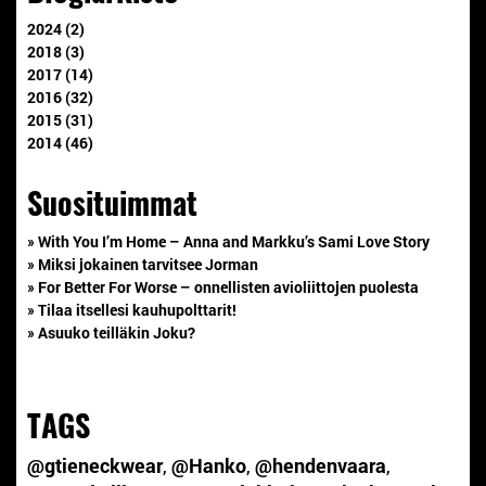
2024 (2)
2018 (3)
2017 (14)
2016 (32)
2015 (31)
2014 (46)
Suosituimmat
» With You I’m Home – Anna and Markku’s Sami Love Story
» Miksi jokainen tarvitsee Jorman
» For Better For Worse – onnellisten avioliittojen puolesta
» Tilaa itsellesi kauhupolttarit!
» Asuuko teilläkin Joku?
TAGS
@gtieneckwear
,
@Hanko
,
@hendenvaara
,