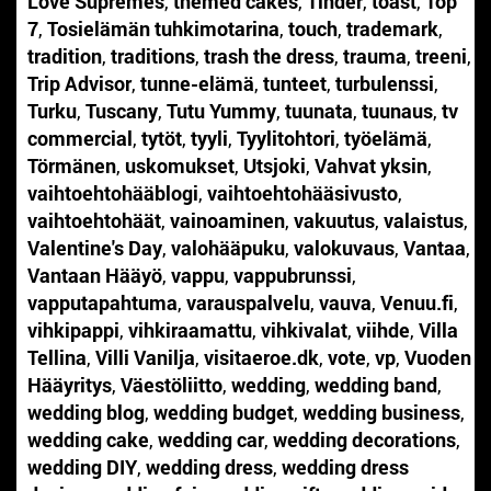
Love Supremes
,
themed cakes
,
Tinder
,
toast
,
Top
7
,
Tosielämän tuhkimotarina
,
touch
,
trademark
,
tradition
,
traditions
,
trash the dress
,
trauma
,
treeni
,
Trip Advisor
,
tunne-elämä
,
tunteet
,
turbulenssi
,
Turku
,
Tuscany
,
Tutu Yummy
,
tuunata
,
tuunaus
,
tv
commercial
,
tytöt
,
tyyli
,
Tyylitohtori
,
työelämä
,
Törmänen
,
uskomukset
,
Utsjoki
,
Vahvat yksin
,
vaihtoehtohääblogi
,
vaihtoehtohääsivusto
,
vaihtoehtohäät
,
vainoaminen
,
vakuutus
,
valaistus
,
Valentine's Day
,
valohääpuku
,
valokuvaus
,
Vantaa
,
Vantaan Hääyö
,
vappu
,
vappubrunssi
,
vapputapahtuma
,
varauspalvelu
,
vauva
,
Venuu.fi
,
vihkipappi
,
vihkiraamattu
,
vihkivalat
,
viihde
,
Villa
Tellina
,
Villi Vanilja
,
visitaeroe.dk
,
vote
,
vp
,
Vuoden
Hääyritys
,
Väestöliitto
,
wedding
,
wedding band
,
wedding blog
,
wedding budget
,
wedding business
,
wedding cake
,
wedding car
,
wedding decorations
,
wedding DIY
,
wedding dress
,
wedding dress