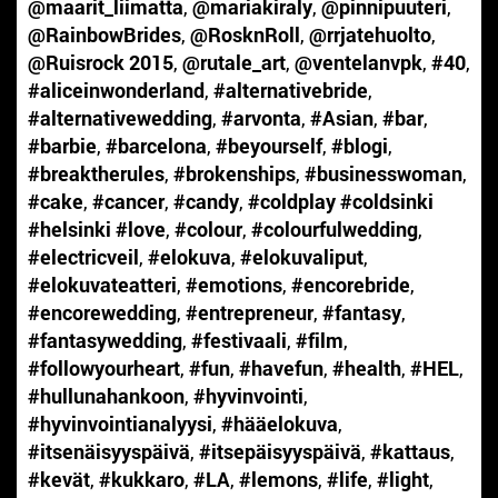
@maarit_liimatta
,
@mariakiraly
,
@pinnipuuteri
,
@RainbowBrides
,
@RosknRoll
,
@rrjatehuolto
,
@Ruisrock 2015
,
@rutale_art
,
@ventelanvpk
,
#40
,
#aliceinwonderland
,
#alternativebride
,
#alternativewedding
,
#arvonta
,
#Asian
,
#bar
,
#barbie
,
#barcelona
,
#beyourself
,
#blogi
,
#breaktherules
,
#brokenships
,
#businesswoman
,
#cake
,
#cancer
,
#candy
,
#coldplay #coldsinki
#helsinki #love
,
#colour
,
#colourfulwedding
,
#electricveil
,
#elokuva
,
#elokuvaliput
,
#elokuvateatteri
,
#emotions
,
#encorebride
,
#encorewedding
,
#entrepreneur
,
#fantasy
,
#fantasywedding
,
#festivaali
,
#film
,
#followyourheart
,
#fun
,
#havefun
,
#health
,
#HEL
,
#hullunahankoon
,
#hyvinvointi
,
#hyvinvointianalyysi
,
#hääelokuva
,
#itsenäisyyspäivä
,
#itsepäisyyspäivä
,
#kattaus
,
#kevät
,
#kukkaro
,
#LA
,
#lemons
,
#life
,
#light
,