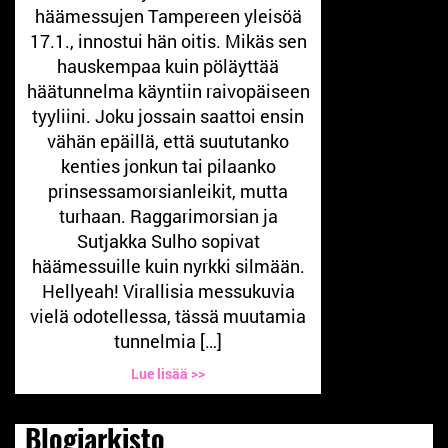
häämessujen Tampereen yleisöä
17.1., innostui hän oitis. Mikäs sen
hauskempaa kuin pöläyttää
häätunnelma käyntiin raivopäiseen
tyyliini. Joku jossain saattoi ensin
vähän epäillä, että suututanko
kenties jonkun tai pilaanko
prinsessamorsianleikit, mutta
turhaan. Raggarimorsian ja
Sutjakka Sulho sopivat
häämessuille kuin nyrkki silmään.
Hellyeah! Virallisia messukuvia
vielä odotellessa, tässä muutamia
tunnelmia […]
Lue lisää >>
Blogiarkisto