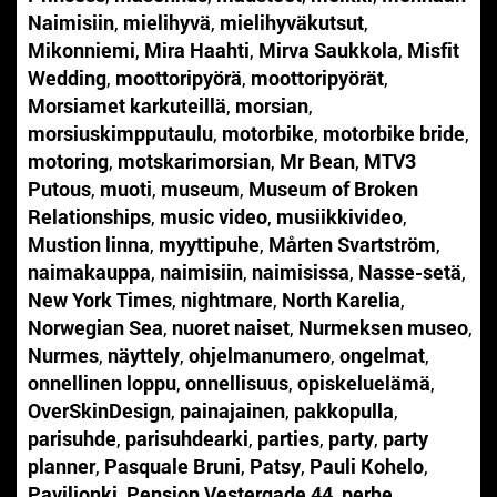
Naimisiin
,
mielihyvä
,
mielihyväkutsut
,
Mikonniemi
,
Mira Haahti
,
Mirva Saukkola
,
Misfit
Wedding
,
moottoripyörä
,
moottoripyörät
,
Morsiamet karkuteillä
,
morsian
,
morsiuskimpputaulu
,
motorbike
,
motorbike bride
,
motoring
,
motskarimorsian
,
Mr Bean
,
MTV3
Putous
,
muoti
,
museum
,
Museum of Broken
Relationships
,
music video
,
musiikkivideo
,
Mustion linna
,
myyttipuhe
,
Mårten Svartström
,
naimakauppa
,
naimisiin
,
naimisissa
,
Nasse-setä
,
New York Times
,
nightmare
,
North Karelia
,
Norwegian Sea
,
nuoret naiset
,
Nurmeksen museo
,
Nurmes
,
näyttely
,
ohjelmanumero
,
ongelmat
,
onnellinen loppu
,
onnellisuus
,
opiskeluelämä
,
OverSkinDesign
,
painajainen
,
pakkopulla
,
parisuhde
,
parisuhdearki
,
parties
,
party
,
party
planner
,
Pasquale Bruni
,
Patsy
,
Pauli Kohelo
,
Paviljonki
,
Pension Vestergade 44
,
perhe
,