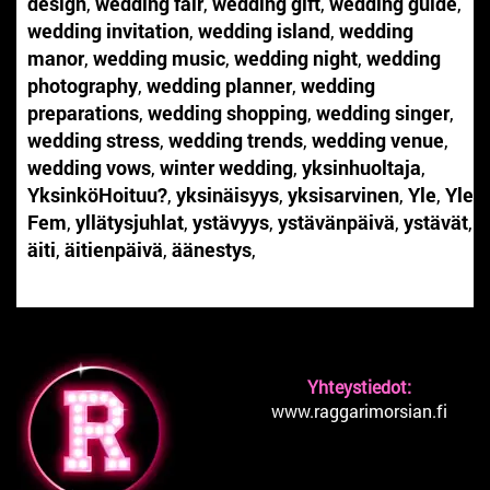
design
,
wedding fair
,
wedding gift
,
wedding guide
,
wedding invitation
,
wedding island
,
wedding
manor
,
wedding music
,
wedding night
,
wedding
photography
,
wedding planner
,
wedding
preparations
,
wedding shopping
,
wedding singer
,
wedding stress
,
wedding trends
,
wedding venue
,
wedding vows
,
winter wedding
,
yksinhuoltaja
,
YksinköHoituu?
,
yksinäisyys
,
yksisarvinen
,
Yle
,
Yle
Fem
,
yllätysjuhlat
,
ystävyys
,
ystävänpäivä
,
ystävät
,
äiti
,
äitienpäivä
,
äänestys
,
Yhteystiedot:
www.raggarimorsian.fi