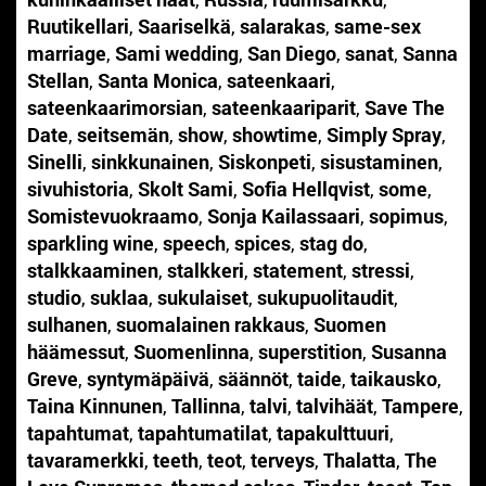
Ruutikellari
,
Saariselkä
,
salarakas
,
same-sex
marriage
,
Sami wedding
,
San Diego
,
sanat
,
Sanna
Stellan
,
Santa Monica
,
sateenkaari
,
sateenkaarimorsian
,
sateenkaariparit
,
Save The
Date
,
seitsemän
,
show
,
showtime
,
Simply Spray
,
Sinelli
,
sinkkunainen
,
Siskonpeti
,
sisustaminen
,
sivuhistoria
,
Skolt Sami
,
Sofia Hellqvist
,
some
,
Somistevuokraamo
,
Sonja Kailassaari
,
sopimus
,
sparkling wine
,
speech
,
spices
,
stag do
,
stalkkaaminen
,
stalkkeri
,
statement
,
stressi
,
studio
,
suklaa
,
sukulaiset
,
sukupuolitaudit
,
sulhanen
,
suomalainen rakkaus
,
Suomen
häämessut
,
Suomenlinna
,
superstition
,
Susanna
Greve
,
syntymäpäivä
,
säännöt
,
taide
,
taikausko
,
Taina Kinnunen
,
Tallinna
,
talvi
,
talvihäät
,
Tampere
,
tapahtumat
,
tapahtumatilat
,
tapakulttuuri
,
tavaramerkki
,
teeth
,
teot
,
terveys
,
Thalatta
,
The