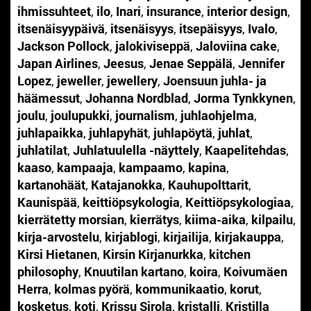
ihmissuhteet
,
ilo
,
Inari
,
insurance
,
interior design
,
itsenäisyypäivä
,
itsenäisyys
,
itsepäisyys
,
Ivalo
,
Jackson Pollock
,
jalokiviseppä
,
Jaloviina cake
,
Japan Airlines
,
Jeesus
,
Jenae Seppälä
,
Jennifer
Lopez
,
jeweller
,
jewellery
,
Joensuun juhla- ja
häämessut
,
Johanna Nordblad
,
Jorma Tynkkynen
,
joulu
,
joulupukki
,
journalism
,
juhlaohjelma
,
juhlapaikka
,
juhlapyhät
,
juhlapöytä
,
juhlat
,
juhlatilat
,
Juhlatuulella -näyttely
,
Kaapelitehdas
,
kaaso
,
kampaaja
,
kampaamo
,
kapina
,
kartanohäät
,
Katajanokka
,
Kauhupolttarit
,
Kaunispää
,
keittiöpsykologia
,
Keittiöpsykologiaa
,
kierrätetty morsian
,
kierrätys
,
kiima-aika
,
kilpailu
,
kirja-arvostelu
,
kirjablogi
,
kirjailija
,
kirjakauppa
,
Kirsi Hietanen
,
Kirsin Kirjanurkka
,
kitchen
philosophy
,
Knuutilan kartano
,
koira
,
Koivumäen
Herra
,
kolmas pyörä
,
kommunikaatio
,
korut
,
kosketus
,
koti
,
Krissu Sirola
,
kristalli
,
Kristilla