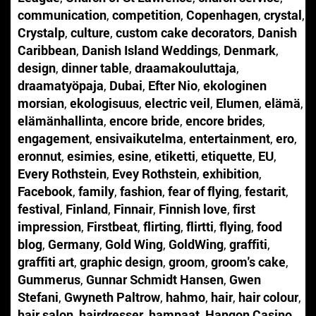
communication
,
competition
,
Copenhagen
,
crystal
,
Crystalp
,
culture
,
custom cake decorators
,
Danish
Caribbean
,
Danish Island Weddings
,
Denmark
,
design
,
dinner table
,
draamakouluttaja
,
draamatyöpaja
,
Dubai
,
Efter Nio
,
ekologinen
morsian
,
ekologisuus
,
electric veil
,
Elumen
,
elämä
,
elämänhallinta
,
encore bride
,
encore brides
,
engagement
,
ensivaikutelma
,
entertainment
,
ero
,
eronnut
,
esimies
,
esine
,
etiketti
,
etiquette
,
EU
,
Every Rothstein
,
Evey Rothstein
,
exhibition
,
Facebook
,
family
,
fashion
,
fear of flying
,
festarit
,
festival
,
Finland
,
Finnair
,
Finnish love
,
first
impression
,
Firstbeat
,
flirting
,
flirtti
,
flying
,
food
blog
,
Germany
,
Gold Wing
,
GoldWing
,
graffiti
,
graffiti art
,
graphic design
,
groom
,
groom's cake
,
Gummerus
,
Gunnar Schmidt Hansen
,
Gwen
Stefani
,
Gwyneth Paltrow
,
hahmo
,
hair
,
hair colour
,
hair salon
,
hairdresser
,
hampaat
,
Hangon Casino
,