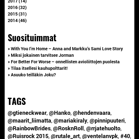
2017 (14)
2016 (32)
2015 (31)
2014 (46)
Suosituimmat
» With You I’m Home – Anna and Markku’s Sami Love Story
» Miksi jokainen tarvitsee Jorman
» For Better For Worse – onnellisten avioliittojen puolesta
» Tilaa itsellesi kauhupolttarit!
» Asuuko teilläkin Joku?
TAGS
@gtieneckwear
,
@Hanko
,
@hendenvaara
,
@maarit_liimatta
,
@mariakiraly
,
@pinnipuuteri
,
@RainbowBrides
,
@RosknRoll
,
@rrjatehuolto
,
@Ruisrock 2015
,
@rutale_art
,
@ventelanvpk
,
#40
,