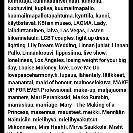
toimittaja
,
kuninkaalliset häät
,
kuntoilu
,
kuohuviini
,
kupliva
,
kuumailmapallo
,
kuumailmapallotapahtuma
,
kynttilä
,
känni
,
käytöstavat
,
Kötsin museo
,
LACMA
,
Lady
,
laihduttaminen
,
laiva
,
Las Vegas
,
Lasten
liikennelaulu
,
LGBT couples
,
light up dress
,
lighting
,
Lily Dream Wedding
,
Linnan juhlat
,
Linnan
Pallo
,
Linnankrouvi
,
lippusiima
,
live show
,
loneliness
,
Los Angeles
,
losing weight for your big
day
,
Louise Moloney
,
love
,
Love Me Do
,
lovepeaceharmony.fi
,
lupaus
,
lähentely
,
lääkkeet
,
maanantai
,
maid of honour
,
mainoselokuva
,
MAKE
UP FOR EVER Professional
,
make-up
,
maljajuoma
,
manners
,
Mari Perankoski
,
Marko Rumbin
,
marraskuu
,
marriage
,
Mary - The Making of a
Princess
,
masennus
,
mausteet
,
meikki
,
Mennään
Naimisiin
,
mielihyvä
,
mielihyväkutsut
,
Mikonniemi
,
Mira Haahti
,
Mirva Saukkola
,
Misfit