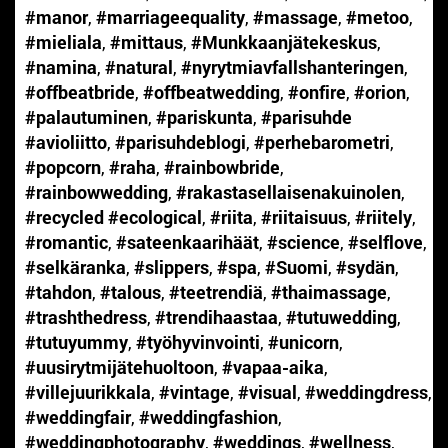
#manor
,
#marriageequality
,
#massage
,
#metoo
,
#mieliala
,
#mittaus
,
#Munkkaanjätekeskus
,
#namina
,
#natural
,
#nyrytmiavfallshanteringen
,
#offbeatbride
,
#offbeatwedding
,
#onfire
,
#orion
,
#palautuminen
,
#pariskunta
,
#parisuhde
#avioliitto
,
#parisuhdeblogi
,
#perhebarometri
,
#popcorn
,
#raha
,
#rainbowbride
,
#rainbowwedding
,
#rakastasellaisenakuinolen
,
#recycled #ecological
,
#riita
,
#riitaisuus
,
#riitely
,
#romantic
,
#sateenkaarihäät
,
#science
,
#selflove
,
#selkäranka
,
#slippers
,
#spa
,
#Suomi
,
#sydän
,
#tahdon
,
#talous
,
#teetrendiä
,
#thaimassage
,
#trashthedress
,
#trendihaastaa
,
#tutuwedding
,
#tutuyummy
,
#työhyvinvointi
,
#unicorn
,
#uusirytmijätehuoltoon
,
#vapaa-aika
,
#villejuurikkala
,
#vintage
,
#visual
,
#weddingdress
,
#weddingfair
,
#weddingfashion
,
#weddingphotography
,
#weddings
,
#wellness
,