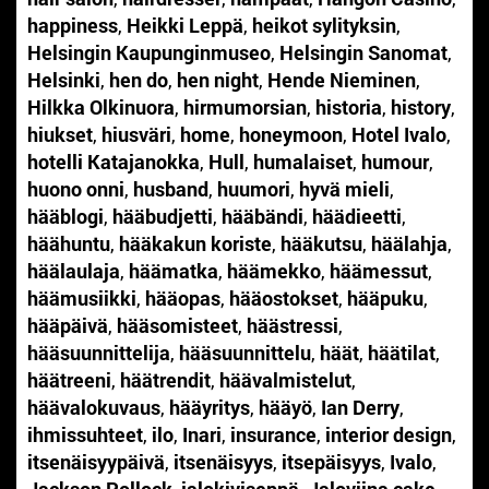
happiness
,
Heikki Leppä
,
heikot sylityksin
,
Helsingin Kaupunginmuseo
,
Helsingin Sanomat
,
Helsinki
,
hen do
,
hen night
,
Hende Nieminen
,
Hilkka Olkinuora
,
hirmumorsian
,
historia
,
history
,
hiukset
,
hiusväri
,
home
,
honeymoon
,
Hotel Ivalo
,
hotelli Katajanokka
,
Hull
,
humalaiset
,
humour
,
huono onni
,
husband
,
huumori
,
hyvä mieli
,
hääblogi
,
hääbudjetti
,
hääbändi
,
häädieetti
,
häähuntu
,
hääkakun koriste
,
hääkutsu
,
häälahja
,
häälaulaja
,
häämatka
,
häämekko
,
häämessut
,
häämusiikki
,
hääopas
,
hääostokset
,
hääpuku
,
hääpäivä
,
hääsomisteet
,
häästressi
,
hääsuunnittelija
,
hääsuunnittelu
,
häät
,
häätilat
,
häätreeni
,
häätrendit
,
häävalmistelut
,
häävalokuvaus
,
hääyritys
,
hääyö
,
Ian Derry
,
ihmissuhteet
,
ilo
,
Inari
,
insurance
,
interior design
,
itsenäisyypäivä
,
itsenäisyys
,
itsepäisyys
,
Ivalo
,
Jackson Pollock
,
jalokiviseppä
,
Jaloviina cake
,