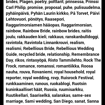
brides
,
Plagen
,
poetry
,
polttarit
,
prinsessa
,
Prinssi
Carl Philip
,
promise
,
proposal
,
puhe
,
pulisuudelma
,
pyhäinpäivä
,
Pyhän Laurin kirkko
,
På Torvet
,
Päivi
Lehtovuori
,
pönötys
,
Raasepori
,
Raggarimorsiamen hääopas
,
Raggarimorsian
,
rainbow
,
Rainbow Bride
,
rainbow brides
,
raitis
joulu
,
rakkauden kieli
,
rakkaus
,
ranskanbulldoggi
,
ravintola
,
Ravintola Linnankrouvi
,
realism
,
realismi
,
Rebellious Bride
,
Rebellious Wedding
Guide
,
recycled bride
,
relationship
,
Remembrance
Day
,
rikos
,
rintasyöpä
,
Risto Tammilehto
,
Rock The
Frock
,
romance
,
romanssi
,
romantiikka
,
Roosa
nauha
,
rouva
,
Rovaniemi
,
royal household
,
royal
reporter
,
royal wedding
,
rsvp
,
Ruisrock Festival
,
runkkaaminen
,
runous
,
ruokablogi
,
Ruotsin
kuninkaalliset häät
,
Russia
,
ruumisarkku
,
Ruutikellari
,
Saariselkä
,
salarakas
,
same-sex
marriage
,
Sami wedding
,
San Diego
,
sanat
,
Sanna