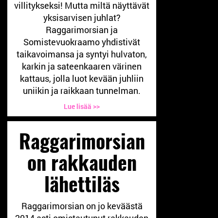
villitykseksi! Mutta miltä näyttävät
yksisarvisen juhlat?
Raggarimorsian ja
Somistevuokraamo yhdistivät
taikavoimansa ja syntyi hulvaton,
karkin ja sateenkaaren värinen
kattaus, jolla luot kevään juhliin
uniikin ja raikkaan tunnelman.
Lue lisää >>
Raggarimorsian
on rakkauden
lähettiläs
Raggarimorsian on jo keväästä
2014 asti omistautunut rakkauden