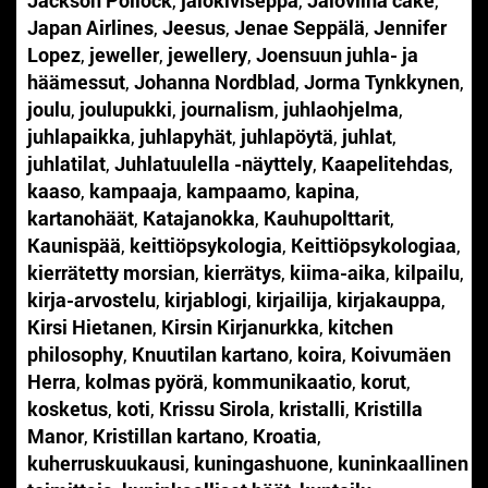
Japan Airlines
,
Jeesus
,
Jenae Seppälä
,
Jennifer
Lopez
,
jeweller
,
jewellery
,
Joensuun juhla- ja
häämessut
,
Johanna Nordblad
,
Jorma Tynkkynen
,
joulu
,
joulupukki
,
journalism
,
juhlaohjelma
,
juhlapaikka
,
juhlapyhät
,
juhlapöytä
,
juhlat
,
juhlatilat
,
Juhlatuulella -näyttely
,
Kaapelitehdas
,
kaaso
,
kampaaja
,
kampaamo
,
kapina
,
kartanohäät
,
Katajanokka
,
Kauhupolttarit
,
Kaunispää
,
keittiöpsykologia
,
Keittiöpsykologiaa
,
kierrätetty morsian
,
kierrätys
,
kiima-aika
,
kilpailu
,
kirja-arvostelu
,
kirjablogi
,
kirjailija
,
kirjakauppa
,
Kirsi Hietanen
,
Kirsin Kirjanurkka
,
kitchen
philosophy
,
Knuutilan kartano
,
koira
,
Koivumäen
Herra
,
kolmas pyörä
,
kommunikaatio
,
korut
,
kosketus
,
koti
,
Krissu Sirola
,
kristalli
,
Kristilla
Manor
,
Kristillan kartano
,
Kroatia
,
kuherruskuukausi
,
kuningashuone
,
kuninkaallinen