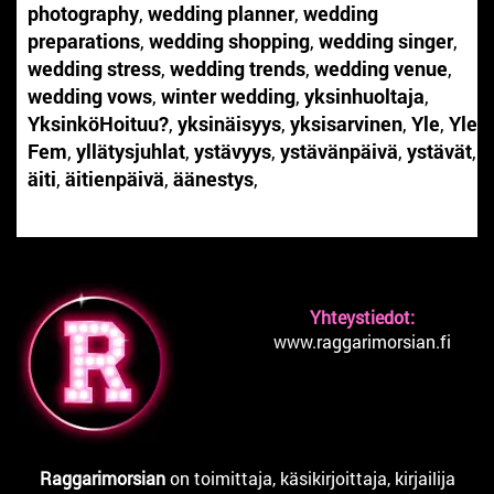
photography
,
wedding planner
,
wedding
preparations
,
wedding shopping
,
wedding singer
,
wedding stress
,
wedding trends
,
wedding venue
,
wedding vows
,
winter wedding
,
yksinhuoltaja
,
YksinköHoituu?
,
yksinäisyys
,
yksisarvinen
,
Yle
,
Yle
Fem
,
yllätysjuhlat
,
ystävyys
,
ystävänpäivä
,
ystävät
,
äiti
,
äitienpäivä
,
äänestys
,
Yhteystiedot:
www.raggarimorsian.fi
Raggarimorsian
on toimittaja, käsikirjoittaja, kirjailija