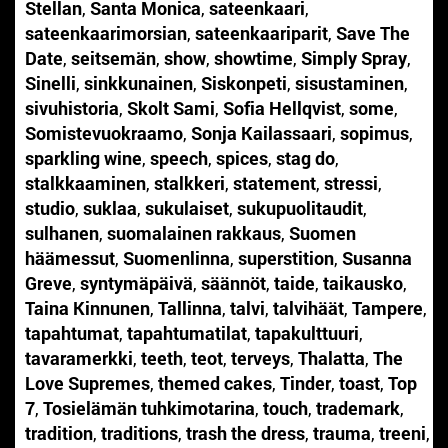
Stellan
,
Santa Monica
,
sateenkaari
,
sateenkaarimorsian
,
sateenkaariparit
,
Save The
Date
,
seitsemän
,
show
,
showtime
,
Simply Spray
,
Sinelli
,
sinkkunainen
,
Siskonpeti
,
sisustaminen
,
sivuhistoria
,
Skolt Sami
,
Sofia Hellqvist
,
some
,
Somistevuokraamo
,
Sonja Kailassaari
,
sopimus
,
sparkling wine
,
speech
,
spices
,
stag do
,
stalkkaaminen
,
stalkkeri
,
statement
,
stressi
,
studio
,
suklaa
,
sukulaiset
,
sukupuolitaudit
,
sulhanen
,
suomalainen rakkaus
,
Suomen
häämessut
,
Suomenlinna
,
superstition
,
Susanna
Greve
,
syntymäpäivä
,
säännöt
,
taide
,
taikausko
,
Taina Kinnunen
,
Tallinna
,
talvi
,
talvihäät
,
Tampere
,
tapahtumat
,
tapahtumatilat
,
tapakulttuuri
,
tavaramerkki
,
teeth
,
teot
,
terveys
,
Thalatta
,
The
Love Supremes
,
themed cakes
,
Tinder
,
toast
,
Top
7
,
Tosielämän tuhkimotarina
,
touch
,
trademark
,
tradition
,
traditions
,
trash the dress
,
trauma
,
treeni
,