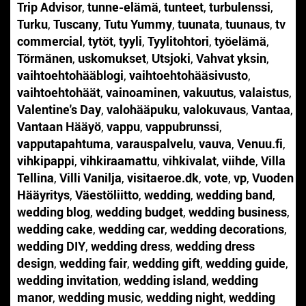
Trip Advisor
,
tunne-elämä
,
tunteet
,
turbulenssi
,
Turku
,
Tuscany
,
Tutu Yummy
,
tuunata
,
tuunaus
,
tv
commercial
,
tytöt
,
tyyli
,
Tyylitohtori
,
työelämä
,
Törmänen
,
uskomukset
,
Utsjoki
,
Vahvat yksin
,
vaihtoehtohääblogi
,
vaihtoehtohääsivusto
,
vaihtoehtohäät
,
vainoaminen
,
vakuutus
,
valaistus
,
Valentine's Day
,
valohääpuku
,
valokuvaus
,
Vantaa
,
Vantaan Hääyö
,
vappu
,
vappubrunssi
,
vapputapahtuma
,
varauspalvelu
,
vauva
,
Venuu.fi
,
vihkipappi
,
vihkiraamattu
,
vihkivalat
,
viihde
,
Villa
Tellina
,
Villi Vanilja
,
visitaeroe.dk
,
vote
,
vp
,
Vuoden
Hääyritys
,
Väestöliitto
,
wedding
,
wedding band
,
wedding blog
,
wedding budget
,
wedding business
,
wedding cake
,
wedding car
,
wedding decorations
,
wedding DIY
,
wedding dress
,
wedding dress
design
,
wedding fair
,
wedding gift
,
wedding guide
,
wedding invitation
,
wedding island
,
wedding
manor
,
wedding music
,
wedding night
,
wedding