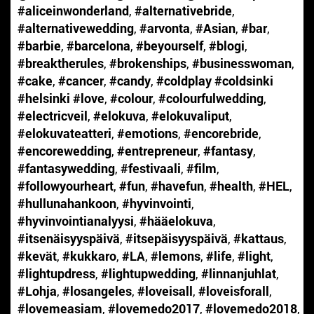
#aliceinwonderland
,
#alternativebride
,
#alternativewedding
,
#arvonta
,
#Asian
,
#bar
,
#barbie
,
#barcelona
,
#beyourself
,
#blogi
,
#breaktherules
,
#brokenships
,
#businesswoman
,
#cake
,
#cancer
,
#candy
,
#coldplay #coldsinki
#helsinki #love
,
#colour
,
#colourfulwedding
,
#electricveil
,
#elokuva
,
#elokuvaliput
,
#elokuvateatteri
,
#emotions
,
#encorebride
,
#encorewedding
,
#entrepreneur
,
#fantasy
,
#fantasywedding
,
#festivaali
,
#film
,
#followyourheart
,
#fun
,
#havefun
,
#health
,
#HEL
,
#hullunahankoon
,
#hyvinvointi
,
#hyvinvointianalyysi
,
#hääelokuva
,
#itsenäisyyspäivä
,
#itsepäisyyspäivä
,
#kattaus
,
#kevät
,
#kukkaro
,
#LA
,
#lemons
,
#life
,
#light
,
#lightupdress
,
#lightupwedding
,
#linnanjuhlat
,
#Lohja
,
#losangeles
,
#loveisall
,
#loveisforall
,
#lovemeasiam
,
#lovemedo2017
,
#lovemedo2018
,