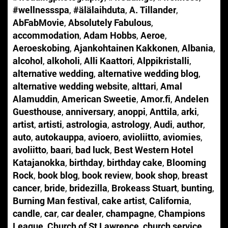
#wellnessspa
,
#älälaihduta
,
A. Tillander
,
AbFabMovie
,
Absolutely Fabulous
,
accommodation
,
Adam Hobbs
,
Aeroe
,
Aeroeskobing
,
Ajankohtainen Kakkonen
,
Albania
,
alcohol
,
alkoholi
,
Alli Kaattori
,
Alppikristalli
,
alternative wedding
,
alternative wedding blog
,
alternative wedding website
,
alttari
,
Amal
Alamuddin
,
American Sweetie
,
Amor.fi
,
Andelen
Guesthouse
,
anniversary
,
anoppi
,
Anttila
,
arki
,
artist
,
artisti
,
astrologia
,
astrology
,
Audi
,
author
,
auto
,
autokauppa
,
avioero
,
avioliitto
,
aviomies
,
avoliitto
,
baari
,
bad luck
,
Best Western Hotel
Katajanokka
,
birthday
,
birthday cake
,
Blooming
Rock
,
book blog
,
book review
,
book shop
,
breast
cancer
,
bride
,
bridezilla
,
Brokeass Stuart
,
bunting
,
Burning Man festival
,
cake artist
,
California
,
candle
,
car
,
car dealer
,
champagne
,
Champions
League
,
Church of St Lawrence
,
church service
,