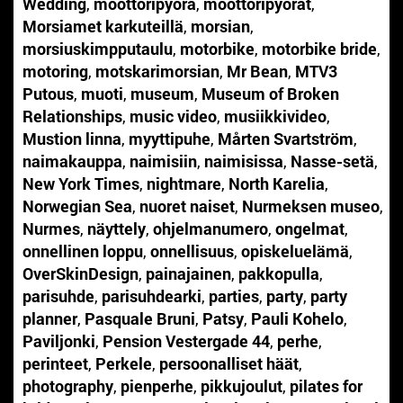
Wedding
,
moottoripyörä
,
moottoripyörät
,
Morsiamet karkuteillä
,
morsian
,
morsiuskimpputaulu
,
motorbike
,
motorbike bride
,
motoring
,
motskarimorsian
,
Mr Bean
,
MTV3
Putous
,
muoti
,
museum
,
Museum of Broken
Relationships
,
music video
,
musiikkivideo
,
Mustion linna
,
myyttipuhe
,
Mårten Svartström
,
naimakauppa
,
naimisiin
,
naimisissa
,
Nasse-setä
,
New York Times
,
nightmare
,
North Karelia
,
Norwegian Sea
,
nuoret naiset
,
Nurmeksen museo
,
Nurmes
,
näyttely
,
ohjelmanumero
,
ongelmat
,
onnellinen loppu
,
onnellisuus
,
opiskeluelämä
,
OverSkinDesign
,
painajainen
,
pakkopulla
,
parisuhde
,
parisuhdearki
,
parties
,
party
,
party
planner
,
Pasquale Bruni
,
Patsy
,
Pauli Kohelo
,
Paviljonki
,
Pension Vestergade 44
,
perhe
,
perinteet
,
Perkele
,
persoonalliset häät
,
photography
,
pienperhe
,
pikkujoulut
,
pilates for