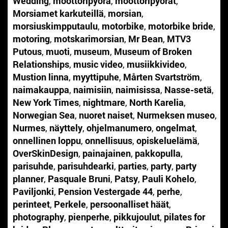
Wedding
,
moottoripyörä
,
moottoripyörät
,
Morsiamet karkuteillä
,
morsian
,
morsiuskimpputaulu
,
motorbike
,
motorbike bride
,
motoring
,
motskarimorsian
,
Mr Bean
,
MTV3
Putous
,
muoti
,
museum
,
Museum of Broken
Relationships
,
music video
,
musiikkivideo
,
Mustion linna
,
myyttipuhe
,
Mårten Svartström
,
naimakauppa
,
naimisiin
,
naimisissa
,
Nasse-setä
,
New York Times
,
nightmare
,
North Karelia
,
Norwegian Sea
,
nuoret naiset
,
Nurmeksen museo
,
Nurmes
,
näyttely
,
ohjelmanumero
,
ongelmat
,
onnellinen loppu
,
onnellisuus
,
opiskeluelämä
,
OverSkinDesign
,
painajainen
,
pakkopulla
,
parisuhde
,
parisuhdearki
,
parties
,
party
,
party
planner
,
Pasquale Bruni
,
Patsy
,
Pauli Kohelo
,
Paviljonki
,
Pension Vestergade 44
,
perhe
,
perinteet
,
Perkele
,
persoonalliset häät
,
photography
,
pienperhe
,
pikkujoulut
,
pilates for