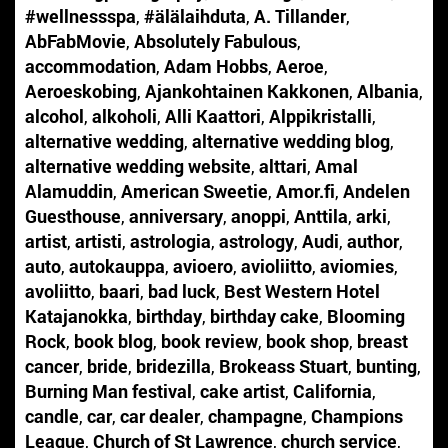
#wellnessspa
,
#älälaihduta
,
A. Tillander
,
AbFabMovie
,
Absolutely Fabulous
,
accommodation
,
Adam Hobbs
,
Aeroe
,
Aeroeskobing
,
Ajankohtainen Kakkonen
,
Albania
,
alcohol
,
alkoholi
,
Alli Kaattori
,
Alppikristalli
,
alternative wedding
,
alternative wedding blog
,
alternative wedding website
,
alttari
,
Amal
Alamuddin
,
American Sweetie
,
Amor.fi
,
Andelen
Guesthouse
,
anniversary
,
anoppi
,
Anttila
,
arki
,
artist
,
artisti
,
astrologia
,
astrology
,
Audi
,
author
,
auto
,
autokauppa
,
avioero
,
avioliitto
,
aviomies
,
avoliitto
,
baari
,
bad luck
,
Best Western Hotel
Katajanokka
,
birthday
,
birthday cake
,
Blooming
Rock
,
book blog
,
book review
,
book shop
,
breast
cancer
,
bride
,
bridezilla
,
Brokeass Stuart
,
bunting
,
Burning Man festival
,
cake artist
,
California
,
candle
,
car
,
car dealer
,
champagne
,
Champions
League
,
Church of St Lawrence
,
church service
,