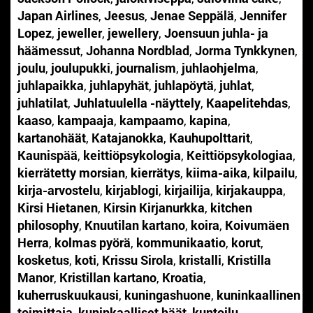
Japan Airlines
,
Jeesus
,
Jenae Seppälä
,
Jennifer
Lopez
,
jeweller
,
jewellery
,
Joensuun juhla- ja
häämessut
,
Johanna Nordblad
,
Jorma Tynkkynen
,
joulu
,
joulupukki
,
journalism
,
juhlaohjelma
,
juhlapaikka
,
juhlapyhät
,
juhlapöytä
,
juhlat
,
juhlatilat
,
Juhlatuulella -näyttely
,
Kaapelitehdas
,
kaaso
,
kampaaja
,
kampaamo
,
kapina
,
kartanohäät
,
Katajanokka
,
Kauhupolttarit
,
Kaunispää
,
keittiöpsykologia
,
Keittiöpsykologiaa
,
kierrätetty morsian
,
kierrätys
,
kiima-aika
,
kilpailu
,
kirja-arvostelu
,
kirjablogi
,
kirjailija
,
kirjakauppa
,
Kirsi Hietanen
,
Kirsin Kirjanurkka
,
kitchen
philosophy
,
Knuutilan kartano
,
koira
,
Koivumäen
Herra
,
kolmas pyörä
,
kommunikaatio
,
korut
,
kosketus
,
koti
,
Krissu Sirola
,
kristalli
,
Kristilla
Manor
,
Kristillan kartano
,
Kroatia
,
kuherruskuukausi
,
kuningashuone
,
kuninkaallinen
toimittaja
,
kuninkaalliset häät
,
kuntoilu
,