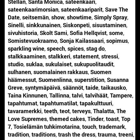
Stellan
,
Santa Monica
,
sateenkaari
,
sateenkaarimorsian
,
sateenkaariparit
,
Save The
Date
,
seitsemän
,
show
,
showtime
,
Simply Spray
,
Sinelli
,
sinkkunainen
,
Siskonpeti
,
sisustaminen
,
sivuhistoria
,
Skolt Sami
,
Sofia Hellqvist
,
some
,
Somistevuokraamo
,
Sonja Kailassaari
,
sopimus
,
sparkling wine
,
speech
,
spices
,
stag do
,
stalkkaaminen
,
stalkkeri
,
statement
,
stressi
,
studio
,
suklaa
,
sukulaiset
,
sukupuolitaudit
,
sulhanen
,
suomalainen rakkaus
,
Suomen
häämessut
,
Suomenlinna
,
superstition
,
Susanna
Greve
,
syntymäpäivä
,
säännöt
,
taide
,
taikausko
,
Taina Kinnunen
,
Tallinna
,
talvi
,
talvihäät
,
Tampere
,
tapahtumat
,
tapahtumatilat
,
tapakulttuuri
,
tavaramerkki
,
teeth
,
teot
,
terveys
,
Thalatta
,
The
Love Supremes
,
themed cakes
,
Tinder
,
toast
,
Top
7
,
Tosielämän tuhkimotarina
,
touch
,
trademark
,
tradition
,
traditions
,
trash the dress
,
trauma
,
treeni
,