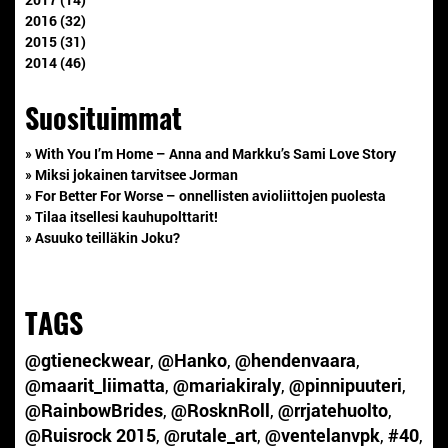
2016 (32)
2015 (31)
2014 (46)
Suosituimmat
» With You I’m Home – Anna and Markku’s Sami Love Story
» Miksi jokainen tarvitsee Jorman
» For Better For Worse – onnellisten avioliittojen puolesta
» Tilaa itsellesi kauhupolttarit!
» Asuuko teilläkin Joku?
TAGS
@gtieneckwear
,
@Hanko
,
@hendenvaara
,
@maarit_liimatta
,
@mariakiraly
,
@pinnipuuteri
,
@RainbowBrides
,
@RosknRoll
,
@rrjatehuolto
,
@Ruisrock 2015
,
@rutale_art
,
@ventelanvpk
,
#40
,