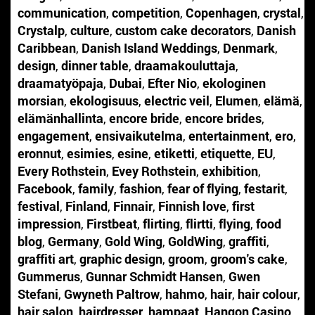
communication
,
competition
,
Copenhagen
,
crystal
,
Crystalp
,
culture
,
custom cake decorators
,
Danish
Caribbean
,
Danish Island Weddings
,
Denmark
,
design
,
dinner table
,
draamakouluttaja
,
draamatyöpaja
,
Dubai
,
Efter Nio
,
ekologinen
morsian
,
ekologisuus
,
electric veil
,
Elumen
,
elämä
,
elämänhallinta
,
encore bride
,
encore brides
,
engagement
,
ensivaikutelma
,
entertainment
,
ero
,
eronnut
,
esimies
,
esine
,
etiketti
,
etiquette
,
EU
,
Every Rothstein
,
Evey Rothstein
,
exhibition
,
Facebook
,
family
,
fashion
,
fear of flying
,
festarit
,
festival
,
Finland
,
Finnair
,
Finnish love
,
first
impression
,
Firstbeat
,
flirting
,
flirtti
,
flying
,
food
blog
,
Germany
,
Gold Wing
,
GoldWing
,
graffiti
,
graffiti art
,
graphic design
,
groom
,
groom's cake
,
Gummerus
,
Gunnar Schmidt Hansen
,
Gwen
Stefani
,
Gwyneth Paltrow
,
hahmo
,
hair
,
hair colour
,
hair salon
,
hairdresser
,
hampaat
,
Hangon Casino
,