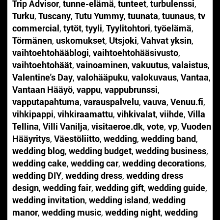
Trip Advisor
,
tunne-elämä
,
tunteet
,
turbulenssi
,
Turku
,
Tuscany
,
Tutu Yummy
,
tuunata
,
tuunaus
,
tv
commercial
,
tytöt
,
tyyli
,
Tyylitohtori
,
työelämä
,
Törmänen
,
uskomukset
,
Utsjoki
,
Vahvat yksin
,
vaihtoehtohääblogi
,
vaihtoehtohääsivusto
,
vaihtoehtohäät
,
vainoaminen
,
vakuutus
,
valaistus
,
Valentine's Day
,
valohääpuku
,
valokuvaus
,
Vantaa
,
Vantaan Hääyö
,
vappu
,
vappubrunssi
,
vapputapahtuma
,
varauspalvelu
,
vauva
,
Venuu.fi
,
vihkipappi
,
vihkiraamattu
,
vihkivalat
,
viihde
,
Villa
Tellina
,
Villi Vanilja
,
visitaeroe.dk
,
vote
,
vp
,
Vuoden
Hääyritys
,
Väestöliitto
,
wedding
,
wedding band
,
wedding blog
,
wedding budget
,
wedding business
,
wedding cake
,
wedding car
,
wedding decorations
,
wedding DIY
,
wedding dress
,
wedding dress
design
,
wedding fair
,
wedding gift
,
wedding guide
,
wedding invitation
,
wedding island
,
wedding
manor
,
wedding music
,
wedding night
,
wedding