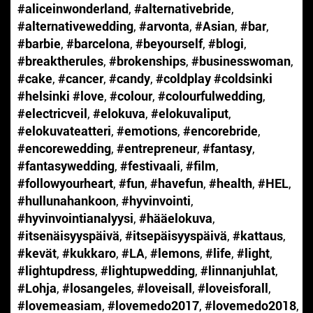
#aliceinwonderland
,
#alternativebride
,
#alternativewedding
,
#arvonta
,
#Asian
,
#bar
,
#barbie
,
#barcelona
,
#beyourself
,
#blogi
,
#breaktherules
,
#brokenships
,
#businesswoman
,
#cake
,
#cancer
,
#candy
,
#coldplay #coldsinki
#helsinki #love
,
#colour
,
#colourfulwedding
,
#electricveil
,
#elokuva
,
#elokuvaliput
,
#elokuvateatteri
,
#emotions
,
#encorebride
,
#encorewedding
,
#entrepreneur
,
#fantasy
,
#fantasywedding
,
#festivaali
,
#film
,
#followyourheart
,
#fun
,
#havefun
,
#health
,
#HEL
,
#hullunahankoon
,
#hyvinvointi
,
#hyvinvointianalyysi
,
#hääelokuva
,
#itsenäisyyspäivä
,
#itsepäisyyspäivä
,
#kattaus
,
#kevät
,
#kukkaro
,
#LA
,
#lemons
,
#life
,
#light
,
#lightupdress
,
#lightupwedding
,
#linnanjuhlat
,
#Lohja
,
#losangeles
,
#loveisall
,
#loveisforall
,
#lovemeasiam
,
#lovemedo2017
,
#lovemedo2018
,