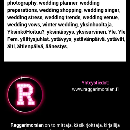
photography
,
wedding planner
,
wedding
preparations
,
wedding shopping
,
wedding singer
,
wedding stress
,
wedding trends
,
wedding venue
,
wedding vows
,
winter wedding
,
yksinhuoltaja
,
YksinköHoituu?
,
yksinäisyys
,
yksisarvinen
,
Yle
,
Yle
Fem
,
yllätysjuhlat
,
ystävyys
,
ystävänpäivä
,
ystävät
,
äiti
,
äitienpäivä
,
äänestys
,
Yhteystiedot:
www.raggarimorsian.fi
Raggarimorsian
on toimittaja, käsikirjoittaja, kirjailija