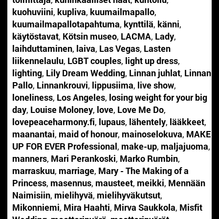
kuohuviini
,
kupliva
,
kuumailmapallo
,
kuumailmapallotapahtuma
,
kynttilä
,
känni
,
käytöstavat
,
Kötsin museo
,
LACMA
,
Lady
,
laihduttaminen
,
laiva
,
Las Vegas
,
Lasten
liikennelaulu
,
LGBT couples
,
light up dress
,
lighting
,
Lily Dream Wedding
,
Linnan juhlat
,
Linnan
Pallo
,
Linnankrouvi
,
lippusiima
,
live show
,
loneliness
,
Los Angeles
,
losing weight for your big
day
,
Louise Moloney
,
love
,
Love Me Do
,
lovepeaceharmony.fi
,
lupaus
,
lähentely
,
lääkkeet
,
maanantai
,
maid of honour
,
mainoselokuva
,
MAKE
UP FOR EVER Professional
,
make-up
,
maljajuoma
,
manners
,
Mari Perankoski
,
Marko Rumbin
,
marraskuu
,
marriage
,
Mary - The Making of a
Princess
,
masennus
,
mausteet
,
meikki
,
Mennään
Naimisiin
,
mielihyvä
,
mielihyväkutsut
,
Mikonniemi
,
Mira Haahti
,
Mirva Saukkola
,
Misfit