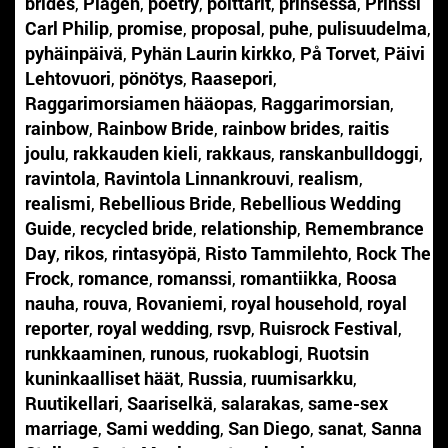
brides
,
Plagen
,
poetry
,
polttarit
,
prinsessa
,
Prinssi
Carl Philip
,
promise
,
proposal
,
puhe
,
pulisuudelma
,
pyhäinpäivä
,
Pyhän Laurin kirkko
,
På Torvet
,
Päivi
Lehtovuori
,
pönötys
,
Raasepori
,
Raggarimorsiamen hääopas
,
Raggarimorsian
,
rainbow
,
Rainbow Bride
,
rainbow brides
,
raitis
joulu
,
rakkauden kieli
,
rakkaus
,
ranskanbulldoggi
,
ravintola
,
Ravintola Linnankrouvi
,
realism
,
realismi
,
Rebellious Bride
,
Rebellious Wedding
Guide
,
recycled bride
,
relationship
,
Remembrance
Day
,
rikos
,
rintasyöpä
,
Risto Tammilehto
,
Rock The
Frock
,
romance
,
romanssi
,
romantiikka
,
Roosa
nauha
,
rouva
,
Rovaniemi
,
royal household
,
royal
reporter
,
royal wedding
,
rsvp
,
Ruisrock Festival
,
runkkaaminen
,
runous
,
ruokablogi
,
Ruotsin
kuninkaalliset häät
,
Russia
,
ruumisarkku
,
Ruutikellari
,
Saariselkä
,
salarakas
,
same-sex
marriage
,
Sami wedding
,
San Diego
,
sanat
,
Sanna