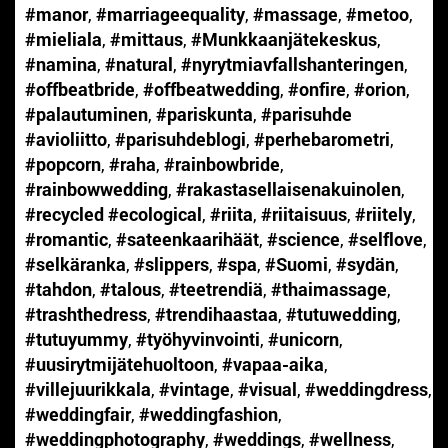
#manor
,
#marriageequality
,
#massage
,
#metoo
,
#mieliala
,
#mittaus
,
#Munkkaanjätekeskus
,
#namina
,
#natural
,
#nyrytmiavfallshanteringen
,
#offbeatbride
,
#offbeatwedding
,
#onfire
,
#orion
,
#palautuminen
,
#pariskunta
,
#parisuhde
#avioliitto
,
#parisuhdeblogi
,
#perhebarometri
,
#popcorn
,
#raha
,
#rainbowbride
,
#rainbowwedding
,
#rakastasellaisenakuinolen
,
#recycled #ecological
,
#riita
,
#riitaisuus
,
#riitely
,
#romantic
,
#sateenkaarihäät
,
#science
,
#selflove
,
#selkäranka
,
#slippers
,
#spa
,
#Suomi
,
#sydän
,
#tahdon
,
#talous
,
#teetrendiä
,
#thaimassage
,
#trashthedress
,
#trendihaastaa
,
#tutuwedding
,
#tutuyummy
,
#työhyvinvointi
,
#unicorn
,
#uusirytmijätehuoltoon
,
#vapaa-aika
,
#villejuurikkala
,
#vintage
,
#visual
,
#weddingdress
,
#weddingfair
,
#weddingfashion
,
#weddingphotography
,
#weddings
,
#wellness
,