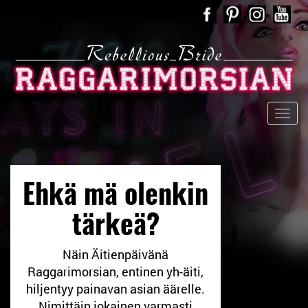
Ehkä mä olenkin
tärkeä?
Näin Äitienpäivänä
Raggarimorsian, entinen yh-äiti,
hiljentyy painavan asian äärelle.
Nimittäin jokainen varmasti