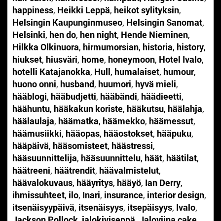
happiness
,
Heikki Leppä
,
heikot sylityksin
,
Helsingin Kaupunginmuseo
,
Helsingin Sanomat
,
Helsinki
,
hen do
,
hen night
,
Hende Nieminen
,
Hilkka Olkinuora
,
hirmumorsian
,
historia
,
history
,
hiukset
,
hiusväri
,
home
,
honeymoon
,
Hotel Ivalo
,
hotelli Katajanokka
,
Hull
,
humalaiset
,
humour
,
huono onni
,
husband
,
huumori
,
hyvä mieli
,
hääblogi
,
hääbudjetti
,
hääbändi
,
häädieetti
,
häähuntu
,
hääkakun koriste
,
hääkutsu
,
häälahja
,
häälaulaja
,
häämatka
,
häämekko
,
häämessut
,
häämusiikki
,
hääopas
,
hääostokset
,
hääpuku
,
hääpäivä
,
hääsomisteet
,
häästressi
,
hääsuunnittelija
,
hääsuunnittelu
,
häät
,
häätilat
,
häätreeni
,
häätrendit
,
häävalmistelut
,
häävalokuvaus
,
hääyritys
,
hääyö
,
Ian Derry
,
ihmissuhteet
,
ilo
,
Inari
,
insurance
,
interior design
,
itsenäisyypäivä
,
itsenäisyys
,
itsepäisyys
,
Ivalo
,
Jackson Pollock
,
jalokiviseppä
,
Jaloviina cake
,