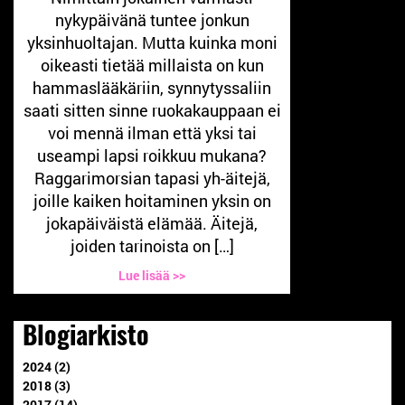
nykypäivänä tuntee jonkun
yksinhuoltajan. Mutta kuinka moni
oikeasti tietää millaista on kun
hammaslääkäriin, synnytyssaliin
saati sitten sinne ruokakauppaan ei
voi mennä ilman että yksi tai
useampi lapsi roikkuu mukana?
Raggarimorsian tapasi yh-äitejä,
joille kaiken hoitaminen yksin on
jokapäiväistä elämää. Äitejä,
joiden tarinoista on […]
Lue lisää >>
Blogiarkisto
2024 (2)
2018 (3)
2017 (14)