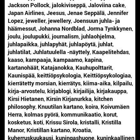
Jackson Pollock
,
jalokiviseppä
,
Jaloviina cake
,
Japan Airlines
,
Jeesus
,
Jenae Seppälä
,
Jennifer
Lopez
,
jeweller
,
jewellery
,
Joensuun juhla- ja
häämessut
,
Johanna Nordblad
,
Jorma Tynkkynen
,
joulu
,
joulupukki
,
journalism
,
juhlaohjelma
,
juhlapaikka
,
juhlapyhät
,
juhlapöytä
,
juhlat
,
juhlatilat
,
Juhlatuulella -näyttely
,
Kaapelitehdas
,
kaaso
,
kampaaja
,
kampaamo
,
kapina
,
kartanohäät
,
Katajanokka
,
Kauhupolttarit
,
Kaunispää
,
keittiöpsykologia
,
Keittiöpsykologiaa
,
kierrätetty morsian
,
kierrätys
,
kiima-aika
,
kilpailu
,
kirja-arvostelu
,
kirjablogi
,
kirjailija
,
kirjakauppa
,
Kirsi Hietanen
,
Kirsin Kirjanurkka
,
kitchen
philosophy
,
Knuutilan kartano
,
koira
,
Koivumäen
Herra
,
kolmas pyörä
,
kommunikaatio
,
korut
,
kosketus
,
koti
,
Krissu Sirola
,
kristalli
,
Kristilla
Manor
,
Kristillan kartano
,
Kroatia
,
kuherruskuukausi
,
kuningashuone
,
kuninkaallinen