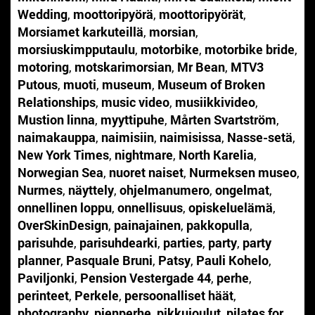
Wedding
,
moottoripyörä
,
moottoripyörät
,
Morsiamet karkuteillä
,
morsian
,
morsiuskimpputaulu
,
motorbike
,
motorbike bride
,
motoring
,
motskarimorsian
,
Mr Bean
,
MTV3
Putous
,
muoti
,
museum
,
Museum of Broken
Relationships
,
music video
,
musiikkivideo
,
Mustion linna
,
myyttipuhe
,
Mårten Svartström
,
naimakauppa
,
naimisiin
,
naimisissa
,
Nasse-setä
,
New York Times
,
nightmare
,
North Karelia
,
Norwegian Sea
,
nuoret naiset
,
Nurmeksen museo
,
Nurmes
,
näyttely
,
ohjelmanumero
,
ongelmat
,
onnellinen loppu
,
onnellisuus
,
opiskeluelämä
,
OverSkinDesign
,
painajainen
,
pakkopulla
,
parisuhde
,
parisuhdearki
,
parties
,
party
,
party
planner
,
Pasquale Bruni
,
Patsy
,
Pauli Kohelo
,
Paviljonki
,
Pension Vestergade 44
,
perhe
,
perinteet
,
Perkele
,
persoonalliset häät
,
photography
,
pienperhe
,
pikkujoulut
,
pilates for