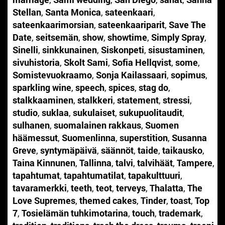
Stellan
,
Santa Monica
,
sateenkaari
,
sateenkaarimorsian
,
sateenkaariparit
,
Save The
Date
,
seitsemän
,
show
,
showtime
,
Simply Spray
,
Sinelli
,
sinkkunainen
,
Siskonpeti
,
sisustaminen
,
sivuhistoria
,
Skolt Sami
,
Sofia Hellqvist
,
some
,
Somistevuokraamo
,
Sonja Kailassaari
,
sopimus
,
sparkling wine
,
speech
,
spices
,
stag do
,
stalkkaaminen
,
stalkkeri
,
statement
,
stressi
,
studio
,
suklaa
,
sukulaiset
,
sukupuolitaudit
,
sulhanen
,
suomalainen rakkaus
,
Suomen
häämessut
,
Suomenlinna
,
superstition
,
Susanna
Greve
,
syntymäpäivä
,
säännöt
,
taide
,
taikausko
,
Taina Kinnunen
,
Tallinna
,
talvi
,
talvihäät
,
Tampere
,
tapahtumat
,
tapahtumatilat
,
tapakulttuuri
,
tavaramerkki
,
teeth
,
teot
,
terveys
,
Thalatta
,
The
Love Supremes
,
themed cakes
,
Tinder
,
toast
,
Top
7
,
Tosielämän tuhkimotarina
,
touch
,
trademark
,