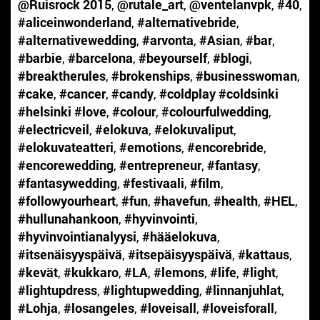
@Ruisrock 2015
,
@rutale_art
,
@ventelanvpk
,
#40
,
#aliceinwonderland
,
#alternativebride
,
#alternativewedding
,
#arvonta
,
#Asian
,
#bar
,
#barbie
,
#barcelona
,
#beyourself
,
#blogi
,
#breaktherules
,
#brokenships
,
#businesswoman
,
#cake
,
#cancer
,
#candy
,
#coldplay #coldsinki
#helsinki #love
,
#colour
,
#colourfulwedding
,
#electricveil
,
#elokuva
,
#elokuvaliput
,
#elokuvateatteri
,
#emotions
,
#encorebride
,
#encorewedding
,
#entrepreneur
,
#fantasy
,
#fantasywedding
,
#festivaali
,
#film
,
#followyourheart
,
#fun
,
#havefun
,
#health
,
#HEL
,
#hullunahankoon
,
#hyvinvointi
,
#hyvinvointianalyysi
,
#hääelokuva
,
#itsenäisyyspäivä
,
#itsepäisyyspäivä
,
#kattaus
,
#kevät
,
#kukkaro
,
#LA
,
#lemons
,
#life
,
#light
,
#lightupdress
,
#lightupwedding
,
#linnanjuhlat
,
#Lohja
,
#losangeles
,
#loveisall
,
#loveisforall
,