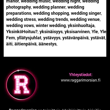
manor
,
wedding music
,
wedding night
,
wedding
photography
,
wedding planner
,
wedding
preparations
,
wedding shopping
,
wedding singer
,
wedding stress
,
wedding trends
,
wedding venue
,
wedding vows
,
winter wedding
,
yksinhuoltaja
,
YksinköHoituu?
,
yksinäisyys
,
yksisarvinen
,
Yle
,
Yle
Fem
,
yllätysjuhlat
,
ystävyys
,
ystävänpäivä
,
ystävät
,
äiti
,
äitienpäivä
,
äänestys
,
Yhteystiedot:
www.raggarimorsian.fi