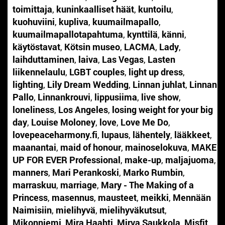
toimittaja
,
kuninkaalliset häät
,
kuntoilu
,
kuohuviini
,
kupliva
,
kuumailmapallo
,
kuumailmapallotapahtuma
,
kynttilä
,
känni
,
käytöstavat
,
Kötsin museo
,
LACMA
,
Lady
,
laihduttaminen
,
laiva
,
Las Vegas
,
Lasten
liikennelaulu
,
LGBT couples
,
light up dress
,
lighting
,
Lily Dream Wedding
,
Linnan juhlat
,
Linnan
Pallo
,
Linnankrouvi
,
lippusiima
,
live show
,
loneliness
,
Los Angeles
,
losing weight for your big
day
,
Louise Moloney
,
love
,
Love Me Do
,
lovepeaceharmony.fi
,
lupaus
,
lähentely
,
lääkkeet
,
maanantai
,
maid of honour
,
mainoselokuva
,
MAKE
UP FOR EVER Professional
,
make-up
,
maljajuoma
,
manners
,
Mari Perankoski
,
Marko Rumbin
,
marraskuu
,
marriage
,
Mary - The Making of a
Princess
,
masennus
,
mausteet
,
meikki
,
Mennään
Naimisiin
,
mielihyvä
,
mielihyväkutsut
,
Mikonniemi
,
Mira Haahti
,
Mirva Saukkola
,
Misfit