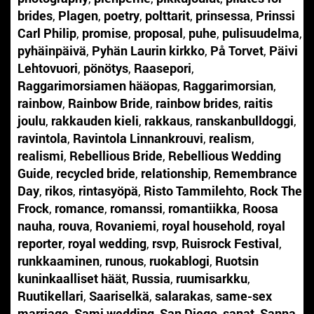
brides
,
Plagen
,
poetry
,
polttarit
,
prinsessa
,
Prinssi
Carl Philip
,
promise
,
proposal
,
puhe
,
pulisuudelma
,
pyhäinpäivä
,
Pyhän Laurin kirkko
,
På Torvet
,
Päivi
Lehtovuori
,
pönötys
,
Raasepori
,
Raggarimorsiamen hääopas
,
Raggarimorsian
,
rainbow
,
Rainbow Bride
,
rainbow brides
,
raitis
joulu
,
rakkauden kieli
,
rakkaus
,
ranskanbulldoggi
,
ravintola
,
Ravintola Linnankrouvi
,
realism
,
realismi
,
Rebellious Bride
,
Rebellious Wedding
Guide
,
recycled bride
,
relationship
,
Remembrance
Day
,
rikos
,
rintasyöpä
,
Risto Tammilehto
,
Rock The
Frock
,
romance
,
romanssi
,
romantiikka
,
Roosa
nauha
,
rouva
,
Rovaniemi
,
royal household
,
royal
reporter
,
royal wedding
,
rsvp
,
Ruisrock Festival
,
runkkaaminen
,
runous
,
ruokablogi
,
Ruotsin
kuninkaalliset häät
,
Russia
,
ruumisarkku
,
Ruutikellari
,
Saariselkä
,
salarakas
,
same-sex
marriage
,
Sami wedding
,
San Diego
,
sanat
,
Sanna