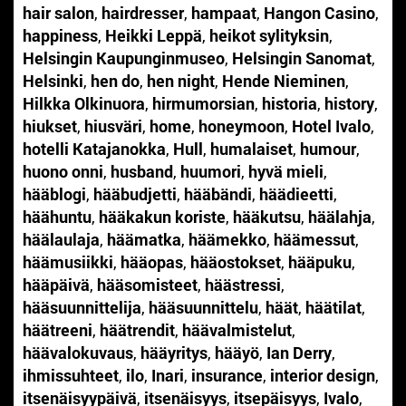
hair salon
,
hairdresser
,
hampaat
,
Hangon Casino
,
happiness
,
Heikki Leppä
,
heikot sylityksin
,
Helsingin Kaupunginmuseo
,
Helsingin Sanomat
,
Helsinki
,
hen do
,
hen night
,
Hende Nieminen
,
Hilkka Olkinuora
,
hirmumorsian
,
historia
,
history
,
hiukset
,
hiusväri
,
home
,
honeymoon
,
Hotel Ivalo
,
hotelli Katajanokka
,
Hull
,
humalaiset
,
humour
,
huono onni
,
husband
,
huumori
,
hyvä mieli
,
hääblogi
,
hääbudjetti
,
hääbändi
,
häädieetti
,
häähuntu
,
hääkakun koriste
,
hääkutsu
,
häälahja
,
häälaulaja
,
häämatka
,
häämekko
,
häämessut
,
häämusiikki
,
hääopas
,
hääostokset
,
hääpuku
,
hääpäivä
,
hääsomisteet
,
häästressi
,
hääsuunnittelija
,
hääsuunnittelu
,
häät
,
häätilat
,
häätreeni
,
häätrendit
,
häävalmistelut
,
häävalokuvaus
,
hääyritys
,
hääyö
,
Ian Derry
,
ihmissuhteet
,
ilo
,
Inari
,
insurance
,
interior design
,
itsenäisyypäivä
,
itsenäisyys
,
itsepäisyys
,
Ivalo
,