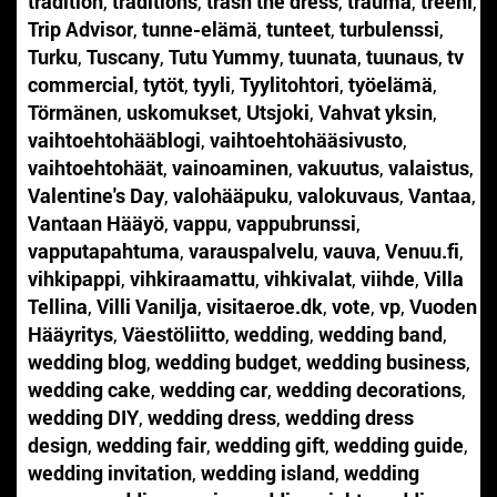
tradition
,
traditions
,
trash the dress
,
trauma
,
treeni
,
Trip Advisor
,
tunne-elämä
,
tunteet
,
turbulenssi
,
Turku
,
Tuscany
,
Tutu Yummy
,
tuunata
,
tuunaus
,
tv
commercial
,
tytöt
,
tyyli
,
Tyylitohtori
,
työelämä
,
Törmänen
,
uskomukset
,
Utsjoki
,
Vahvat yksin
,
vaihtoehtohääblogi
,
vaihtoehtohääsivusto
,
vaihtoehtohäät
,
vainoaminen
,
vakuutus
,
valaistus
,
Valentine's Day
,
valohääpuku
,
valokuvaus
,
Vantaa
,
Vantaan Hääyö
,
vappu
,
vappubrunssi
,
vapputapahtuma
,
varauspalvelu
,
vauva
,
Venuu.fi
,
vihkipappi
,
vihkiraamattu
,
vihkivalat
,
viihde
,
Villa
Tellina
,
Villi Vanilja
,
visitaeroe.dk
,
vote
,
vp
,
Vuoden
Hääyritys
,
Väestöliitto
,
wedding
,
wedding band
,
wedding blog
,
wedding budget
,
wedding business
,
wedding cake
,
wedding car
,
wedding decorations
,
wedding DIY
,
wedding dress
,
wedding dress
design
,
wedding fair
,
wedding gift
,
wedding guide
,
wedding invitation
,
wedding island
,
wedding