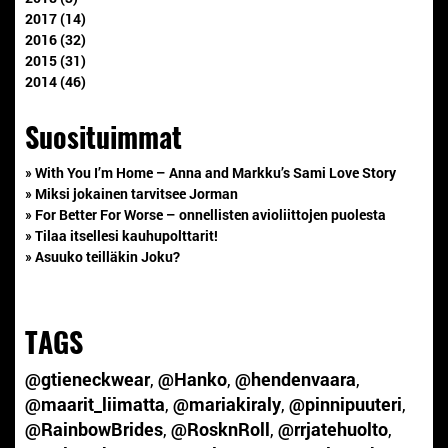
2017 (14)
2016 (32)
2015 (31)
2014 (46)
Suosituimmat
» With You I’m Home – Anna and Markku’s Sami Love Story
» Miksi jokainen tarvitsee Jorman
» For Better For Worse – onnellisten avioliittojen puolesta
» Tilaa itsellesi kauhupolttarit!
» Asuuko teilläkin Joku?
TAGS
@gtieneckwear
,
@Hanko
,
@hendenvaara
,
@maarit_liimatta
,
@mariakiraly
,
@pinnipuuteri
,
@RainbowBrides
,
@RosknRoll
,
@rrjatehuolto
,