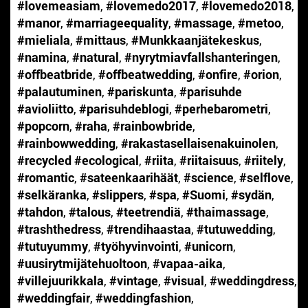
#lovemeasiam
,
#lovemedo2017
,
#lovemedo2018
,
#manor
,
#marriageequality
,
#massage
,
#metoo
,
#mieliala
,
#mittaus
,
#Munkkaanjätekeskus
,
#namina
,
#natural
,
#nyrytmiavfallshanteringen
,
#offbeatbride
,
#offbeatwedding
,
#onfire
,
#orion
,
#palautuminen
,
#pariskunta
,
#parisuhde
#avioliitto
,
#parisuhdeblogi
,
#perhebarometri
,
#popcorn
,
#raha
,
#rainbowbride
,
#rainbowwedding
,
#rakastasellaisenakuinolen
,
#recycled #ecological
,
#riita
,
#riitaisuus
,
#riitely
,
#romantic
,
#sateenkaarihäät
,
#science
,
#selflove
,
#selkäranka
,
#slippers
,
#spa
,
#Suomi
,
#sydän
,
#tahdon
,
#talous
,
#teetrendiä
,
#thaimassage
,
#trashthedress
,
#trendihaastaa
,
#tutuwedding
,
#tutuyummy
,
#työhyvinvointi
,
#unicorn
,
#uusirytmijätehuoltoon
,
#vapaa-aika
,
#villejuurikkala
,
#vintage
,
#visual
,
#weddingdress
,
#weddingfair
,
#weddingfashion
,