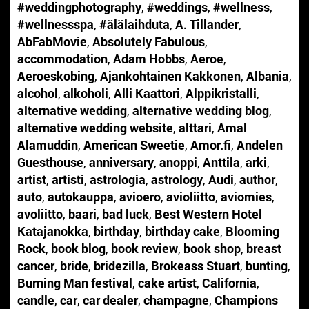
#weddingphotography
,
#weddings
,
#wellness
,
#wellnessspa
,
#älälaihduta
,
A. Tillander
,
AbFabMovie
,
Absolutely Fabulous
,
accommodation
,
Adam Hobbs
,
Aeroe
,
Aeroeskobing
,
Ajankohtainen Kakkonen
,
Albania
,
alcohol
,
alkoholi
,
Alli Kaattori
,
Alppikristalli
,
alternative wedding
,
alternative wedding blog
,
alternative wedding website
,
alttari
,
Amal
Alamuddin
,
American Sweetie
,
Amor.fi
,
Andelen
Guesthouse
,
anniversary
,
anoppi
,
Anttila
,
arki
,
artist
,
artisti
,
astrologia
,
astrology
,
Audi
,
author
,
auto
,
autokauppa
,
avioero
,
avioliitto
,
aviomies
,
avoliitto
,
baari
,
bad luck
,
Best Western Hotel
Katajanokka
,
birthday
,
birthday cake
,
Blooming
Rock
,
book blog
,
book review
,
book shop
,
breast
cancer
,
bride
,
bridezilla
,
Brokeass Stuart
,
bunting
,
Burning Man festival
,
cake artist
,
California
,
candle
,
car
,
car dealer
,
champagne
,
Champions