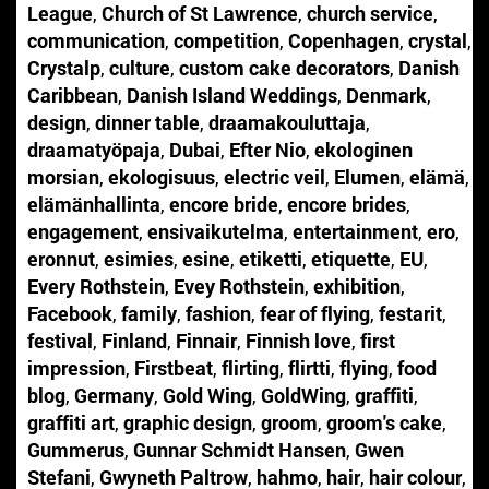
League
,
Church of St Lawrence
,
church service
,
communication
,
competition
,
Copenhagen
,
crystal
,
Crystalp
,
culture
,
custom cake decorators
,
Danish
Caribbean
,
Danish Island Weddings
,
Denmark
,
design
,
dinner table
,
draamakouluttaja
,
draamatyöpaja
,
Dubai
,
Efter Nio
,
ekologinen
morsian
,
ekologisuus
,
electric veil
,
Elumen
,
elämä
,
elämänhallinta
,
encore bride
,
encore brides
,
engagement
,
ensivaikutelma
,
entertainment
,
ero
,
eronnut
,
esimies
,
esine
,
etiketti
,
etiquette
,
EU
,
Every Rothstein
,
Evey Rothstein
,
exhibition
,
Facebook
,
family
,
fashion
,
fear of flying
,
festarit
,
festival
,
Finland
,
Finnair
,
Finnish love
,
first
impression
,
Firstbeat
,
flirting
,
flirtti
,
flying
,
food
blog
,
Germany
,
Gold Wing
,
GoldWing
,
graffiti
,
graffiti art
,
graphic design
,
groom
,
groom's cake
,
Gummerus
,
Gunnar Schmidt Hansen
,
Gwen
Stefani
,
Gwyneth Paltrow
,
hahmo
,
hair
,
hair colour
,