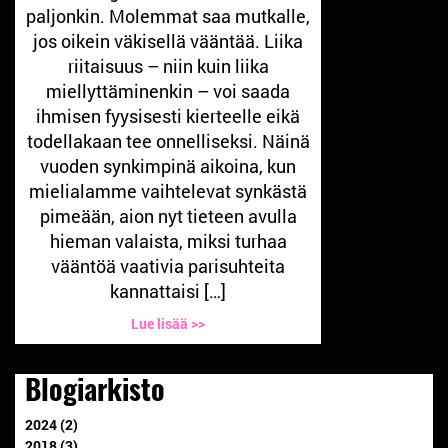
paljonkin. Molemmat saa mutkalle,
jos oikein väkisellä vääntää. Liika
riitaisuus – niin kuin liika
miellyttäminenkin – voi saada
ihmisen fyysisesti kierteelle eikä
todellakaan tee onnelliseksi. Näinä
vuoden synkimpinä aikoina, kun
mielialamme vaihtelevat synkästä
pimeään, aion nyt tieteen avulla
hieman valaista, miksi turhaa
vääntöä vaativia parisuhteita
kannattaisi […]
Lue lisää >>
Blogiarkisto
2024 (2)
2018 (3)