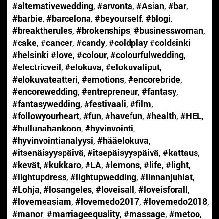
#alternativewedding
,
#arvonta
,
#Asian
,
#bar
,
#barbie
,
#barcelona
,
#beyourself
,
#blogi
,
#breaktherules
,
#brokenships
,
#businesswoman
,
#cake
,
#cancer
,
#candy
,
#coldplay #coldsinki
#helsinki #love
,
#colour
,
#colourfulwedding
,
#electricveil
,
#elokuva
,
#elokuvaliput
,
#elokuvateatteri
,
#emotions
,
#encorebride
,
#encorewedding
,
#entrepreneur
,
#fantasy
,
#fantasywedding
,
#festivaali
,
#film
,
#followyourheart
,
#fun
,
#havefun
,
#health
,
#HEL
,
#hullunahankoon
,
#hyvinvointi
,
#hyvinvointianalyysi
,
#hääelokuva
,
#itsenäisyyspäivä
,
#itsepäisyyspäivä
,
#kattaus
,
#kevät
,
#kukkaro
,
#LA
,
#lemons
,
#life
,
#light
,
#lightupdress
,
#lightupwedding
,
#linnanjuhlat
,
#Lohja
,
#losangeles
,
#loveisall
,
#loveisforall
,
#lovemeasiam
,
#lovemedo2017
,
#lovemedo2018
,
#manor
,
#marriageequality
,
#massage
,
#metoo
,