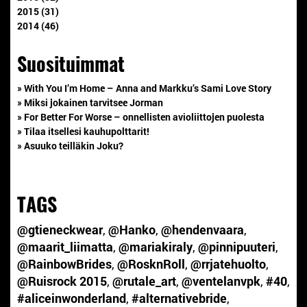
2015 (31)
2014 (46)
Suosituimmat
» With You I’m Home – Anna and Markku’s Sami Love Story
» Miksi jokainen tarvitsee Jorman
» For Better For Worse – onnellisten avioliittojen puolesta
» Tilaa itsellesi kauhupolttarit!
» Asuuko teilläkin Joku?
TAGS
@gtieneckwear
,
@Hanko
,
@hendenvaara
,
@maarit_liimatta
,
@mariakiraly
,
@pinnipuuteri
,
@RainbowBrides
,
@RosknRoll
,
@rrjatehuolto
,
@Ruisrock 2015
,
@rutale_art
,
@ventelanvpk
,
#40
,
#aliceinwonderland
,
#alternativebride
,