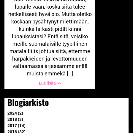
lupaile vaan, koska siitä tulee
hetkellisesti hyvä olo. Mutta oletko
koskaan pysähtynyt miettimään,
kuinka tarkasti pidät kiinni
lupauksistasi? Entä sitä, voisiko
meille suomalaisille tyypillinen
matala fiilis johtua siitä, ettemme
härpäkkeiden ja levottomuuden
valtaamassa arjessamme enää
muista emmekä […]
Lue lisää >>
Blogiarkisto
2024 (2)
2018 (3)
2017 (14)
2016 (32)