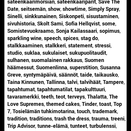
sateenkaarimorsian
,
sateenkaariparit
,
Save The
Date
,
seitsemän
,
show
,
showtime
,
Simply Spray
,
Sinelli
,
sinkkunainen
,
Siskonpeti
,
sisustaminen
,
sivuhistoria
,
Skolt Sami
,
Sofia Hellqvist
,
some
,
Somistevuokraamo
,
Sonja Kailassaari
,
sopimus
,
sparkling wine
,
speech
,
spices
,
stag do
,
stalkkaaminen
,
stalkkeri
,
statement
,
stressi
,
studio
,
suklaa
,
sukulaiset
,
sukupuolitaudit
,
sulhanen
,
suomalainen rakkaus
,
Suomen
häämessut
,
Suomenlinna
,
superstition
,
Susanna
Greve
,
syntymäpäivä
,
säännöt
,
taide
,
taikausko
,
Taina Kinnunen
,
Tallinna
,
talvi
,
talvihäät
,
Tampere
,
tapahtumat
,
tapahtumatilat
,
tapakulttuuri
,
tavaramerkki
,
teeth
,
teot
,
terveys
,
Thalatta
,
The
Love Supremes
,
themed cakes
,
Tinder
,
toast
,
Top
7
,
Tosielämän tuhkimotarina
,
touch
,
trademark
,
tradition
,
traditions
,
trash the dress
,
trauma
,
treeni
,
Trip Advisor
,
tunne-elämä
,
tunteet
,
turbulenssi
,