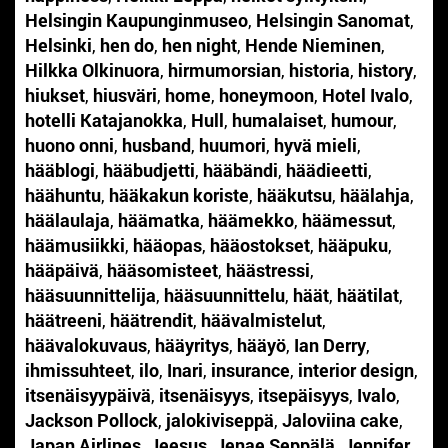
Helsingin Kaupunginmuseo
,
Helsingin Sanomat
,
Helsinki
,
hen do
,
hen night
,
Hende Nieminen
,
Hilkka Olkinuora
,
hirmumorsian
,
historia
,
history
,
hiukset
,
hiusväri
,
home
,
honeymoon
,
Hotel Ivalo
,
hotelli Katajanokka
,
Hull
,
humalaiset
,
humour
,
huono onni
,
husband
,
huumori
,
hyvä mieli
,
hääblogi
,
hääbudjetti
,
hääbändi
,
häädieetti
,
häähuntu
,
hääkakun koriste
,
hääkutsu
,
häälahja
,
häälaulaja
,
häämatka
,
häämekko
,
häämessut
,
häämusiikki
,
hääopas
,
hääostokset
,
hääpuku
,
hääpäivä
,
hääsomisteet
,
häästressi
,
hääsuunnittelija
,
hääsuunnittelu
,
häät
,
häätilat
,
häätreeni
,
häätrendit
,
häävalmistelut
,
häävalokuvaus
,
hääyritys
,
hääyö
,
Ian Derry
,
ihmissuhteet
,
ilo
,
Inari
,
insurance
,
interior design
,
itsenäisyypäivä
,
itsenäisyys
,
itsepäisyys
,
Ivalo
,
Jackson Pollock
,
jalokiviseppä
,
Jaloviina cake
,
Japan Airlines
,
Jeesus
,
Jenae Seppälä
,
Jennifer