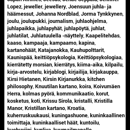
Lopez
,
jeweller
,
jewellery
,
Joensuun juhla- ja
häämessut
,
Johanna Nordblad
,
Jorma Tynkkynen
,
joulu
,
joulupukki
,
journalism
,
juhlaohjelma
,
juhlapaikka
,
juhlapyhät
,
juhlapöytä
,
juhlat
,
juhlatilat
,
Juhlatuulella -näyttely
,
Kaapelitehdas
,
kaaso
,
kampaaja
,
kampaamo
,
kapina
,
kartanohäät
,
Katajanokka
,
Kauhupolttarit
,
Kaunispää
,
keittiöpsykologia
,
Keittiöpsykologiaa
,
kierrätetty morsian
,
kierrätys
,
kiima-aika
,
kilpailu
,
kirja-arvostelu
,
kirjablogi
,
kirjailija
,
kirjakauppa
,
Kirsi Hietanen
,
Kirsin Kirjanurkka
,
kitchen
philosophy
,
Knuutilan kartano
,
koira
,
Koivumäen
Herra
,
kolmas pyörä
,
kommunikaatio
,
korut
,
kosketus
,
koti
,
Krissu Sirola
,
kristalli
,
Kristilla
Manor
,
Kristillan kartano
,
Kroatia
,
kuherruskuukausi
,
kuningashuone
,
kuninkaallinen
toimittaja
,
kuninkaalliset häät
,
kuntoilu
,
kuohuviini
,
kupliva
,
kuumailmapallo
,