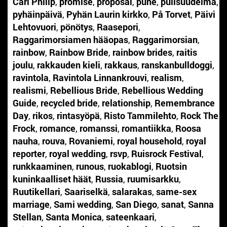
Carl Philip
,
promise
,
proposal
,
puhe
,
pulisuudelma
,
pyhäinpäivä
,
Pyhän Laurin kirkko
,
På Torvet
,
Päivi
Lehtovuori
,
pönötys
,
Raasepori
,
Raggarimorsiamen hääopas
,
Raggarimorsian
,
rainbow
,
Rainbow Bride
,
rainbow brides
,
raitis
joulu
,
rakkauden kieli
,
rakkaus
,
ranskanbulldoggi
,
ravintola
,
Ravintola Linnankrouvi
,
realism
,
realismi
,
Rebellious Bride
,
Rebellious Wedding
Guide
,
recycled bride
,
relationship
,
Remembrance
Day
,
rikos
,
rintasyöpä
,
Risto Tammilehto
,
Rock The
Frock
,
romance
,
romanssi
,
romantiikka
,
Roosa
nauha
,
rouva
,
Rovaniemi
,
royal household
,
royal
reporter
,
royal wedding
,
rsvp
,
Ruisrock Festival
,
runkkaaminen
,
runous
,
ruokablogi
,
Ruotsin
kuninkaalliset häät
,
Russia
,
ruumisarkku
,
Ruutikellari
,
Saariselkä
,
salarakas
,
same-sex
marriage
,
Sami wedding
,
San Diego
,
sanat
,
Sanna
Stellan
,
Santa Monica
,
sateenkaari
,