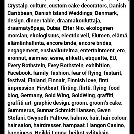
Crystalp
,
culture
,
custom cake decorators
,
Danish
Caribbean
,
Danish Island Weddings
,
Denmark
,
design
,
dinner table
,
draamakouluttaja
,
draamatyöpaja
,
Dubai
,
Efter Nio
,
ekologinen
morsian
,
ekologisuus
,
electric veil
,
Elumen
,
elämä
,
elämänhallinta
,
encore bride
,
encore brides
,
engagement
,
ensivaikutelma
,
entertainment
,
ero
,
eronnut
,
esimies
,
esine
,
etiketti
,
etiquette
,
EU
,
Every Rothstein
,
Evey Rothstein
,
exhibition
,
Facebook
,
family
,
fashion
,
fear of flying
,
festarit
,
festival
,
Finland
,
Finnair
,
Finnish love
,
first
impression
,
Firstbeat
,
flirting
,
flirtti
,
flying
,
food
blog
,
Germany
,
Gold Wing
,
GoldWing
,
graffiti
,
graffiti art
,
graphic design
,
groom
,
groom's cake
,
Gummerus
,
Gunnar Schmidt Hansen
,
Gwen
Stefani
,
Gwyneth Paltrow
,
hahmo
,
hair
,
hair colour
,
hair salon
,
hairdresser
,
hampaat
,
Hangon Casino
,
happiness
,
Heikki Leppä
,
heikot sylityksin
,