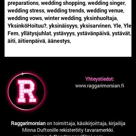
preparations
,
wedding shopping
,
wedding singer
,
wedding stress
,
wedding trends
,
wedding venue
,
wedding vows
,
winter wedding
,
yksinhuoltaja
,
YksinköHoituu?
,
yksinäisyys
,
yksisarvinen
,
Yle
,
Yle
Fem
,
yllätysjuhlat
,
ystävyys
,
ystävänpäivä
,
ystävät
,
äiti
,
äitienpäivä
,
äänestys
,
Yhteystiedot:
www.raggarimorsian.fi
Raggarimorsian
on toimittaja, käsikirjoittaja, kirjailija
Minna Duftonille rekisteröity tavaramerkki.