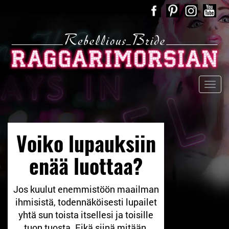
Voiko lupauksiin
enää luottaa?
Jos kuulut enemmistöön maailman
ihmisistä, todennäköisesti lupailet
yhtä sun toista itsellesi ja toisille
tuon tuosta. Eikä siinä mitään,