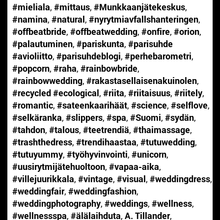
#mieliala
,
#mittaus
,
#Munkkaanjätekeskus
,
#namina
,
#natural
,
#nyrytmiavfallshanteringen
,
#offbeatbride
,
#offbeatwedding
,
#onfire
,
#orion
,
#palautuminen
,
#pariskunta
,
#parisuhde
#avioliitto
,
#parisuhdeblogi
,
#perhebarometri
,
#popcorn
,
#raha
,
#rainbowbride
,
#rainbowwedding
,
#rakastasellaisenakuinolen
,
#recycled #ecological
,
#riita
,
#riitaisuus
,
#riitely
,
#romantic
,
#sateenkaarihäät
,
#science
,
#selflove
,
#selkäranka
,
#slippers
,
#spa
,
#Suomi
,
#sydän
,
#tahdon
,
#talous
,
#teetrendiä
,
#thaimassage
,
#trashthedress
,
#trendihaastaa
,
#tutuwedding
,
#tutuyummy
,
#työhyvinvointi
,
#unicorn
,
#uusirytmijätehuoltoon
,
#vapaa-aika
,
#villejuurikkala
,
#vintage
,
#visual
,
#weddingdress
,
#weddingfair
,
#weddingfashion
,
#weddingphotography
,
#weddings
,
#wellness
,
#wellnessspa
,
#älälaihduta
,
A. Tillander
,