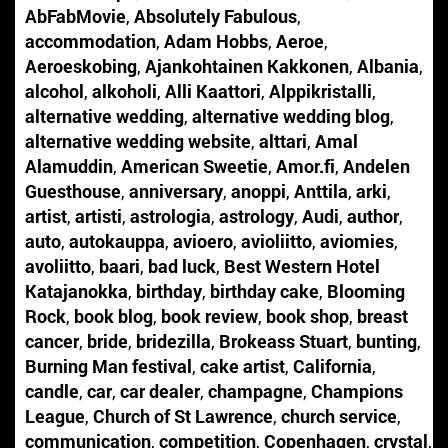
AbFabMovie
,
Absolutely Fabulous
,
accommodation
,
Adam Hobbs
,
Aeroe
,
Aeroeskobing
,
Ajankohtainen Kakkonen
,
Albania
,
alcohol
,
alkoholi
,
Alli Kaattori
,
Alppikristalli
,
alternative wedding
,
alternative wedding blog
,
alternative wedding website
,
alttari
,
Amal
Alamuddin
,
American Sweetie
,
Amor.fi
,
Andelen
Guesthouse
,
anniversary
,
anoppi
,
Anttila
,
arki
,
artist
,
artisti
,
astrologia
,
astrology
,
Audi
,
author
,
auto
,
autokauppa
,
avioero
,
avioliitto
,
aviomies
,
avoliitto
,
baari
,
bad luck
,
Best Western Hotel
Katajanokka
,
birthday
,
birthday cake
,
Blooming
Rock
,
book blog
,
book review
,
book shop
,
breast
cancer
,
bride
,
bridezilla
,
Brokeass Stuart
,
bunting
,
Burning Man festival
,
cake artist
,
California
,
candle
,
car
,
car dealer
,
champagne
,
Champions
League
,
Church of St Lawrence
,
church service
,
communication
,
competition
,
Copenhagen
,
crystal
,