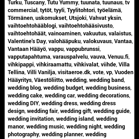
Turku
,
Tuscany
,
Tutu Yummy
,
tuunata
,
tuunaus
,
tv
commercial
,
tytöt
,
tyyli
,
Tyylitohtori
,
työelämä
,
Törmänen
,
uskomukset
,
Utsjoki
,
Vahvat yksin
,
vaihtoehtohääblogi
,
vaihtoehtohääsivusto
,
vaihtoehtohäät
,
vainoaminen
,
vakuutus
,
valaistus
,
Valentine's Day
,
valohääpuku
,
valokuvaus
,
Vantaa
,
Vantaan Hääyö
,
vappu
,
vappubrunssi
,
vapputapahtuma
,
varauspalvelu
,
vauva
,
Venuu.fi
,
vihkipappi
,
vihkiraamattu
,
vihkivalat
,
viihde
,
Villa
Tellina
,
Villi Vanilja
,
visitaeroe.dk
,
vote
,
vp
,
Vuoden
Hääyritys
,
Väestöliitto
,
wedding
,
wedding band
,
wedding blog
,
wedding budget
,
wedding business
,
wedding cake
,
wedding car
,
wedding decorations
,
wedding DIY
,
wedding dress
,
wedding dress
design
,
wedding fair
,
wedding gift
,
wedding guide
,
wedding invitation
,
wedding island
,
wedding
manor
,
wedding music
,
wedding night
,
wedding
photography
,
wedding planner
,
wedding