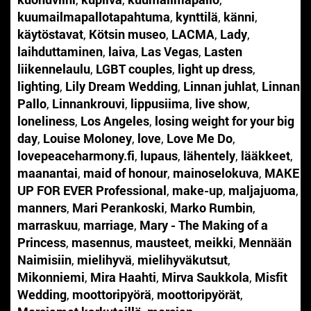
kuumailmapallotapahtuma
,
kynttilä
,
känni
,
käytöstavat
,
Kötsin museo
,
LACMA
,
Lady
,
laihduttaminen
,
laiva
,
Las Vegas
,
Lasten
liikennelaulu
,
LGBT couples
,
light up dress
,
lighting
,
Lily Dream Wedding
,
Linnan juhlat
,
Linnan
Pallo
,
Linnankrouvi
,
lippusiima
,
live show
,
loneliness
,
Los Angeles
,
losing weight for your big
day
,
Louise Moloney
,
love
,
Love Me Do
,
lovepeaceharmony.fi
,
lupaus
,
lähentely
,
lääkkeet
,
maanantai
,
maid of honour
,
mainoselokuva
,
MAKE
UP FOR EVER Professional
,
make-up
,
maljajuoma
,
manners
,
Mari Perankoski
,
Marko Rumbin
,
marraskuu
,
marriage
,
Mary - The Making of a
Princess
,
masennus
,
mausteet
,
meikki
,
Mennään
Naimisiin
,
mielihyvä
,
mielihyväkutsut
,
Mikonniemi
,
Mira Haahti
,
Mirva Saukkola
,
Misfit
Wedding
,
moottoripyörä
,
moottoripyörät
,