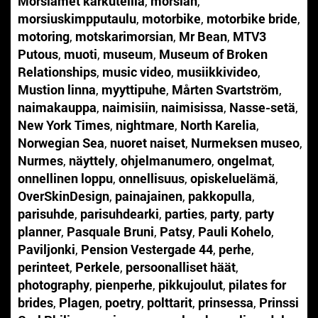
Morsiamet karkuteillä
,
morsian
,
morsiuskimpputaulu
,
motorbike
,
motorbike bride
,
motoring
,
motskarimorsian
,
Mr Bean
,
MTV3
Putous
,
muoti
,
museum
,
Museum of Broken
Relationships
,
music video
,
musiikkivideo
,
Mustion linna
,
myyttipuhe
,
Mårten Svartström
,
naimakauppa
,
naimisiin
,
naimisissa
,
Nasse-setä
,
New York Times
,
nightmare
,
North Karelia
,
Norwegian Sea
,
nuoret naiset
,
Nurmeksen museo
,
Nurmes
,
näyttely
,
ohjelmanumero
,
ongelmat
,
onnellinen loppu
,
onnellisuus
,
opiskeluelämä
,
OverSkinDesign
,
painajainen
,
pakkopulla
,
parisuhde
,
parisuhdearki
,
parties
,
party
,
party
planner
,
Pasquale Bruni
,
Patsy
,
Pauli Kohelo
,
Paviljonki
,
Pension Vestergade 44
,
perhe
,
perinteet
,
Perkele
,
persoonalliset häät
,
photography
,
pienperhe
,
pikkujoulut
,
pilates for
brides
,
Plagen
,
poetry
,
polttarit
,
prinsessa
,
Prinssi