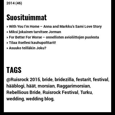
2014 (46)
Suosituimmat
» With You I’m Home – Anna and Markku’s Sami Love Story
» Miksi jokainen tarvitsee Jorman
» For Better For Worse – onnellisten avioliittojen puolesta
» Tilaa itsellesi kauhupolttarit!
» Asuuko teilläkin Joku?
TAGS
@Ruisrock 2015
,
bride
,
bridezilla
,
festarit
,
festival
,
hääblogi
,
häät
,
morsian
,
Raggarimorsian
,
Rebellious Bride
,
Ruisrock Festival
,
Turku
,
wedding
,
wedding blog
,