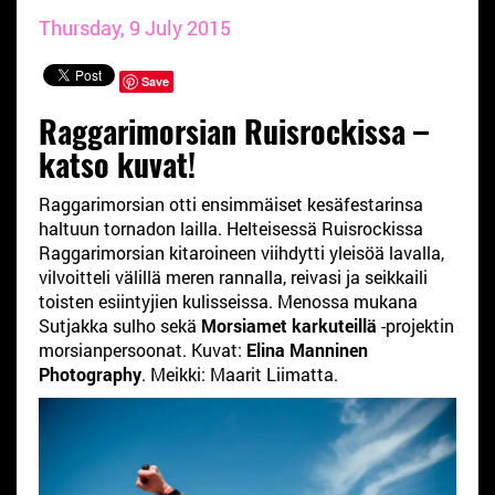
Thursday, 9 July 2015
Save
Raggarimorsian Ruisrockissa –
katso kuvat!
Raggarimorsian otti ensimmäiset kesäfestarinsa
haltuun tornadon lailla. Helteisessä Ruisrockissa
Raggarimorsian kitaroineen viihdytti yleisöä lavalla,
vilvoitteli välillä meren rannalla, reivasi ja seikkaili
toisten esiintyjien kulisseissa. Menossa mukana
Sutjakka sulho sekä
Morsiamet karkuteillä
-projektin
morsianpersoonat. Kuvat:
Elina Manninen
Photography
. Meikki: Maarit Liimatta.