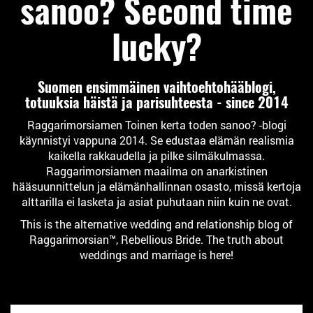
sanoo? Second time
lucky?
Suomen ensimmäinen vaihtoehtohääblogi,
totuuksia häistä ja parisuhteesta - since 2014
Raggarimorsiamen Toinen kerta toden sanoo? -blogi
käynnistyi vappuna 2014. Se edustaa elämän realismia
kaikella rakkaudella ja pilke silmäkulmassa.
Raggarimorsiamen maailma on anarkistinen
hääsuunnittelun ja elämänhallinnan osasto, missä kertoja
alttarilla ei lasketa ja asiat puhutaan niin kuin ne ovat.
This is the alternative wedding and relationship blog of
Raggarimorsian™, Rebellious Bride. The truth about
weddings and marriage is here!