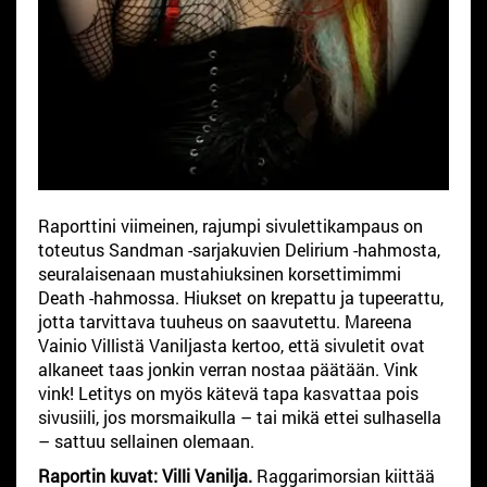
Raporttini viimeinen, rajumpi sivulettikampaus on
toteutus Sandman -sarjakuvien Delirium -hahmosta,
seuralaisenaan mustahiuksinen korsettimimmi
Death -hahmossa. Hiukset on krepattu ja tupeerattu,
jotta tarvittava tuuheus on saavutettu. Mareena
Vainio Villistä Vaniljasta kertoo, että sivuletit ovat
alkaneet taas jonkin verran nostaa päätään. Vink
vink! Letitys on myös kätevä tapa kasvattaa pois
sivusiili, jos morsmaikulla – tai mikä ettei sulhasella
– sattuu sellainen olemaan.
Raportin kuvat: Villi Vanilja.
Raggarimorsian kiittää