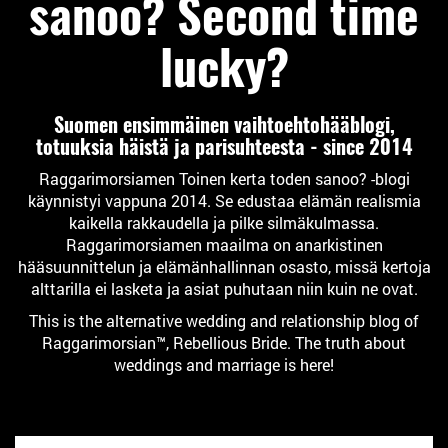
sanoo? Second time
lucky?
Suomen ensimmäinen vaihtoehtohääblogi,
totuuksia häistä ja parisuhteesta - since 2014
Raggarimorsiamen Toinen kerta toden sanoo? -blogi
käynnistyi vappuna 2014. Se edustaa elämän realismia
kaikella rakkaudella ja pilke silmäkulmassa.
Raggarimorsiamen maailma on anarkistinen
hääsuunnittelun ja elämänhallinnan osasto, missä kertoja
alttarilla ei lasketa ja asiat puhutaan niin kuin ne ovat.
This is the alternative wedding and relationship blog of
Raggarimorsian™, Rebellious Bride. The truth about
weddings and marriage is here!