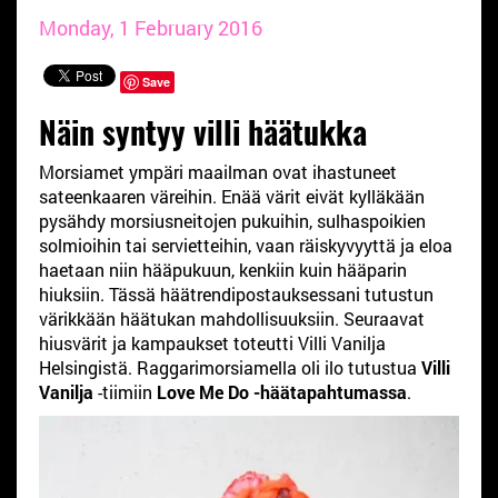
Monday, 1 February 2016
Save
Näin syntyy villi häätukka
Morsiamet ympäri maailman ovat ihastuneet
sateenkaaren väreihin. Enää värit eivät kylläkään
pysähdy morsiusneitojen pukuihin, sulhaspoikien
solmioihin tai servietteihin, vaan räiskyvyyttä ja eloa
haetaan niin hääpukuun, kenkiin kuin hääparin
hiuksiin. Tässä häätrendipostauksessani tutustun
värikkään häätukan mahdollisuuksiin. Seuraavat
hiusvärit ja kampaukset toteutti Villi Vanilja
Helsingistä. Raggarimorsiamella oli ilo tutustua
Villi
Vanilja
-tiimiin
Love Me Do -häätapahtumassa
.