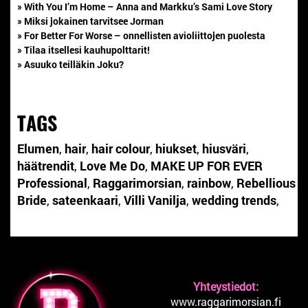
» With You I’m Home – Anna and Markku’s Sami Love Story
» Miksi jokainen tarvitsee Jorman
» For Better For Worse – onnellisten avioliittojen puolesta
» Tilaa itsellesi kauhupolttarit!
» Asuuko teilläkin Joku?
TAGS
Elumen
,
hair
,
hair colour
,
hiukset
,
hiusväri
,
häätrendit
,
Love Me Do
,
MAKE UP FOR EVER
Professional
,
Raggarimorsian
,
rainbow
,
Rebellious
Bride
,
sateenkaari
,
Villi Vanilja
,
wedding trends
,
Yhteystiedot:
www.raggarimorsian.fi