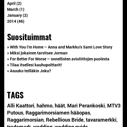
April (2)
March (1)
January (2)
2014 (46)
Suosituimmat
» With You I’m Home – Anna and Markku’s Sami Love Story
» Miksi jokainen tarvitsee Jorman
» For Better For Worse – onnellisten avioliittojen puolesta
» Tilaa itsellesi kauhupolttarit!
» Asuuko teilläkin Joku?
TAGS
Alli Kaattori
,
hahmo
,
häät
,
Mari Perankoski
,
MTV3
Putous
,
Raggarimorsiamen hääopas
,
Raggarimorsian
,
Rebellious Bride
,
tavaramerkki
,
trademark
,
wedding
,
wedding guide
,