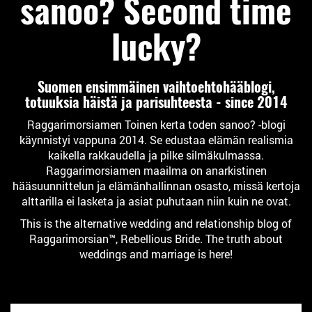
sanoo? Second time
lucky?
Suomen ensimmäinen vaihtoehtohääblogi,
totuuksia häistä ja parisuhteesta - since 2014
Raggarimorsiamen Toinen kerta toden sanoo? -blogi
käynnistyi vappuna 2014. Se edustaa elämän realismia
kaikella rakkaudella ja pilke silmäkulmassa.
Raggarimorsiamen maailma on anarkistinen
hääsuunnittelun ja elämänhallinnan osasto, missä kertoja
alttarilla ei lasketa ja asiat puhutaan niin kuin ne ovat.
This is the alternative wedding and relationship blog of
Raggarimorsian™, Rebellious Bride. The truth about
weddings and marriage is here!