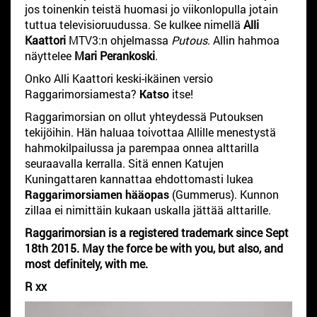
jos toinenkin teistä huomasi jo viikonlopulla jotain
tuttua televisioruudussa. Se kulkee nimellä
Alli
Kaattori
MTV3:n ohjelmassa
Putous
. Allin hahmoa
näyttelee
Mari Perankoski
.
Onko Alli Kaattori keski-ikäinen versio
Raggarimorsiamesta?
Katso
itse!
Raggarimorsian on ollut yhteydessä Putouksen
tekijöihin. Hän haluaa toivottaa Allille menestystä
hahmokilpailussa ja parempaa onnea alttarilla
seuraavalla kerralla. Sitä ennen Katujen
Kuningattaren kannattaa ehdottomasti lukea
Raggarimorsiamen hääopas
(Gummerus). Kunnon
zillaa ei nimittäin kukaan uskalla jättää alttarille.
Raggarimorsian is a registered trademark since Sept
18th 2015. May the force be with you, but also, and
most definitely, with me.
R xx