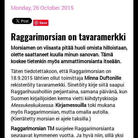
Monday, 26 October 2015
Save
Raggarimorsian on tavaramerkki
Morsiamen on viisasta pitää huoli omista hilloistaan,
olette saattaneet kuulla minun sanovan. Tämä
koskee tietenkin myös ammattimorsianta itseään.
Täten tiedotettakoon, että Raggarimorsian on
18.9.2015 lähtien ollut toimittaja
Minna Duftonille
rekisteröity tavaramerkki. Sinetöity kirje siitä saapui
Raggarihuusholliin perjantaina, samana päivänä, kun
Suomen kirjailijoiden kerma vietti kiihdytyskisoja
Messukeskuksessa
.
Kirjamessuilla
toki mukana
myös Raggarimorsian, mutta omalla autolla.
(Kierrätetty morsian ei ajele taksilla.)
Raggarimorsian TM
suojelee Raggarimorsianta
seuraavat kymmenen vuotta. Ja hyvä niin, sillä yksi