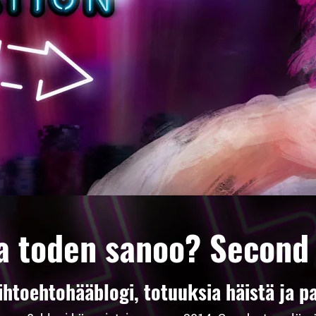
a toden sanoo? Second
toehtohääblogi, totuuksia häistä ja pa