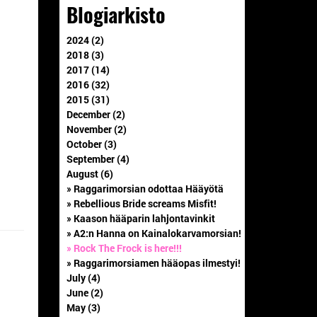
Blogiarkisto
2024 (2)
2018 (3)
2017 (14)
2016 (32)
2015 (31)
December (2)
November (2)
October (3)
September (4)
August (6)
» Raggarimorsian odottaa Hääyötä
» Rebellious Bride screams Misfit!
» Kaason hääparin lahjontavinkit
» A2:n Hanna on Kainalokarvamorsian!
» Rock The Frock is here!!!
» Raggarimorsiamen hääopas ilmestyi!
July (4)
June (2)
May (3)