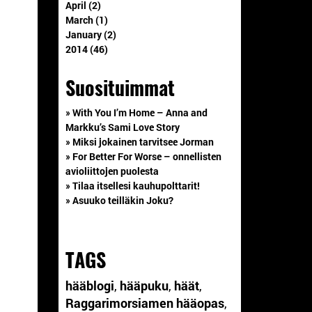
April (2)
March (1)
January (2)
2014 (46)
Suosituimmat
» With You I’m Home – Anna and
Markku’s Sami Love Story
» Miksi jokainen tarvitsee Jorman
» For Better For Worse – onnellisten
avioliittojen puolesta
» Tilaa itsellesi kauhupolttarit!
» Asuuko teilläkin Joku?
TAGS
hääblogi
,
hääpuku
,
häät
,
Raggarimorsiamen hääopas
,