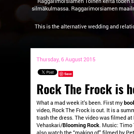
Raggarimorsiamen Toinen kerta toden sa
silmäkulmassa. Raggarimorsiamen maailma o
This is the alternative wedding and relat
Thursday, 6 August 2015
Save
Rock The Frock is he
What a mad week it’s been. First my
boo
video, Rock The Frock is out. It is a su
trash the dress. The video was filmed at
Vehaskari/
Blooming Rock
. Music: Timo 
also watch the “making of” filmed by P