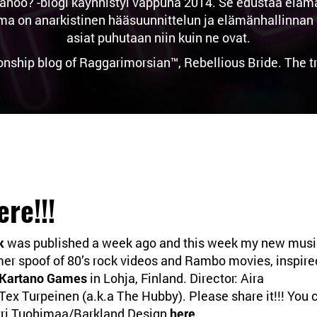
noo? -blogi käynnistyi vappuna 2014. Se edustaa elämän 
n anarkistinen hääsuunnittelun ja elämänhallinnan osas
asiat puhutaan niin kuin ne ovat.
ionship blog of Raggarimorsian™, Rebellious Bride. The 
re!!!
k
was published a week ago and this week my new mus
mmer spoof of 80’s rock videos and Rambo movies, inspire
Kartano Games
in Lohja, Finland. Director: Aira
Tex Turpeinen (a.k.a The Hubby). Please share it!!! You 
etri Tuohimaa/Barkland Design
here
.