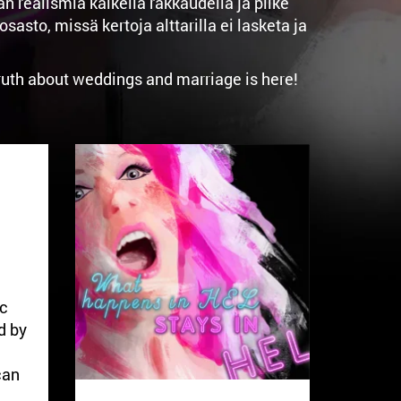
realismia kaikella rakkaudella ja pilke
to, missä kertoja alttarilla ei lasketa ja
truth about weddings and marriage is here!
ic
d by
can