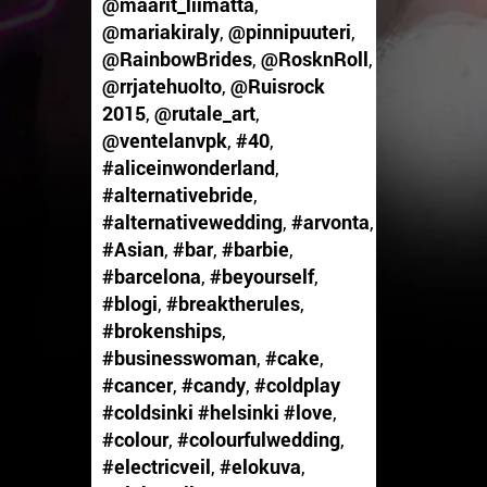
@maarit_liimatta
,
@mariakiraly
,
@pinnipuuteri
,
@RainbowBrides
,
@RosknRoll
,
@rrjatehuolto
,
@Ruisrock
2015
,
@rutale_art
,
@ventelanvpk
,
#40
,
#aliceinwonderland
,
#alternativebride
,
#alternativewedding
,
#arvonta
,
#Asian
,
#bar
,
#barbie
,
#barcelona
,
#beyourself
,
#blogi
,
#breaktherules
,
#brokenships
,
#businesswoman
,
#cake
,
#cancer
,
#candy
,
#coldplay
#coldsinki #helsinki #love
,
#colour
,
#colourfulwedding
,
#electricveil
,
#elokuva
,