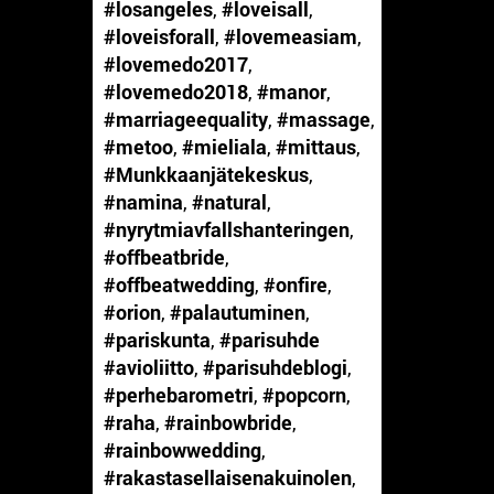
#losangeles
,
#loveisall
,
#loveisforall
,
#lovemeasiam
,
#lovemedo2017
,
#lovemedo2018
,
#manor
,
#marriageequality
,
#massage
,
#metoo
,
#mieliala
,
#mittaus
,
#Munkkaanjätekeskus
,
#namina
,
#natural
,
#nyrytmiavfallshanteringen
,
#offbeatbride
,
#offbeatwedding
,
#onfire
,
#orion
,
#palautuminen
,
#pariskunta
,
#parisuhde
#avioliitto
,
#parisuhdeblogi
,
#perhebarometri
,
#popcorn
,
#raha
,
#rainbowbride
,
#rainbowwedding
,
#rakastasellaisenakuinolen
,