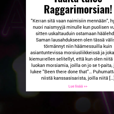
Raggarimorsian!
”Kerran sitä vaan naimisiin mennään”, h
nuori naismyyjä minulle kun puolisen v
sitten uskaltauduin ostamaan häälehd
Saman lausahdukseen olen tässä väli
törmännyt niin häämessuilla kuin
asiantuntevissa morsiusliikkeissä ja joka
kiemurrellen selitellyt, että kun olen niitä
luokan morsiamia, joilla on jo se t-paita,
lukee ”Been there done that”… Puhumat
niistä kanssasisarista, joilla niitä […
Lue lisää >>