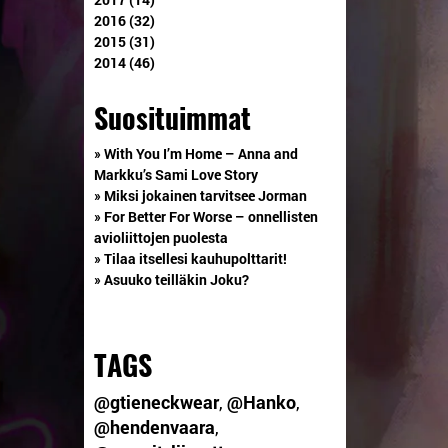
2016 (32)
2015 (31)
2014 (46)
Suosituimmat
» With You I’m Home – Anna and
Markku’s Sami Love Story
» Miksi jokainen tarvitsee Jorman
» For Better For Worse – onnellisten
avioliittojen puolesta
» Tilaa itsellesi kauhupolttarit!
» Asuuko teilläkin Joku?
TAGS
@gtieneckwear
,
@Hanko
,
@hendenvaara
,