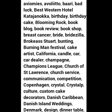
aviomies
,
avoliitto
,
baari
,
bad
luck
,
Best Western Hotel
Katajanokka
,
birthday
,
birthday
cake
,
Blooming Rock
,
book
blog
,
book review
,
book shop
,
breast cancer
,
bride
,
bridezilla
,
Brokeass Stuart
,
bunting
,
Burning Man festival
,
cake
artist
,
California
,
candle
,
car
,
car dealer
,
champagne
,
Champions League
,
Church of
St Lawrence
,
church service
,
communication
,
competition
,
Copenhagen
,
crystal
,
Crystalp
,
culture
,
custom cake
decorators
,
Danish Caribbean
,
Danish Island Weddings
,
Denmark
,
design
,
dinner table
,