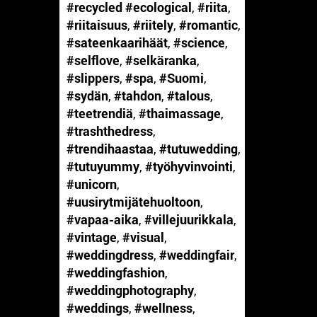
#recycled #ecological
,
#riita
,
#riitaisuus
,
#riitely
,
#romantic
,
#sateenkaarihäät
,
#science
,
#selflove
,
#selkäranka
,
#slippers
,
#spa
,
#Suomi
,
#sydän
,
#tahdon
,
#talous
,
#teetrendiä
,
#thaimassage
,
#trashthedress
,
#trendihaastaa
,
#tutuwedding
,
#tutuyummy
,
#työhyvinvointi
,
#unicorn
,
#uusirytmijätehuoltoon
,
#vapaa-aika
,
#villejuurikkala
,
#vintage
,
#visual
,
#weddingdress
,
#weddingfair
,
#weddingfashion
,
#weddingphotography
,
#weddings
,
#wellness
,