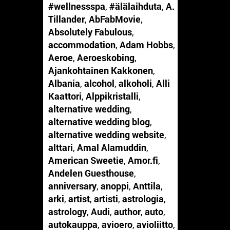
#wellnessspa
,
#älälaihduta
,
A.
Tillander
,
AbFabMovie
,
Absolutely Fabulous
,
accommodation
,
Adam Hobbs
,
Aeroe
,
Aeroeskobing
,
Ajankohtainen Kakkonen
,
Albania
,
alcohol
,
alkoholi
,
Alli
Kaattori
,
Alppikristalli
,
alternative wedding
,
alternative wedding blog
,
alternative wedding website
,
alttari
,
Amal Alamuddin
,
American Sweetie
,
Amor.fi
,
Andelen Guesthouse
,
anniversary
,
anoppi
,
Anttila
,
arki
,
artist
,
artisti
,
astrologia
,
astrology
,
Audi
,
author
,
auto
,
autokauppa
,
avioero
,
avioliitto
,