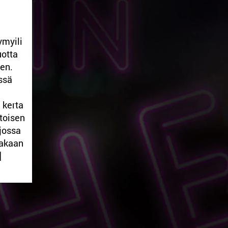
ymyili
uotta
en.
ssä
 kerta
 toisen
 jossa
takaan
]