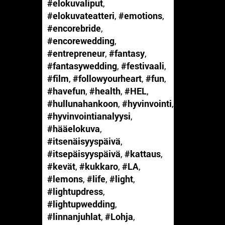
#elokuvaliput
,
#elokuvateatteri
,
#emotions
,
#encorebride
,
#encorewedding
,
#entrepreneur
,
#fantasy
,
#fantasywedding
,
#festivaali
,
#film
,
#followyourheart
,
#fun
,
#havefun
,
#health
,
#HEL
,
#hullunahankoon
,
#hyvinvointi
,
#hyvinvointianalyysi
,
#hääelokuva
,
#itsenäisyyspäivä
,
#itsepäisyyspäivä
,
#kattaus
,
#kevät
,
#kukkaro
,
#LA
,
#lemons
,
#life
,
#light
,
#lightupdress
,
#lightupwedding
,
#linnanjuhlat
,
#Lohja
,