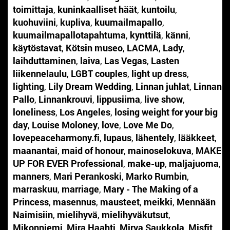
toimittaja
,
kuninkaalliset häät
,
kuntoilu
,
kuohuviini
,
kupliva
,
kuumailmapallo
,
kuumailmapallotapahtuma
,
kynttilä
,
känni
,
käytöstavat
,
Kötsin museo
,
LACMA
,
Lady
,
laihduttaminen
,
laiva
,
Las Vegas
,
Lasten
liikennelaulu
,
LGBT couples
,
light up dress
,
lighting
,
Lily Dream Wedding
,
Linnan juhlat
,
Linnan
Pallo
,
Linnankrouvi
,
lippusiima
,
live show
,
loneliness
,
Los Angeles
,
losing weight for your big
day
,
Louise Moloney
,
love
,
Love Me Do
,
lovepeaceharmony.fi
,
lupaus
,
lähentely
,
lääkkeet
,
maanantai
,
maid of honour
,
mainoselokuva
,
MAKE
UP FOR EVER Professional
,
make-up
,
maljajuoma
,
manners
,
Mari Perankoski
,
Marko Rumbin
,
marraskuu
,
marriage
,
Mary - The Making of a
Princess
,
masennus
,
mausteet
,
meikki
,
Mennään
Naimisiin
,
mielihyvä
,
mielihyväkutsut
,
Mikonniemi
,
Mira Haahti
,
Mirva Saukkola
,
Misfit