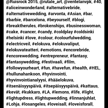
@Ruisrock 2015
,
@rutale_art
,
@ventelanvpk
,
#40
,
#aliceinwonderland
,
#alternativebride
,
#alternativewedding
,
#arvonta
,
#Asian
,
#bar
,
#barbie
,
#barcelona
,
#beyourself
,
#blogi
,
#breaktherules
,
#brokenships
,
#businesswoman
,
#cake
,
#cancer
,
#candy
,
#coldplay #coldsinki
#helsinki #love
,
#colour
,
#colourfulwedding
,
#electricveil
,
#elokuva
,
#elokuvaliput
,
#elokuvateatteri
,
#emotions
,
#encorebride
,
#encorewedding
,
#entrepreneur
,
#fantasy
,
#fantasywedding
,
#festivaali
,
#film
,
#followyourheart
,
#fun
,
#havefun
,
#health
,
#HEL
,
#hullunahankoon
,
#hyvinvointi
,
#hyvinvointianalyysi
,
#hääelokuva
,
#itsenäisyyspäivä
,
#itsepäisyyspäivä
,
#kattaus
,
#kevät
,
#kukkaro
,
#LA
,
#lemons
,
#life
,
#light
,
#lightupdress
,
#lightupwedding
,
#linnanjuhlat
,
#Lohja
,
#losangeles
,
#loveisall
,
#loveisforall
,