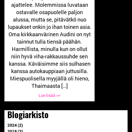
ajattelee. Molemmissa luvataan
ostavalle osapuolelle paljon
alussa, mutta se, pitävätkö nuo
lupaukset onkin jo ihan toinen asia.
Oma kirkkaanvärinen Audini on nyt
tainnut tulla tiensä päähän.
Harmillista, minulla kun on ollut
niin hyvä viha-rakkaussuhde sen
kanssa. Käväisimme siis sulhasen
kanssa autokauppiaan juttusilla.
Miespuolisella myyjällä oli hieno,
Thaimaasta […]
Lue lisää >>
Blogiarkisto
2024 (2)
2018 (3)