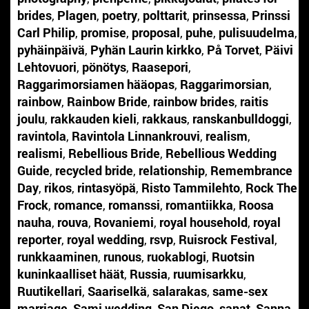
brides
,
Plagen
,
poetry
,
polttarit
,
prinsessa
,
Prinssi
Carl Philip
,
promise
,
proposal
,
puhe
,
pulisuudelma
,
pyhäinpäivä
,
Pyhän Laurin kirkko
,
På Torvet
,
Päivi
Lehtovuori
,
pönötys
,
Raasepori
,
Raggarimorsiamen hääopas
,
Raggarimorsian
,
rainbow
,
Rainbow Bride
,
rainbow brides
,
raitis
joulu
,
rakkauden kieli
,
rakkaus
,
ranskanbulldoggi
,
ravintola
,
Ravintola Linnankrouvi
,
realism
,
realismi
,
Rebellious Bride
,
Rebellious Wedding
Guide
,
recycled bride
,
relationship
,
Remembrance
Day
,
rikos
,
rintasyöpä
,
Risto Tammilehto
,
Rock The
Frock
,
romance
,
romanssi
,
romantiikka
,
Roosa
nauha
,
rouva
,
Rovaniemi
,
royal household
,
royal
reporter
,
royal wedding
,
rsvp
,
Ruisrock Festival
,
runkkaaminen
,
runous
,
ruokablogi
,
Ruotsin
kuninkaalliset häät
,
Russia
,
ruumisarkku
,
Ruutikellari
,
Saariselkä
,
salarakas
,
same-sex
marriage
,
Sami wedding
,
San Diego
,
sanat
,
Sanna