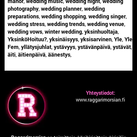
manor
,
wedding music
,
wedding night
,
wedding
photography
,
wedding planner
,
wedding
preparations
,
wedding shopping
,
wedding singer
,
wedding stress
,
wedding trends
,
wedding venue
,
wedding vows
,
winter wedding
,
yksinhuoltaja
,
YksinköHoituu?
,
yksinäisyys
,
yksisarvinen
,
Yle
,
Yle
Fem
,
yllätysjuhlat
,
ystävyys
,
ystävänpäivä
,
ystävät
,
äiti
,
äitienpäivä
,
äänestys
,
Yhteystiedot:
www.raggarimorsian.fi