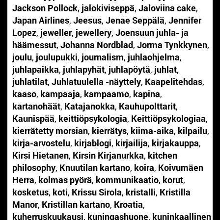
Jackson Pollock
,
jalokiviseppä
,
Jaloviina cake
,
Japan Airlines
,
Jeesus
,
Jenae Seppälä
,
Jennifer
Lopez
,
jeweller
,
jewellery
,
Joensuun juhla- ja
häämessut
,
Johanna Nordblad
,
Jorma Tynkkynen
,
joulu
,
joulupukki
,
journalism
,
juhlaohjelma
,
juhlapaikka
,
juhlapyhät
,
juhlapöytä
,
juhlat
,
juhlatilat
,
Juhlatuulella -näyttely
,
Kaapelitehdas
,
kaaso
,
kampaaja
,
kampaamo
,
kapina
,
kartanohäät
,
Katajanokka
,
Kauhupolttarit
,
Kaunispää
,
keittiöpsykologia
,
Keittiöpsykologiaa
,
kierrätetty morsian
,
kierrätys
,
kiima-aika
,
kilpailu
,
kirja-arvostelu
,
kirjablogi
,
kirjailija
,
kirjakauppa
,
Kirsi Hietanen
,
Kirsin Kirjanurkka
,
kitchen
philosophy
,
Knuutilan kartano
,
koira
,
Koivumäen
Herra
,
kolmas pyörä
,
kommunikaatio
,
korut
,
kosketus
,
koti
,
Krissu Sirola
,
kristalli
,
Kristilla
Manor
,
Kristillan kartano
,
Kroatia
,
kuherruskuukausi
,
kuningashuone
,
kuninkaallinen