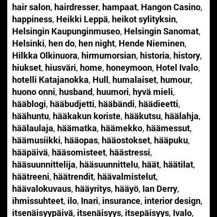
hair salon
,
hairdresser
,
hampaat
,
Hangon Casino
,
happiness
,
Heikki Leppä
,
heikot sylityksin
,
Helsingin Kaupunginmuseo
,
Helsingin Sanomat
,
Helsinki
,
hen do
,
hen night
,
Hende Nieminen
,
Hilkka Olkinuora
,
hirmumorsian
,
historia
,
history
,
hiukset
,
hiusväri
,
home
,
honeymoon
,
Hotel Ivalo
,
hotelli Katajanokka
,
Hull
,
humalaiset
,
humour
,
huono onni
,
husband
,
huumori
,
hyvä mieli
,
hääblogi
,
hääbudjetti
,
hääbändi
,
häädieetti
,
häähuntu
,
hääkakun koriste
,
hääkutsu
,
häälahja
,
häälaulaja
,
häämatka
,
häämekko
,
häämessut
,
häämusiikki
,
hääopas
,
hääostokset
,
hääpuku
,
hääpäivä
,
hääsomisteet
,
häästressi
,
hääsuunnittelija
,
hääsuunnittelu
,
häät
,
häätilat
,
häätreeni
,
häätrendit
,
häävalmistelut
,
häävalokuvaus
,
hääyritys
,
hääyö
,
Ian Derry
,
ihmissuhteet
,
ilo
,
Inari
,
insurance
,
interior design
,
itsenäisyypäivä
,
itsenäisyys
,
itsepäisyys
,
Ivalo
,