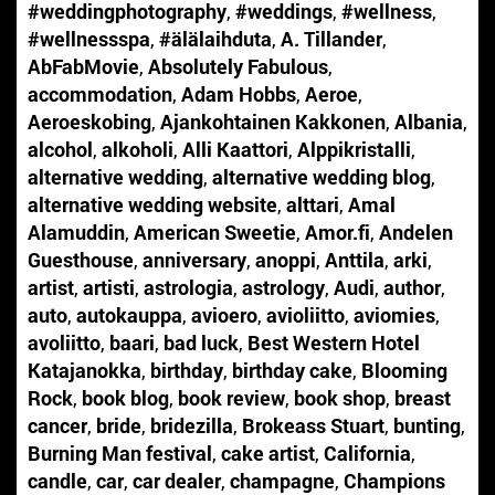
#weddingphotography
,
#weddings
,
#wellness
,
#wellnessspa
,
#älälaihduta
,
A. Tillander
,
AbFabMovie
,
Absolutely Fabulous
,
accommodation
,
Adam Hobbs
,
Aeroe
,
Aeroeskobing
,
Ajankohtainen Kakkonen
,
Albania
,
alcohol
,
alkoholi
,
Alli Kaattori
,
Alppikristalli
,
alternative wedding
,
alternative wedding blog
,
alternative wedding website
,
alttari
,
Amal
Alamuddin
,
American Sweetie
,
Amor.fi
,
Andelen
Guesthouse
,
anniversary
,
anoppi
,
Anttila
,
arki
,
artist
,
artisti
,
astrologia
,
astrology
,
Audi
,
author
,
auto
,
autokauppa
,
avioero
,
avioliitto
,
aviomies
,
avoliitto
,
baari
,
bad luck
,
Best Western Hotel
Katajanokka
,
birthday
,
birthday cake
,
Blooming
Rock
,
book blog
,
book review
,
book shop
,
breast
cancer
,
bride
,
bridezilla
,
Brokeass Stuart
,
bunting
,
Burning Man festival
,
cake artist
,
California
,
candle
,
car
,
car dealer
,
champagne
,
Champions