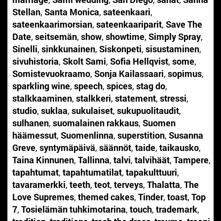
Stellan
,
Santa Monica
,
sateenkaari
,
sateenkaarimorsian
,
sateenkaariparit
,
Save The
Date
,
seitsemän
,
show
,
showtime
,
Simply Spray
,
Sinelli
,
sinkkunainen
,
Siskonpeti
,
sisustaminen
,
sivuhistoria
,
Skolt Sami
,
Sofia Hellqvist
,
some
,
Somistevuokraamo
,
Sonja Kailassaari
,
sopimus
,
sparkling wine
,
speech
,
spices
,
stag do
,
stalkkaaminen
,
stalkkeri
,
statement
,
stressi
,
studio
,
suklaa
,
sukulaiset
,
sukupuolitaudit
,
sulhanen
,
suomalainen rakkaus
,
Suomen
häämessut
,
Suomenlinna
,
superstition
,
Susanna
Greve
,
syntymäpäivä
,
säännöt
,
taide
,
taikausko
,
Taina Kinnunen
,
Tallinna
,
talvi
,
talvihäät
,
Tampere
,
tapahtumat
,
tapahtumatilat
,
tapakulttuuri
,
tavaramerkki
,
teeth
,
teot
,
terveys
,
Thalatta
,
The
Love Supremes
,
themed cakes
,
Tinder
,
toast
,
Top
7
,
Tosielämän tuhkimotarina
,
touch
,
trademark
,