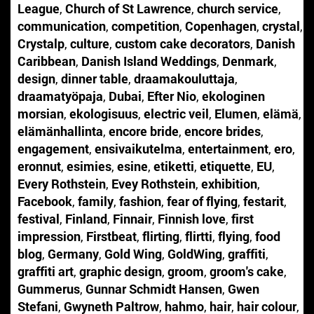
League
,
Church of St Lawrence
,
church service
,
communication
,
competition
,
Copenhagen
,
crystal
,
Crystalp
,
culture
,
custom cake decorators
,
Danish
Caribbean
,
Danish Island Weddings
,
Denmark
,
design
,
dinner table
,
draamakouluttaja
,
draamatyöpaja
,
Dubai
,
Efter Nio
,
ekologinen
morsian
,
ekologisuus
,
electric veil
,
Elumen
,
elämä
,
elämänhallinta
,
encore bride
,
encore brides
,
engagement
,
ensivaikutelma
,
entertainment
,
ero
,
eronnut
,
esimies
,
esine
,
etiketti
,
etiquette
,
EU
,
Every Rothstein
,
Evey Rothstein
,
exhibition
,
Facebook
,
family
,
fashion
,
fear of flying
,
festarit
,
festival
,
Finland
,
Finnair
,
Finnish love
,
first
impression
,
Firstbeat
,
flirting
,
flirtti
,
flying
,
food
blog
,
Germany
,
Gold Wing
,
GoldWing
,
graffiti
,
graffiti art
,
graphic design
,
groom
,
groom's cake
,
Gummerus
,
Gunnar Schmidt Hansen
,
Gwen
Stefani
,
Gwyneth Paltrow
,
hahmo
,
hair
,
hair colour
,