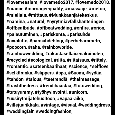
#lovemeasiam
,
#lovemedo2017
,
#lovemedo2018
,
#manor
,
#marriageequality
,
#massage
,
#metoo
,
#mieliala
,
#mittaus
,
#Munkkaanjätekeskus
,
#namina
,
#natural
,
#nyrytmiavfallshanteringen
,
#offbeatbride
,
#offbeatwedding
,
#onfire
,
#orion
,
#palautuminen
,
#pariskunta
,
#parisuhde
#avioliitto
,
#parisuhdeblogi
,
#perhebarometri
,
#popcorn
,
#raha
,
#rainbowbride
,
#rainbowwedding
,
#rakastasellaisenakuinolen
,
#recycled #ecological
,
#riita
,
#riitaisuus
,
#riitely
,
#romantic
,
#sateenkaarihäät
,
#science
,
#selflove
,
#selkäranka
,
#slippers
,
#spa
,
#Suomi
,
#sydän
,
#tahdon
,
#talous
,
#teetrendiä
,
#thaimassage
,
#trashthedress
,
#trendihaastaa
,
#tutuwedding
,
#tutuyummy
,
#työhyvinvointi
,
#unicorn
,
#uusirytmijätehuoltoon
,
#vapaa-aika
,
#villejuurikkala
,
#vintage
,
#visual
,
#weddingdress
,
#weddingfair
,
#weddingfashion
,