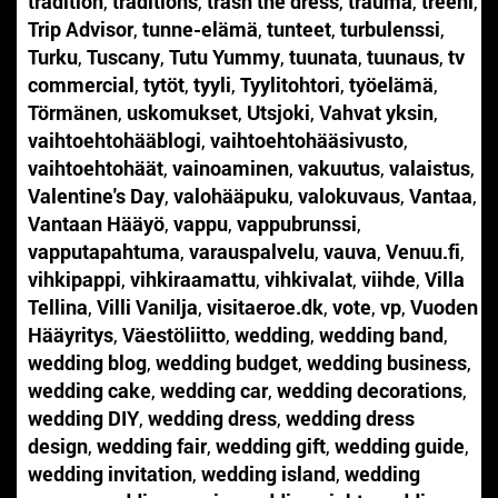
tradition
,
traditions
,
trash the dress
,
trauma
,
treeni
,
Trip Advisor
,
tunne-elämä
,
tunteet
,
turbulenssi
,
Turku
,
Tuscany
,
Tutu Yummy
,
tuunata
,
tuunaus
,
tv
commercial
,
tytöt
,
tyyli
,
Tyylitohtori
,
työelämä
,
Törmänen
,
uskomukset
,
Utsjoki
,
Vahvat yksin
,
vaihtoehtohääblogi
,
vaihtoehtohääsivusto
,
vaihtoehtohäät
,
vainoaminen
,
vakuutus
,
valaistus
,
Valentine's Day
,
valohääpuku
,
valokuvaus
,
Vantaa
,
Vantaan Hääyö
,
vappu
,
vappubrunssi
,
vapputapahtuma
,
varauspalvelu
,
vauva
,
Venuu.fi
,
vihkipappi
,
vihkiraamattu
,
vihkivalat
,
viihde
,
Villa
Tellina
,
Villi Vanilja
,
visitaeroe.dk
,
vote
,
vp
,
Vuoden
Hääyritys
,
Väestöliitto
,
wedding
,
wedding band
,
wedding blog
,
wedding budget
,
wedding business
,
wedding cake
,
wedding car
,
wedding decorations
,
wedding DIY
,
wedding dress
,
wedding dress
design
,
wedding fair
,
wedding gift
,
wedding guide
,
wedding invitation
,
wedding island
,
wedding