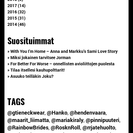
2017 (14)
2016 (32)
2015 (31)
2014 (46)
Suosituimmat
» With You I’m Home – Anna and Markku’s Sami Love Story
» Miksi jokainen tarvitsee Jorman
» For Better For Worse – onnellisten avioliittojen puolesta
» Tilaa itsellesi kauhupolttarit!
» Asuuko teilläkin Joku?
TAGS
@gtieneckwear
,
@Hanko
,
@hendenvaara
,
@maarit_liimatta
,
@mariakiraly
,
@pinnipuuteri
,
@RainbowBrides
,
@RosknRoll
,
@rrjatehuolto
,