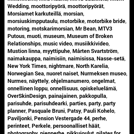
Wedding
,
moottoripyörä
,
moottoripyörät
,
Morsiamet karkuteillä
,
morsian
,
morsiuskimpputaulu
,
motorbike
,
motorbike bride
,
motoring
,
motskarimorsian
,
Mr Bean
,
MTV3
Putous
,
muoti
,
museum
,
Museum of Broken
Relationships
,
music video
,
musiikkivideo
,
Mustion linna
,
myyttipuhe
,
Mårten Svartström
,
naimakauppa
,
naimisiin
,
naimisissa
,
Nasse-setä
,
New York Times
,
nightmare
,
North Karelia
,
Norwegian Sea
,
nuoret naiset
,
Nurmeksen museo
,
Nurmes
,
näyttely
,
ohjelmanumero
,
ongelmat
,
onnellinen loppu
,
onnellisuus
,
opiskeluelämä
,
OverSkinDesign
,
painajainen
,
pakkopulla
,
parisuhde
,
parisuhdearki
,
parties
,
party
,
party
planner
,
Pasquale Bruni
,
Patsy
,
Pauli Kohelo
,
Paviljonki
,
Pension Vestergade 44
,
perhe
,
perinteet
,
Perkele
,
persoonalliset häät
,
photography
,
pienperhe
,
pikkujoulut
,
pilates for