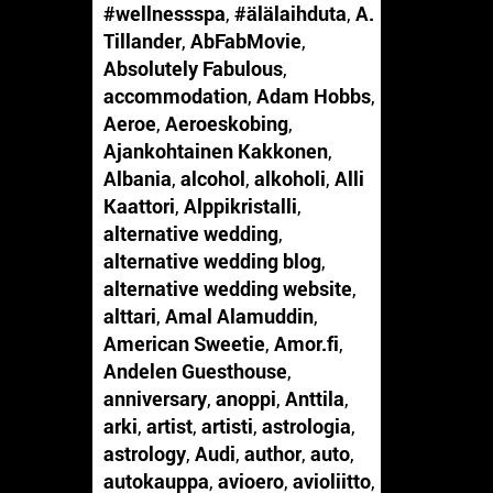
#wellnessspa
,
#älälaihduta
,
A.
Tillander
,
AbFabMovie
,
Absolutely Fabulous
,
accommodation
,
Adam Hobbs
,
Aeroe
,
Aeroeskobing
,
Ajankohtainen Kakkonen
,
Albania
,
alcohol
,
alkoholi
,
Alli
Kaattori
,
Alppikristalli
,
alternative wedding
,
alternative wedding blog
,
alternative wedding website
,
alttari
,
Amal Alamuddin
,
American Sweetie
,
Amor.fi
,
Andelen Guesthouse
,
anniversary
,
anoppi
,
Anttila
,
arki
,
artist
,
artisti
,
astrologia
,
astrology
,
Audi
,
author
,
auto
,
autokauppa
,
avioero
,
avioliitto
,