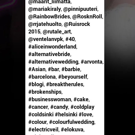
@maarit_liimatta
,
@mariakiraly
,
@pinnipuuteri
,
@RainbowBrides
,
@RosknRoll
,
@rrjatehuolto
,
@Ruisrock
2015
,
@rutale_art
,
@ventelanvpk
,
#40
,
#aliceinwonderland
,
#alternativebride
,
#alternativewedding
,
#arvonta
,
#Asian
,
#bar
,
#barbie
,
#barcelona
,
#beyourself
,
#blogi
,
#breaktherules
,
#brokenships
,
#businesswoman
,
#cake
,
#cancer
,
#candy
,
#coldplay
#coldsinki #helsinki #love
,
#colour
,
#colourfulwedding
,
#electricveil
,
#elokuva
,