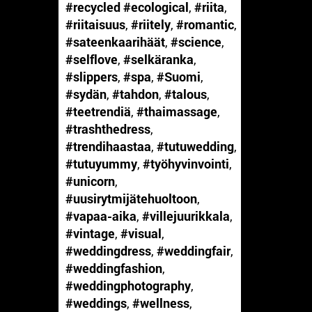
#recycled #ecological
,
#riita
,
#riitaisuus
,
#riitely
,
#romantic
,
#sateenkaarihäät
,
#science
,
#selflove
,
#selkäranka
,
#slippers
,
#spa
,
#Suomi
,
#sydän
,
#tahdon
,
#talous
,
#teetrendiä
,
#thaimassage
,
#trashthedress
,
#trendihaastaa
,
#tutuwedding
,
#tutuyummy
,
#työhyvinvointi
,
#unicorn
,
#uusirytmijätehuoltoon
,
#vapaa-aika
,
#villejuurikkala
,
#vintage
,
#visual
,
#weddingdress
,
#weddingfair
,
#weddingfashion
,
#weddingphotography
,
#weddings
,
#wellness
,