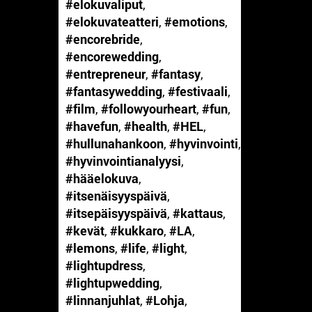
#elokuvaliput
,
#elokuvateatteri
,
#emotions
,
#encorebride
,
#encorewedding
,
#entrepreneur
,
#fantasy
,
#fantasywedding
,
#festivaali
,
#film
,
#followyourheart
,
#fun
,
#havefun
,
#health
,
#HEL
,
#hullunahankoon
,
#hyvinvointi
,
#hyvinvointianalyysi
,
#hääelokuva
,
#itsenäisyyspäivä
,
#itsepäisyyspäivä
,
#kattaus
,
#kevät
,
#kukkaro
,
#LA
,
#lemons
,
#life
,
#light
,
#lightupdress
,
#lightupwedding
,
#linnanjuhlat
,
#Lohja
,