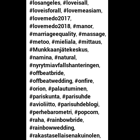
#losangeles
,
#loveisall
,
#loveisforall
,
#lovemeasiam
,
#lovemedo2017
,
#lovemedo2018
,
#manor
,
#marriageequality
,
#massage
,
#metoo
,
#mieliala
,
#mittaus
,
#Munkkaanjätekeskus
,
#namina
,
#natural
,
#nyrytmiavfallshanteringen
,
#offbeatbride
,
#offbeatwedding
,
#onfire
,
#orion
,
#palautuminen
,
#pariskunta
,
#parisuhde
#avioliitto
,
#parisuhdeblogi
,
#perhebarometri
,
#popcorn
,
#raha
,
#rainbowbride
,
#rainbowwedding
,
#rakastasellaisenakuinolen
,