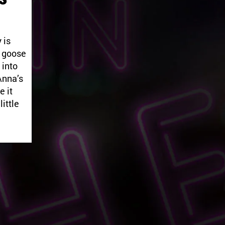
 is
e goose
 into
Anna’s
e it
little