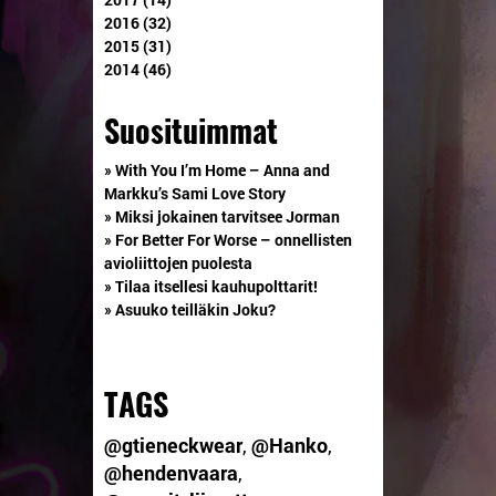
2016 (32)
2015 (31)
2014 (46)
Suosituimmat
» With You I’m Home – Anna and
Markku’s Sami Love Story
» Miksi jokainen tarvitsee Jorman
» For Better For Worse – onnellisten
avioliittojen puolesta
» Tilaa itsellesi kauhupolttarit!
» Asuuko teilläkin Joku?
TAGS
@gtieneckwear
,
@Hanko
,
@hendenvaara
,