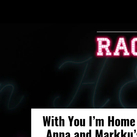
With You I’m Home
Anna and Markku’