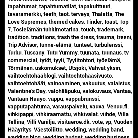
tapahtumat
,
tapahtumatilat
,
tapakulttuuri
,
tavaramerkki
,
teeth
,
teot
,
terveys
,
Thalatta
,
The
Love Supremes
,
themed cakes
,
Tinder
,
toast
,
Top
7
,
Tosielämän tuhkimotarina
,
touch
,
trademark
,
tradition
,
traditions
,
trash the dress
,
trauma
,
treeni
,
Trip Advisor
,
tunne-elämä
,
tunteet
,
turbulenssi
,
Turku
,
Tuscany
,
Tutu Yummy
,
tuunata
,
tuunaus
,
tv
commercial
,
tytöt
,
tyyli
,
Tyylitohtori
,
työelämä
,
Törmänen
,
uskomukset
,
Utsjoki
,
Vahvat yksin
,
vaihtoehtohääblogi
,
vaihtoehtohääsivusto
,
vaihtoehtohäät
,
vainoaminen
,
vakuutus
,
valaistus
,
Valentine's Day
,
valohääpuku
,
valokuvaus
,
Vantaa
,
Vantaan Hääyö
,
vappu
,
vappubrunssi
,
vapputapahtuma
,
varauspalvelu
,
vauva
,
Venuu.fi
,
vihkipappi
,
vihkiraamattu
,
vihkivalat
,
viihde
,
Villa
Tellina
,
Villi Vanilja
,
visitaeroe.dk
,
vote
,
vp
,
Vuoden
Hääyritys
,
Väestöliitto
,
wedding
,
wedding band
,
wedding blog
,
wedding budget
,
wedding business
,