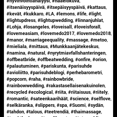
#hyvinvointianalyysi
,
#hääelokuva
,
#itsenäisyyspäivä
,
#itsepäisyyspäivä
,
#kattaus
,
#kevät
,
#kukkaro
,
#LA
,
#lemons
,
#life
,
#light
,
#lightupdress
,
#lightupwedding
,
#linnanjuhlat
,
#Lohja
,
#losangeles
,
#loveisall
,
#loveisforall
,
#lovemeasiam
,
#lovemedo2017
,
#lovemedo2018
,
#manor
,
#marriageequality
,
#massage
,
#metoo
,
#mieliala
,
#mittaus
,
#Munkkaanjätekeskus
,
#namina
,
#natural
,
#nyrytmiavfallshanteringen
,
#offbeatbride
,
#offbeatwedding
,
#onfire
,
#orion
,
#palautuminen
,
#pariskunta
,
#parisuhde
#avioliitto
,
#parisuhdeblogi
,
#perhebarometri
,
#popcorn
,
#raha
,
#rainbowbride
,
#rainbowwedding
,
#rakastasellaisenakuinolen
,
#recycled #ecological
,
#riita
,
#riitaisuus
,
#riitely
,
#romantic
,
#sateenkaarihäät
,
#science
,
#selflove
,
#selkäranka
,
#slippers
,
#spa
,
#Suomi
,
#sydän
,
#tahdon
,
#talous
,
#teetrendiä
,
#thaimassage
,