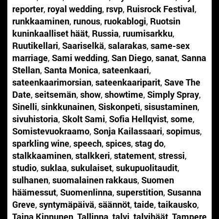
reporter
,
royal wedding
,
rsvp
,
Ruisrock Festival
,
runkkaaminen
,
runous
,
ruokablogi
,
Ruotsin
kuninkaalliset häät
,
Russia
,
ruumisarkku
,
Ruutikellari
,
Saariselkä
,
salarakas
,
same-sex
marriage
,
Sami wedding
,
San Diego
,
sanat
,
Sanna
Stellan
,
Santa Monica
,
sateenkaari
,
sateenkaarimorsian
,
sateenkaariparit
,
Save The
Date
,
seitsemän
,
show
,
showtime
,
Simply Spray
,
Sinelli
,
sinkkunainen
,
Siskonpeti
,
sisustaminen
,
sivuhistoria
,
Skolt Sami
,
Sofia Hellqvist
,
some
,
Somistevuokraamo
,
Sonja Kailassaari
,
sopimus
,
sparkling wine
,
speech
,
spices
,
stag do
,
stalkkaaminen
,
stalkkeri
,
statement
,
stressi
,
studio
,
suklaa
,
sukulaiset
,
sukupuolitaudit
,
sulhanen
,
suomalainen rakkaus
,
Suomen
häämessut
,
Suomenlinna
,
superstition
,
Susanna
Greve
,
syntymäpäivä
,
säännöt
,
taide
,
taikausko
,
Taina Kinnunen
,
Tallinna
,
talvi
,
talvihäät
,
Tampere
,