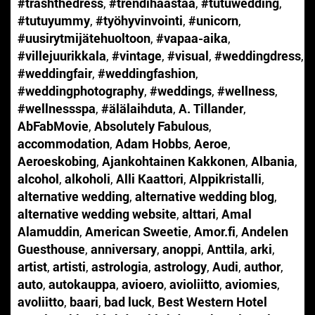
#trashthedress
,
#trendihaastaa
,
#tutuwedding
,
#tutuyummy
,
#työhyvinvointi
,
#unicorn
,
#uusirytmijätehuoltoon
,
#vapaa-aika
,
#villejuurikkala
,
#vintage
,
#visual
,
#weddingdress
,
#weddingfair
,
#weddingfashion
,
#weddingphotography
,
#weddings
,
#wellness
,
#wellnessspa
,
#älälaihduta
,
A. Tillander
,
AbFabMovie
,
Absolutely Fabulous
,
accommodation
,
Adam Hobbs
,
Aeroe
,
Aeroeskobing
,
Ajankohtainen Kakkonen
,
Albania
,
alcohol
,
alkoholi
,
Alli Kaattori
,
Alppikristalli
,
alternative wedding
,
alternative wedding blog
,
alternative wedding website
,
alttari
,
Amal
Alamuddin
,
American Sweetie
,
Amor.fi
,
Andelen
Guesthouse
,
anniversary
,
anoppi
,
Anttila
,
arki
,
artist
,
artisti
,
astrologia
,
astrology
,
Audi
,
author
,
auto
,
autokauppa
,
avioero
,
avioliitto
,
aviomies
,
avoliitto
,
baari
,
bad luck
,
Best Western Hotel