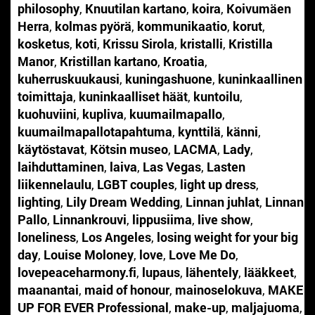
philosophy
,
Knuutilan kartano
,
koira
,
Koivumäen
Herra
,
kolmas pyörä
,
kommunikaatio
,
korut
,
kosketus
,
koti
,
Krissu Sirola
,
kristalli
,
Kristilla
Manor
,
Kristillan kartano
,
Kroatia
,
kuherruskuukausi
,
kuningashuone
,
kuninkaallinen
toimittaja
,
kuninkaalliset häät
,
kuntoilu
,
kuohuviini
,
kupliva
,
kuumailmapallo
,
kuumailmapallotapahtuma
,
kynttilä
,
känni
,
käytöstavat
,
Kötsin museo
,
LACMA
,
Lady
,
laihduttaminen
,
laiva
,
Las Vegas
,
Lasten
liikennelaulu
,
LGBT couples
,
light up dress
,
lighting
,
Lily Dream Wedding
,
Linnan juhlat
,
Linnan
Pallo
,
Linnankrouvi
,
lippusiima
,
live show
,
loneliness
,
Los Angeles
,
losing weight for your big
day
,
Louise Moloney
,
love
,
Love Me Do
,
lovepeaceharmony.fi
,
lupaus
,
lähentely
,
lääkkeet
,
maanantai
,
maid of honour
,
mainoselokuva
,
MAKE
UP FOR EVER Professional
,
make-up
,
maljajuoma
,