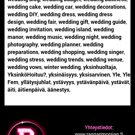
wedding cake
,
wedding car
,
wedding decorations
,
wedding DIY
,
wedding dress
,
wedding dress
design
,
wedding fair
,
wedding gift
,
wedding guide
,
wedding invitation
,
wedding island
,
wedding
manor
,
wedding music
,
wedding night
,
wedding
photography
,
wedding planner
,
wedding
preparations
,
wedding shopping
,
wedding singer
,
wedding stress
,
wedding trends
,
wedding venue
,
wedding vows
,
winter wedding
,
yksinhuoltaja
,
YksinköHoituu?
,
yksinäisyys
,
yksisarvinen
,
Yle
,
Yle
Fem
,
yllätysjuhlat
,
ystävyys
,
ystävänpäivä
,
ystävät
,
äiti
,
äitienpäivä
,
äänestys
,
Yhteystiedot:
www.raggarimorsian.fi