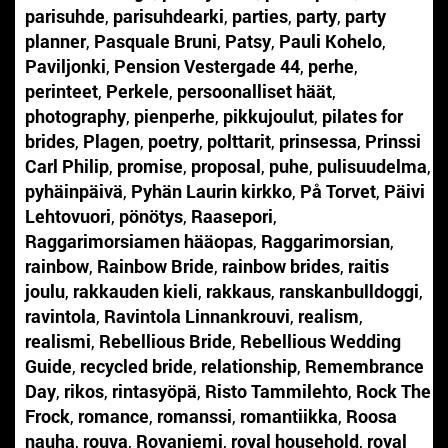
parisuhde
,
parisuhdearki
,
parties
,
party
,
party
planner
,
Pasquale Bruni
,
Patsy
,
Pauli Kohelo
,
Paviljonki
,
Pension Vestergade 44
,
perhe
,
perinteet
,
Perkele
,
persoonalliset häät
,
photography
,
pienperhe
,
pikkujoulut
,
pilates for
brides
,
Plagen
,
poetry
,
polttarit
,
prinsessa
,
Prinssi
Carl Philip
,
promise
,
proposal
,
puhe
,
pulisuudelma
,
pyhäinpäivä
,
Pyhän Laurin kirkko
,
På Torvet
,
Päivi
Lehtovuori
,
pönötys
,
Raasepori
,
Raggarimorsiamen hääopas
,
Raggarimorsian
,
rainbow
,
Rainbow Bride
,
rainbow brides
,
raitis
joulu
,
rakkauden kieli
,
rakkaus
,
ranskanbulldoggi
,
ravintola
,
Ravintola Linnankrouvi
,
realism
,
realismi
,
Rebellious Bride
,
Rebellious Wedding
Guide
,
recycled bride
,
relationship
,
Remembrance
Day
,
rikos
,
rintasyöpä
,
Risto Tammilehto
,
Rock The
Frock
,
romance
,
romanssi
,
romantiikka
,
Roosa
nauha
,
rouva
,
Rovaniemi
,
royal household
,
royal