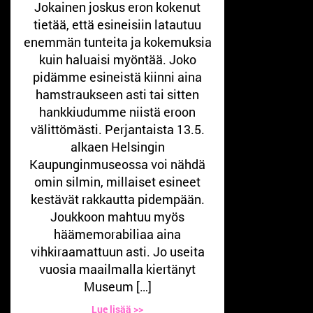
Jokainen joskus eron kokenut
tietää, että esineisiin latautuu
enemmän tunteita ja kokemuksia
kuin haluaisi myöntää. Joko
pidämme esineistä kiinni aina
hamstraukseen asti tai sitten
hankkiudumme niistä eroon
välittömästi. Perjantaista 13.5.
alkaen Helsingin
Kaupunginmuseossa voi nähdä
omin silmin, millaiset esineet
kestävät rakkautta pidempään.
Joukkoon mahtuu myös
häämemorabiliaa aina
vihkiraamattuun asti. Jo useita
vuosia maailmalla kiertänyt
Museum […]
Lue lisää >>