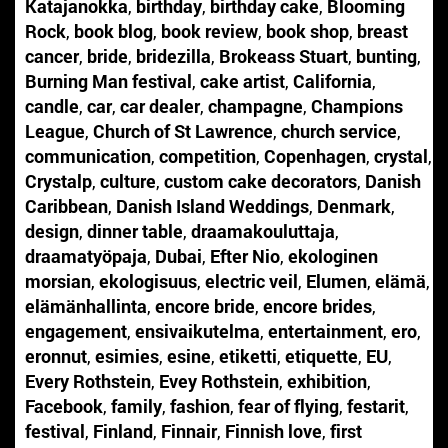
Katajanokka
,
birthday
,
birthday cake
,
Blooming
Rock
,
book blog
,
book review
,
book shop
,
breast
cancer
,
bride
,
bridezilla
,
Brokeass Stuart
,
bunting
,
Burning Man festival
,
cake artist
,
California
,
candle
,
car
,
car dealer
,
champagne
,
Champions
League
,
Church of St Lawrence
,
church service
,
communication
,
competition
,
Copenhagen
,
crystal
,
Crystalp
,
culture
,
custom cake decorators
,
Danish
Caribbean
,
Danish Island Weddings
,
Denmark
,
design
,
dinner table
,
draamakouluttaja
,
draamatyöpaja
,
Dubai
,
Efter Nio
,
ekologinen
morsian
,
ekologisuus
,
electric veil
,
Elumen
,
elämä
,
elämänhallinta
,
encore bride
,
encore brides
,
engagement
,
ensivaikutelma
,
entertainment
,
ero
,
eronnut
,
esimies
,
esine
,
etiketti
,
etiquette
,
EU
,
Every Rothstein
,
Evey Rothstein
,
exhibition
,
Facebook
,
family
,
fashion
,
fear of flying
,
festarit
,
festival
,
Finland
,
Finnair
,
Finnish love
,
first