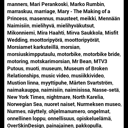
manners
,
Mari Perankoski
,
Marko Rumbin
,
marraskuu
,
marriage
,
Mary - The Making of a
Princess
,
masennus
,
mausteet
,
meikki
,
Mennään
Naimisiin
,
mielihyvä
,
mielihyväkutsut
,
Mikonniemi
,
Mira Haahti
,
Mirva Saukkola
,
Misfit
Wedding
,
moottoripyörä
,
moottoripyörät
,
Morsiamet karkuteillä
,
morsian
,
morsiuskimpputaulu
,
motorbike
,
motorbike bride
,
motoring
,
motskarimorsian
,
Mr Bean
,
MTV3
Putous
,
muoti
,
museum
,
Museum of Broken
Relationships
,
music video
,
musiikkivideo
,
Mustion linna
,
myyttipuhe
,
Mårten Svartström
,
naimakauppa
,
naimisiin
,
naimisissa
,
Nasse-setä
,
New York Times
,
nightmare
,
North Karelia
,
Norwegian Sea
,
nuoret naiset
,
Nurmeksen museo
,
Nurmes
,
näyttely
,
ohjelmanumero
,
ongelmat
,
onnellinen loppu
,
onnellisuus
,
opiskeluelämä
,
OverSkinDesign
,
painajainen
,
pakkopulla
,