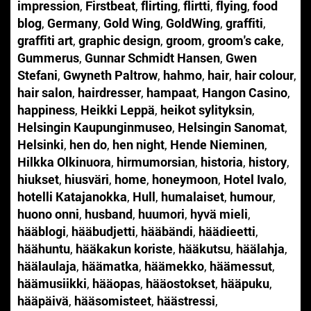
impression
,
Firstbeat
,
flirting
,
flirtti
,
flying
,
food
blog
,
Germany
,
Gold Wing
,
GoldWing
,
graffiti
,
graffiti art
,
graphic design
,
groom
,
groom's cake
,
Gummerus
,
Gunnar Schmidt Hansen
,
Gwen
Stefani
,
Gwyneth Paltrow
,
hahmo
,
hair
,
hair colour
,
hair salon
,
hairdresser
,
hampaat
,
Hangon Casino
,
happiness
,
Heikki Leppä
,
heikot sylityksin
,
Helsingin Kaupunginmuseo
,
Helsingin Sanomat
,
Helsinki
,
hen do
,
hen night
,
Hende Nieminen
,
Hilkka Olkinuora
,
hirmumorsian
,
historia
,
history
,
hiukset
,
hiusväri
,
home
,
honeymoon
,
Hotel Ivalo
,
hotelli Katajanokka
,
Hull
,
humalaiset
,
humour
,
huono onni
,
husband
,
huumori
,
hyvä mieli
,
hääblogi
,
hääbudjetti
,
hääbändi
,
häädieetti
,
häähuntu
,
hääkakun koriste
,
hääkutsu
,
häälahja
,
häälaulaja
,
häämatka
,
häämekko
,
häämessut
,
häämusiikki
,
hääopas
,
hääostokset
,
hääpuku
,
hääpäivä
,
hääsomisteet
,
häästressi
,