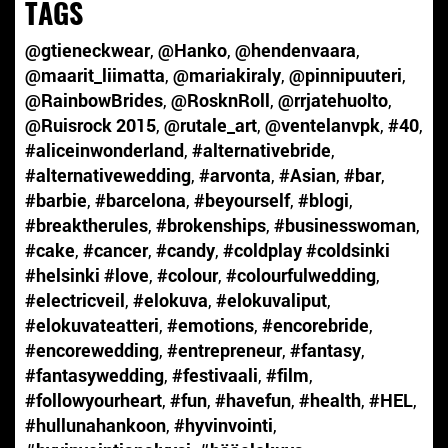
TAGS
@gtieneckwear
,
@Hanko
,
@hendenvaara
,
@maarit_liimatta
,
@mariakiraly
,
@pinnipuuteri
,
@RainbowBrides
,
@RosknRoll
,
@rrjatehuolto
,
@Ruisrock 2015
,
@rutale_art
,
@ventelanvpk
,
#40
,
#aliceinwonderland
,
#alternativebride
,
#alternativewedding
,
#arvonta
,
#Asian
,
#bar
,
#barbie
,
#barcelona
,
#beyourself
,
#blogi
,
#breaktherules
,
#brokenships
,
#businesswoman
,
#cake
,
#cancer
,
#candy
,
#coldplay #coldsinki
#helsinki #love
,
#colour
,
#colourfulwedding
,
#electricveil
,
#elokuva
,
#elokuvaliput
,
#elokuvateatteri
,
#emotions
,
#encorebride
,
#encorewedding
,
#entrepreneur
,
#fantasy
,
#fantasywedding
,
#festivaali
,
#film
,
#followyourheart
,
#fun
,
#havefun
,
#health
,
#HEL
,
#hullunahankoon
,
#hyvinvointi
,