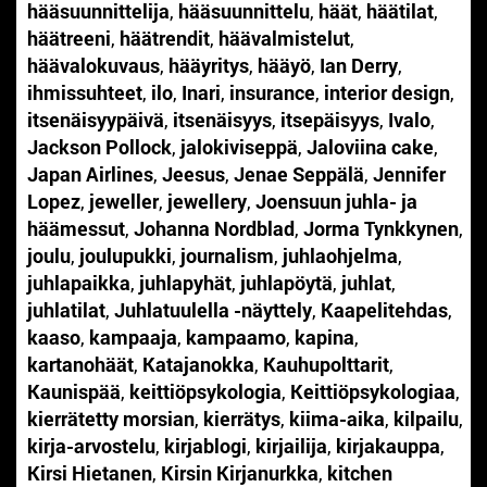
hääsuunnittelija
,
hääsuunnittelu
,
häät
,
häätilat
,
häätreeni
,
häätrendit
,
häävalmistelut
,
häävalokuvaus
,
hääyritys
,
hääyö
,
Ian Derry
,
ihmissuhteet
,
ilo
,
Inari
,
insurance
,
interior design
,
itsenäisyypäivä
,
itsenäisyys
,
itsepäisyys
,
Ivalo
,
Jackson Pollock
,
jalokiviseppä
,
Jaloviina cake
,
Japan Airlines
,
Jeesus
,
Jenae Seppälä
,
Jennifer
Lopez
,
jeweller
,
jewellery
,
Joensuun juhla- ja
häämessut
,
Johanna Nordblad
,
Jorma Tynkkynen
,
joulu
,
joulupukki
,
journalism
,
juhlaohjelma
,
juhlapaikka
,
juhlapyhät
,
juhlapöytä
,
juhlat
,
juhlatilat
,
Juhlatuulella -näyttely
,
Kaapelitehdas
,
kaaso
,
kampaaja
,
kampaamo
,
kapina
,
kartanohäät
,
Katajanokka
,
Kauhupolttarit
,
Kaunispää
,
keittiöpsykologia
,
Keittiöpsykologiaa
,
kierrätetty morsian
,
kierrätys
,
kiima-aika
,
kilpailu
,
kirja-arvostelu
,
kirjablogi
,
kirjailija
,
kirjakauppa
,
Kirsi Hietanen
,
Kirsin Kirjanurkka
,
kitchen