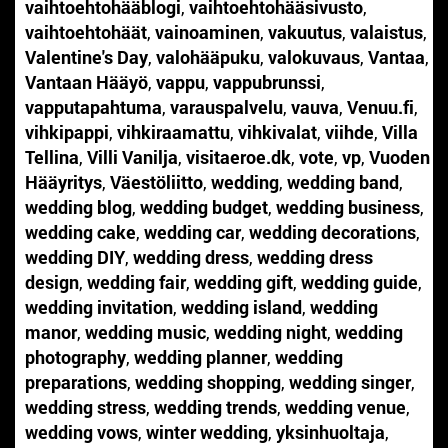
vaihtoehtohääblogi
,
vaihtoehtohääsivusto
,
vaihtoehtohäät
,
vainoaminen
,
vakuutus
,
valaistus
,
Valentine's Day
,
valohääpuku
,
valokuvaus
,
Vantaa
,
Vantaan Hääyö
,
vappu
,
vappubrunssi
,
vapputapahtuma
,
varauspalvelu
,
vauva
,
Venuu.fi
,
vihkipappi
,
vihkiraamattu
,
vihkivalat
,
viihde
,
Villa
Tellina
,
Villi Vanilja
,
visitaeroe.dk
,
vote
,
vp
,
Vuoden
Hääyritys
,
Väestöliitto
,
wedding
,
wedding band
,
wedding blog
,
wedding budget
,
wedding business
,
wedding cake
,
wedding car
,
wedding decorations
,
wedding DIY
,
wedding dress
,
wedding dress
design
,
wedding fair
,
wedding gift
,
wedding guide
,
wedding invitation
,
wedding island
,
wedding
manor
,
wedding music
,
wedding night
,
wedding
photography
,
wedding planner
,
wedding
preparations
,
wedding shopping
,
wedding singer
,
wedding stress
,
wedding trends
,
wedding venue
,
wedding vows
,
winter wedding
,
yksinhuoltaja
,