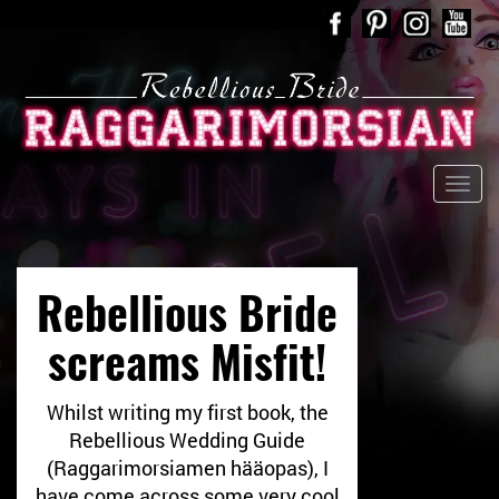
Rebellious Bride
screams Misfit!
Whilst writing my first book, the
Rebellious Wedding Guide
(Raggarimorsiamen hääopas), I
have come across some very cool