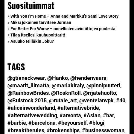
Suosituimmat
» With You I’m Home – Anna and Markku’s Sami Love Story
» Miksi jokainen tarvitsee Jorman
» For Better For Worse – onnellisten avioliittojen puolesta
» Tilaa itsellesi kauhupolttarit!
» Asuuko teilläkin Joku?
TAGS
@gtieneckwear
,
@Hanko
,
@hendenvaara
,
@maarit_liimatta
,
@mariakiraly
,
@pinnipuuteri
,
@RainbowBrides
,
@RosknRoll
,
@rrjatehuolto
,
@Ruisrock 2015
,
@rutale_art
,
@ventelanvpk
,
#40
,
#aliceinwonderland
,
#alternativebride
,
#alternativewedding
,
#arvonta
,
#Asian
,
#bar
,
#barbie
,
#barcelona
,
#beyourself
,
#blogi
,
#breaktherules
,
#brokenships
,
#businesswoman
,