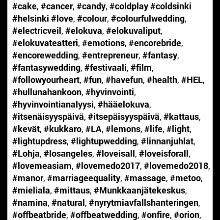
#cake
,
#cancer
,
#candy
,
#coldplay #coldsinki
#helsinki #love
,
#colour
,
#colourfulwedding
,
#electricveil
,
#elokuva
,
#elokuvaliput
,
#elokuvateatteri
,
#emotions
,
#encorebride
,
#encorewedding
,
#entrepreneur
,
#fantasy
,
#fantasywedding
,
#festivaali
,
#film
,
#followyourheart
,
#fun
,
#havefun
,
#health
,
#HEL
,
#hullunahankoon
,
#hyvinvointi
,
#hyvinvointianalyysi
,
#hääelokuva
,
#itsenäisyyspäivä
,
#itsepäisyyspäivä
,
#kattaus
,
#kevät
,
#kukkaro
,
#LA
,
#lemons
,
#life
,
#light
,
#lightupdress
,
#lightupwedding
,
#linnanjuhlat
,
#Lohja
,
#losangeles
,
#loveisall
,
#loveisforall
,
#lovemeasiam
,
#lovemedo2017
,
#lovemedo2018
,
#manor
,
#marriageequality
,
#massage
,
#metoo
,
#mieliala
,
#mittaus
,
#Munkkaanjätekeskus
,
#namina
,
#natural
,
#nyrytmiavfallshanteringen
,
#offbeatbride
,
#offbeatwedding
,
#onfire
,
#orion
,