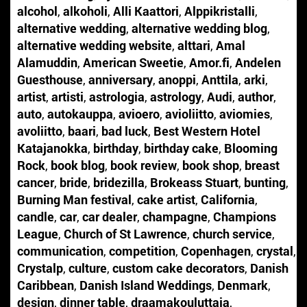
alcohol
,
alkoholi
,
Alli Kaattori
,
Alppikristalli
,
alternative wedding
,
alternative wedding blog
,
alternative wedding website
,
alttari
,
Amal
Alamuddin
,
American Sweetie
,
Amor.fi
,
Andelen
Guesthouse
,
anniversary
,
anoppi
,
Anttila
,
arki
,
artist
,
artisti
,
astrologia
,
astrology
,
Audi
,
author
,
auto
,
autokauppa
,
avioero
,
avioliitto
,
aviomies
,
avoliitto
,
baari
,
bad luck
,
Best Western Hotel
Katajanokka
,
birthday
,
birthday cake
,
Blooming
Rock
,
book blog
,
book review
,
book shop
,
breast
cancer
,
bride
,
bridezilla
,
Brokeass Stuart
,
bunting
,
Burning Man festival
,
cake artist
,
California
,
candle
,
car
,
car dealer
,
champagne
,
Champions
League
,
Church of St Lawrence
,
church service
,
communication
,
competition
,
Copenhagen
,
crystal
,
Crystalp
,
culture
,
custom cake decorators
,
Danish
Caribbean
,
Danish Island Weddings
,
Denmark
,
design
,
dinner table
,
draamakouluttaja
,