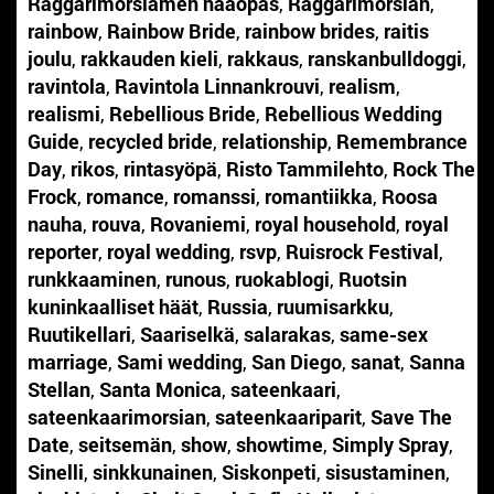
Raggarimorsiamen hääopas
,
Raggarimorsian
,
rainbow
,
Rainbow Bride
,
rainbow brides
,
raitis
joulu
,
rakkauden kieli
,
rakkaus
,
ranskanbulldoggi
,
ravintola
,
Ravintola Linnankrouvi
,
realism
,
realismi
,
Rebellious Bride
,
Rebellious Wedding
Guide
,
recycled bride
,
relationship
,
Remembrance
Day
,
rikos
,
rintasyöpä
,
Risto Tammilehto
,
Rock The
Frock
,
romance
,
romanssi
,
romantiikka
,
Roosa
nauha
,
rouva
,
Rovaniemi
,
royal household
,
royal
reporter
,
royal wedding
,
rsvp
,
Ruisrock Festival
,
runkkaaminen
,
runous
,
ruokablogi
,
Ruotsin
kuninkaalliset häät
,
Russia
,
ruumisarkku
,
Ruutikellari
,
Saariselkä
,
salarakas
,
same-sex
marriage
,
Sami wedding
,
San Diego
,
sanat
,
Sanna
Stellan
,
Santa Monica
,
sateenkaari
,
sateenkaarimorsian
,
sateenkaariparit
,
Save The
Date
,
seitsemän
,
show
,
showtime
,
Simply Spray
,
Sinelli
,
sinkkunainen
,
Siskonpeti
,
sisustaminen
,