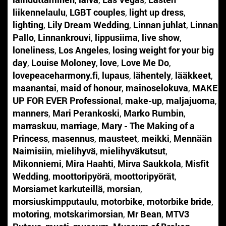
liikennelaulu
,
LGBT couples
,
light up dress
,
lighting
,
Lily Dream Wedding
,
Linnan juhlat
,
Linnan
Pallo
,
Linnankrouvi
,
lippusiima
,
live show
,
loneliness
,
Los Angeles
,
losing weight for your big
day
,
Louise Moloney
,
love
,
Love Me Do
,
lovepeaceharmony.fi
,
lupaus
,
lähentely
,
lääkkeet
,
maanantai
,
maid of honour
,
mainoselokuva
,
MAKE
UP FOR EVER Professional
,
make-up
,
maljajuoma
,
manners
,
Mari Perankoski
,
Marko Rumbin
,
marraskuu
,
marriage
,
Mary - The Making of a
Princess
,
masennus
,
mausteet
,
meikki
,
Mennään
Naimisiin
,
mielihyvä
,
mielihyväkutsut
,
Mikonniemi
,
Mira Haahti
,
Mirva Saukkola
,
Misfit
Wedding
,
moottoripyörä
,
moottoripyörät
,
Morsiamet karkuteillä
,
morsian
,
morsiuskimpputaulu
,
motorbike
,
motorbike bride
,
motoring
,
motskarimorsian
,
Mr Bean
,
MTV3