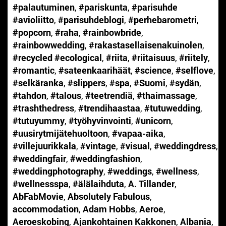
#palautuminen
,
#pariskunta
,
#parisuhde
#avioliitto
,
#parisuhdeblogi
,
#perhebarometri
,
#popcorn
,
#raha
,
#rainbowbride
,
#rainbowwedding
,
#rakastasellaisenakuinolen
,
#recycled #ecological
,
#riita
,
#riitaisuus
,
#riitely
,
#romantic
,
#sateenkaarihäät
,
#science
,
#selflove
,
#selkäranka
,
#slippers
,
#spa
,
#Suomi
,
#sydän
,
#tahdon
,
#talous
,
#teetrendiä
,
#thaimassage
,
#trashthedress
,
#trendihaastaa
,
#tutuwedding
,
#tutuyummy
,
#työhyvinvointi
,
#unicorn
,
#uusirytmijätehuoltoon
,
#vapaa-aika
,
#villejuurikkala
,
#vintage
,
#visual
,
#weddingdress
,
#weddingfair
,
#weddingfashion
,
#weddingphotography
,
#weddings
,
#wellness
,
#wellnessspa
,
#älälaihduta
,
A. Tillander
,
AbFabMovie
,
Absolutely Fabulous
,
accommodation
,
Adam Hobbs
,
Aeroe
,
Aeroeskobing
,
Ajankohtainen Kakkonen
,
Albania
,