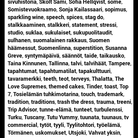
sivuhistoria
,
Skolt Sami
,
Sofia Hellqvist
,
some
,
Somistevuokraamo
,
Sonja Kailassaari
,
sopimus
,
sparkling wine
,
speech
,
spices
,
stag do
,
stalkkaaminen
,
stalkkeri
,
statement
,
stressi
,
studio
,
suklaa
,
sukulaiset
,
sukupuolitaudit
,
sulhanen
,
suomalainen rakkaus
,
Suomen
häämessut
,
Suomenlinna
,
superstition
,
Susanna
Greve
,
syntymäpäivä
,
säännöt
,
taide
,
taikausko
,
Taina Kinnunen
,
Tallinna
,
talvi
,
talvihäät
,
Tampere
,
tapahtumat
,
tapahtumatilat
,
tapakulttuuri
,
tavaramerkki
,
teeth
,
teot
,
terveys
,
Thalatta
,
The
Love Supremes
,
themed cakes
,
Tinder
,
toast
,
Top
7
,
Tosielämän tuhkimotarina
,
touch
,
trademark
,
tradition
,
traditions
,
trash the dress
,
trauma
,
treeni
,
Trip Advisor
,
tunne-elämä
,
tunteet
,
turbulenssi
,
Turku
,
Tuscany
,
Tutu Yummy
,
tuunata
,
tuunaus
,
tv
commercial
,
tytöt
,
tyyli
,
Tyylitohtori
,
työelämä
,
Törmänen
,
uskomukset
,
Utsjoki
,
Vahvat yksin
,