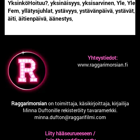
YksinköHoituu?
,
yksinäisyys
,
yksisarvinen
,
Yle
,
Yle
Fem
,
yllätysjuhlat
,
ystävyys
,
ystävänpäivä
,
ystävät
,
äiti
,
äitienpäivä
,
äänestys
,
Yhteystiedot:
www.raggarimorsian.fi
Raggarimorsian
on toimittaja, käsikirjoittaja, kirjailija
Minna Duftonille rekisteröity tavaramerkki.
minna.dufton@raggarifilmi.com
Liity hääseurueeseen /