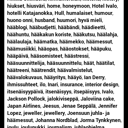
hiukset
,
hiusväri
,
home
,
honeymoon
,
Hotel Ivalo
,
hotelli Katajanokka
,
Hull
,
humalaiset
,
humour
,
huono onni
,
husband
,
huumori
,
hyvä mieli
,
hääblogi
,
hääbudjetti
,
hääbändi
,
häädieetti
,
häähuntu
,
hääkakun koriste
,
hääkutsu
,
häälahja
,
häälaulaja
,
häämatka
,
häämekko
,
häämessut
,
häämusiikki
,
hääopas
,
hääostokset
,
hääpuku
,
hääpäivä
,
hääsomisteet
,
häästressi
,
hääsuunnittelija
,
hääsuunnittelu
,
häät
,
häätilat
,
häätreeni
,
häätrendit
,
häävalmistelut
,
häävalokuvaus
,
hääyritys
,
hääyö
,
Ian Derry
,
ihmissuhteet
,
ilo
,
Inari
,
insurance
,
interior design
,
itsenäisyypäivä
,
itsenäisyys
,
itsepäisyys
,
Ivalo
,
Jackson Pollock
,
jalokiviseppä
,
Jaloviina cake
,
Japan Airlines
,
Jeesus
,
Jenae Seppälä
,
Jennifer
Lopez
,
jeweller
,
jewellery
,
Joensuun juhla- ja
häämessut
,
Johanna Nordblad
,
Jorma Tynkkynen
,
joulu
,
joulupukki
,
journalism
,
juhlaohjelma
,