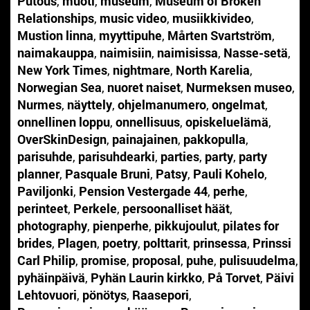
Putous
,
muoti
,
museum
,
Museum of Broken
Relationships
,
music video
,
musiikkivideo
,
Mustion linna
,
myyttipuhe
,
Mårten Svartström
,
naimakauppa
,
naimisiin
,
naimisissa
,
Nasse-setä
,
New York Times
,
nightmare
,
North Karelia
,
Norwegian Sea
,
nuoret naiset
,
Nurmeksen museo
,
Nurmes
,
näyttely
,
ohjelmanumero
,
ongelmat
,
onnellinen loppu
,
onnellisuus
,
opiskeluelämä
,
OverSkinDesign
,
painajainen
,
pakkopulla
,
parisuhde
,
parisuhdearki
,
parties
,
party
,
party
planner
,
Pasquale Bruni
,
Patsy
,
Pauli Kohelo
,
Paviljonki
,
Pension Vestergade 44
,
perhe
,
perinteet
,
Perkele
,
persoonalliset häät
,
photography
,
pienperhe
,
pikkujoulut
,
pilates for
brides
,
Plagen
,
poetry
,
polttarit
,
prinsessa
,
Prinssi
Carl Philip
,
promise
,
proposal
,
puhe
,
pulisuudelma
,
pyhäinpäivä
,
Pyhän Laurin kirkko
,
På Torvet
,
Päivi
Lehtovuori
,
pönötys
,
Raasepori
,