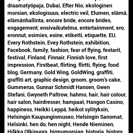
draamatyöpaja
,
Dubai
,
Efter Nio
,
ekologinen
morsian
,
ekologisuus
,
electric veil
,
Elumen
,
elämä
,
elämänhallinta
,
encore bride
,
encore brides
,
engagement
,
ensivaikutelma
,
entertainment
,
ero
,
eronnut
,
esimies
,
esine
,
etiketti
,
etiquette
,
EU
,
Every Rothstein
,
Evey Rothstein
,
exhibition
,
Facebook
,
family
,
fashion
,
fear of flying
,
festarit
,
festival
,
Finland
,
Finnair
,
Finnish love
,
first
impression
,
Firstbeat
,
flirting
,
flirtti
,
flying
,
food
blog
,
Germany
,
Gold Wing
,
GoldWing
,
graffiti
,
graffiti art
,
graphic design
,
groom
,
groom's cake
,
Gummerus
,
Gunnar Schmidt Hansen
,
Gwen
Stefani
,
Gwyneth Paltrow
,
hahmo
,
hair
,
hair colour
,
hair salon
,
hairdresser
,
hampaat
,
Hangon Casino
,
happiness
,
Heikki Leppä
,
heikot sylityksin
,
Helsingin Kaupunginmuseo
,
Helsingin Sanomat
,
Helsinki
,
hen do
,
hen night
,
Hende Nieminen
,
Hilkka Olkinuora
,
hirmumorsian
,
historia
,
history
,