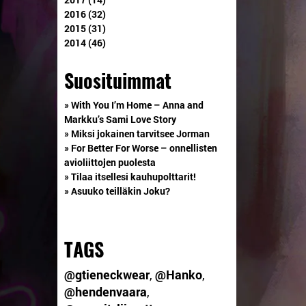
2016 (32)
2015 (31)
2014 (46)
Suosituimmat
» With You I’m Home – Anna and
Markku’s Sami Love Story
» Miksi jokainen tarvitsee Jorman
» For Better For Worse – onnellisten
avioliittojen puolesta
» Tilaa itsellesi kauhupolttarit!
» Asuuko teilläkin Joku?
TAGS
@gtieneckwear
,
@Hanko
,
@hendenvaara
,