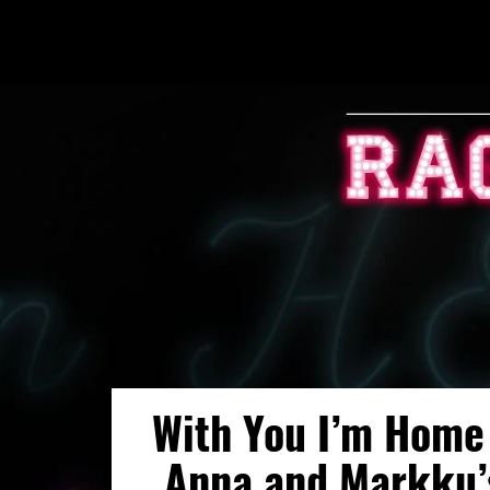
With You I’m Home
Anna and Markku’