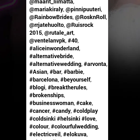
@maarit_liimatta
,
@mariakiraly
,
@pinnipuuteri
,
@RainbowBrides
,
@RosknRoll
,
@rrjatehuolto
,
@Ruisrock
2015
,
@rutale_art
,
@ventelanvpk
,
#40
,
#aliceinwonderland
,
#alternativebride
,
#alternativewedding
,
#arvonta
,
#Asian
,
#bar
,
#barbie
,
#barcelona
,
#beyourself
,
#blogi
,
#breaktherules
,
#brokenships
,
#businesswoman
,
#cake
,
#cancer
,
#candy
,
#coldplay
#coldsinki #helsinki #love
,
#colour
,
#colourfulwedding
,
#electricveil
,
#elokuva
,