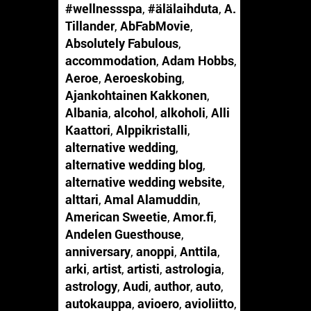
#wellnessspa
,
#älälaihduta
,
A.
Tillander
,
AbFabMovie
,
Absolutely Fabulous
,
accommodation
,
Adam Hobbs
,
Aeroe
,
Aeroeskobing
,
Ajankohtainen Kakkonen
,
Albania
,
alcohol
,
alkoholi
,
Alli
Kaattori
,
Alppikristalli
,
alternative wedding
,
alternative wedding blog
,
alternative wedding website
,
alttari
,
Amal Alamuddin
,
American Sweetie
,
Amor.fi
,
Andelen Guesthouse
,
anniversary
,
anoppi
,
Anttila
,
arki
,
artist
,
artisti
,
astrologia
,
astrology
,
Audi
,
author
,
auto
,
autokauppa
,
avioero
,
avioliitto
,