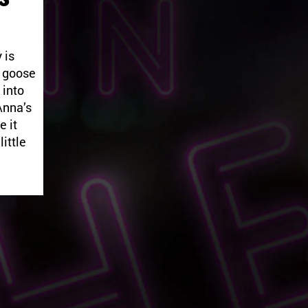
 is
e goose
 into
Anna’s
e it
little