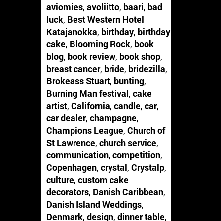
aviomies
,
avoliitto
,
baari
,
bad
luck
,
Best Western Hotel
Katajanokka
,
birthday
,
birthday
cake
,
Blooming Rock
,
book
blog
,
book review
,
book shop
,
breast cancer
,
bride
,
bridezilla
,
Brokeass Stuart
,
bunting
,
Burning Man festival
,
cake
artist
,
California
,
candle
,
car
,
car dealer
,
champagne
,
Champions League
,
Church of
St Lawrence
,
church service
,
communication
,
competition
,
Copenhagen
,
crystal
,
Crystalp
,
culture
,
custom cake
decorators
,
Danish Caribbean
,
Danish Island Weddings
,
Denmark
,
design
,
dinner table
,