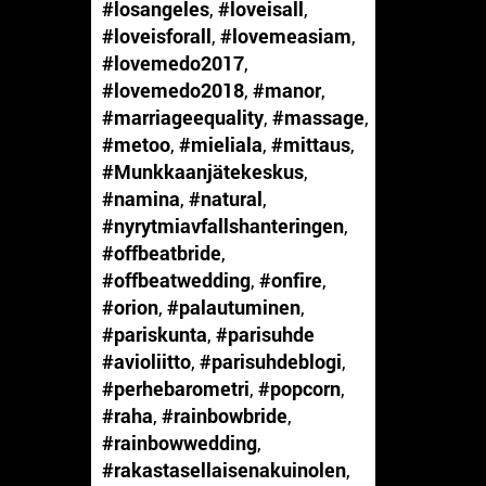
#losangeles
,
#loveisall
,
#loveisforall
,
#lovemeasiam
,
#lovemedo2017
,
#lovemedo2018
,
#manor
,
#marriageequality
,
#massage
,
#metoo
,
#mieliala
,
#mittaus
,
#Munkkaanjätekeskus
,
#namina
,
#natural
,
#nyrytmiavfallshanteringen
,
#offbeatbride
,
#offbeatwedding
,
#onfire
,
#orion
,
#palautuminen
,
#pariskunta
,
#parisuhde
#avioliitto
,
#parisuhdeblogi
,
#perhebarometri
,
#popcorn
,
#raha
,
#rainbowbride
,
#rainbowwedding
,
#rakastasellaisenakuinolen
,