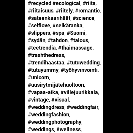
#recycled #ecological
,
#riita
,
#riitaisuus
,
#riitely
,
#romantic
,
#sateenkaarihäät
,
#science
,
#selflove
,
#selkäranka
,
#slippers
,
#spa
,
#Suomi
,
#sydän
,
#tahdon
,
#talous
,
#teetrendiä
,
#thaimassage
,
#trashthedress
,
#trendihaastaa
,
#tutuwedding
,
#tutuyummy
,
#työhyvinvointi
,
#unicorn
,
#uusirytmijätehuoltoon
,
#vapaa-aika
,
#villejuurikkala
,
#vintage
,
#visual
,
#weddingdress
,
#weddingfair
,
#weddingfashion
,
#weddingphotography
,
#weddings
,
#wellness
,