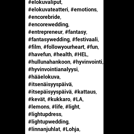
#elokuvaliput
,
#elokuvateatteri
,
#emotions
,
#encorebride
,
#encorewedding
,
#entrepreneur
,
#fantasy
,
#fantasywedding
,
#festivaali
,
#film
,
#followyourheart
,
#fun
,
#havefun
,
#health
,
#HEL
,
#hullunahankoon
,
#hyvinvointi
,
#hyvinvointianalyysi
,
#hääelokuva
,
#itsenäisyyspäivä
,
#itsepäisyyspäivä
,
#kattaus
,
#kevät
,
#kukkaro
,
#LA
,
#lemons
,
#life
,
#light
,
#lightupdress
,
#lightupwedding
,
#linnanjuhlat
,
#Lohja
,