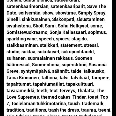
sateenkaarimorsian
,
sateenkaariparit
,
Save The
Date
,
seitsemän
,
show
,
showtime
,
Simply Spray
,
Sinelli
,
sinkkunainen
,
Siskonpeti
,
sisustaminen
,
sivuhistoria
,
Skolt Sami
,
Sofia Hellqvist
,
some
,
Somistevuokraamo
,
Sonja Kailassaari
,
sopimus
,
sparkling wine
,
speech
,
spices
,
stag do
,
stalkkaaminen
,
stalkkeri
,
statement
,
stressi
,
studio
,
suklaa
,
sukulaiset
,
sukupuolitaudit
,
sulhanen
,
suomalainen rakkaus
,
Suomen
häämessut
,
Suomenlinna
,
superstition
,
Susanna
Greve
,
syntymäpäivä
,
säännöt
,
taide
,
taikausko
,
Taina Kinnunen
,
Tallinna
,
talvi
,
talvihäät
,
Tampere
,
tapahtumat
,
tapahtumatilat
,
tapakulttuuri
,
tavaramerkki
,
teeth
,
teot
,
terveys
,
Thalatta
,
The
Love Supremes
,
themed cakes
,
Tinder
,
toast
,
Top
7
,
Tosielämän tuhkimotarina
,
touch
,
trademark
,
tradition
,
traditions
,
trash the dress
,
trauma
,
treeni
,