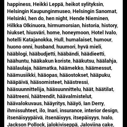
happiness
,
Heikki Leppä
,
heikot sylityksin
,
Helsingin Kaupunginmuseo
,
Helsingin Sanomat
,
Helsinki
,
hen do
,
hen night
,
Hende Nieminen
,
Hilkka Olkinuora
,
hirmumorsian
,
historia
,
history
,
hiukset
,
hiusväri
,
home
,
honeymoon
,
Hotel Ivalo
,
hotelli Katajanokka
,
Hull
,
humalaiset
,
humour
,
huono onni
,
husband
,
huumori
,
hyvä mieli
,
hääblogi
,
hääbudjetti
,
hääbändi
,
häädieetti
,
häähuntu
,
hääkakun koriste
,
hääkutsu
,
häälahja
,
häälaulaja
,
häämatka
,
häämekko
,
häämessut
,
häämusiikki
,
hääopas
,
hääostokset
,
hääpuku
,
hääpäivä
,
hääsomisteet
,
häästressi
,
hääsuunnittelija
,
hääsuunnittelu
,
häät
,
häätilat
,
häätreeni
,
häätrendit
,
häävalmistelut
,
häävalokuvaus
,
hääyritys
,
hääyö
,
Ian Derry
,
ihmissuhteet
,
ilo
,
Inari
,
insurance
,
interior design
,
itsenäisyypäivä
,
itsenäisyys
,
itsepäisyys
,
Ivalo
,
Jackson Pollock
,
jalokiviseppä
,
Jaloviina cake
,