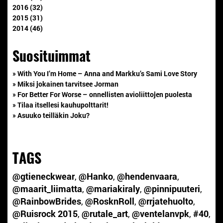
2016 (32)
2015 (31)
2014 (46)
Suosituimmat
» With You I’m Home – Anna and Markku’s Sami Love Story
» Miksi jokainen tarvitsee Jorman
» For Better For Worse – onnellisten avioliittojen puolesta
» Tilaa itsellesi kauhupolttarit!
» Asuuko teilläkin Joku?
TAGS
@gtieneckwear
,
@Hanko
,
@hendenvaara
,
@maarit_liimatta
,
@mariakiraly
,
@pinnipuuteri
,
@RainbowBrides
,
@RosknRoll
,
@rrjatehuolto
,
@Ruisrock 2015
,
@rutale_art
,
@ventelanvpk
,
#40
,