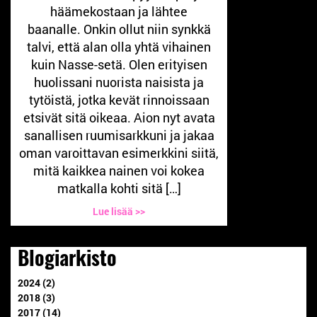
häämekostaan ja lähtee
baanalle. Onkin ollut niin synkkä
talvi, että alan olla yhtä vihainen
kuin Nasse-setä. Olen erityisen
huolissani nuorista naisista ja
tytöistä, jotka kevät rinnoissaan
etsivät sitä oikeaa. Aion nyt avata
sanallisen ruumisarkkuni ja jakaa
oman varoittavan esimerkkini siitä,
mitä kaikkea nainen voi kokea
matkalla kohti sitä […]
Lue lisää >>
Blogiarkisto
2024 (2)
2018 (3)
2017 (14)