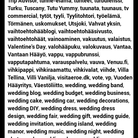
Trip Advisor
,
tunne-elämä
,
tunteet
,
turbulenssi
,
Turku
,
Tuscany
,
Tutu Yummy
,
tuunata
,
tuunaus
,
tv
commercial
,
tytöt
,
tyyli
,
Tyylitohtori
,
työelämä
,
Törmänen
,
uskomukset
,
Utsjoki
,
Vahvat yksin
,
vaihtoehtohääblogi
,
vaihtoehtohääsivusto
,
vaihtoehtohäät
,
vainoaminen
,
vakuutus
,
valaistus
,
Valentine's Day
,
valohääpuku
,
valokuvaus
,
Vantaa
,
Vantaan Hääyö
,
vappu
,
vappubrunssi
,
vapputapahtuma
,
varauspalvelu
,
vauva
,
Venuu.fi
,
vihkipappi
,
vihkiraamattu
,
vihkivalat
,
viihde
,
Villa
Tellina
,
Villi Vanilja
,
visitaeroe.dk
,
vote
,
vp
,
Vuoden
Hääyritys
,
Väestöliitto
,
wedding
,
wedding band
,
wedding blog
,
wedding budget
,
wedding business
,
wedding cake
,
wedding car
,
wedding decorations
,
wedding DIY
,
wedding dress
,
wedding dress
design
,
wedding fair
,
wedding gift
,
wedding guide
,
wedding invitation
,
wedding island
,
wedding
manor
,
wedding music
,
wedding night
,
wedding