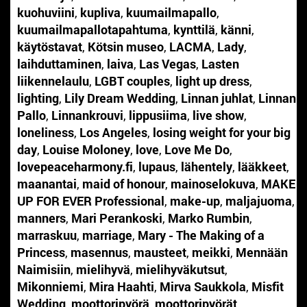
kuohuviini
,
kupliva
,
kuumailmapallo
,
kuumailmapallotapahtuma
,
kynttilä
,
känni
,
käytöstavat
,
Kötsin museo
,
LACMA
,
Lady
,
laihduttaminen
,
laiva
,
Las Vegas
,
Lasten
liikennelaulu
,
LGBT couples
,
light up dress
,
lighting
,
Lily Dream Wedding
,
Linnan juhlat
,
Linnan
Pallo
,
Linnankrouvi
,
lippusiima
,
live show
,
loneliness
,
Los Angeles
,
losing weight for your big
day
,
Louise Moloney
,
love
,
Love Me Do
,
lovepeaceharmony.fi
,
lupaus
,
lähentely
,
lääkkeet
,
maanantai
,
maid of honour
,
mainoselokuva
,
MAKE
UP FOR EVER Professional
,
make-up
,
maljajuoma
,
manners
,
Mari Perankoski
,
Marko Rumbin
,
marraskuu
,
marriage
,
Mary - The Making of a
Princess
,
masennus
,
mausteet
,
meikki
,
Mennään
Naimisiin
,
mielihyvä
,
mielihyväkutsut
,
Mikonniemi
,
Mira Haahti
,
Mirva Saukkola
,
Misfit
Wedding
,
moottoripyörä
,
moottoripyörät
,