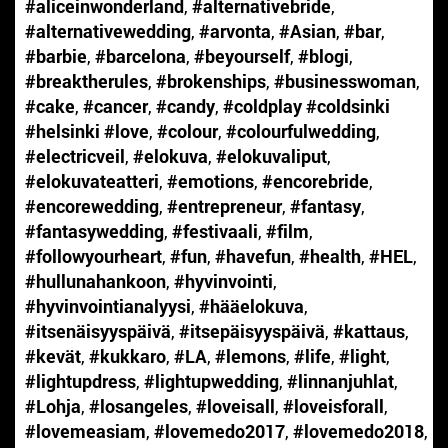
#aliceinwonderland
,
#alternativebride
,
#alternativewedding
,
#arvonta
,
#Asian
,
#bar
,
#barbie
,
#barcelona
,
#beyourself
,
#blogi
,
#breaktherules
,
#brokenships
,
#businesswoman
,
#cake
,
#cancer
,
#candy
,
#coldplay #coldsinki
#helsinki #love
,
#colour
,
#colourfulwedding
,
#electricveil
,
#elokuva
,
#elokuvaliput
,
#elokuvateatteri
,
#emotions
,
#encorebride
,
#encorewedding
,
#entrepreneur
,
#fantasy
,
#fantasywedding
,
#festivaali
,
#film
,
#followyourheart
,
#fun
,
#havefun
,
#health
,
#HEL
,
#hullunahankoon
,
#hyvinvointi
,
#hyvinvointianalyysi
,
#hääelokuva
,
#itsenäisyyspäivä
,
#itsepäisyyspäivä
,
#kattaus
,
#kevät
,
#kukkaro
,
#LA
,
#lemons
,
#life
,
#light
,
#lightupdress
,
#lightupwedding
,
#linnanjuhlat
,
#Lohja
,
#losangeles
,
#loveisall
,
#loveisforall
,
#lovemeasiam
,
#lovemedo2017
,
#lovemedo2018
,