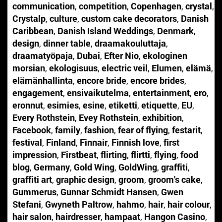
communication
,
competition
,
Copenhagen
,
crystal
,
Crystalp
,
culture
,
custom cake decorators
,
Danish
Caribbean
,
Danish Island Weddings
,
Denmark
,
design
,
dinner table
,
draamakouluttaja
,
draamatyöpaja
,
Dubai
,
Efter Nio
,
ekologinen
morsian
,
ekologisuus
,
electric veil
,
Elumen
,
elämä
,
elämänhallinta
,
encore bride
,
encore brides
,
engagement
,
ensivaikutelma
,
entertainment
,
ero
,
eronnut
,
esimies
,
esine
,
etiketti
,
etiquette
,
EU
,
Every Rothstein
,
Evey Rothstein
,
exhibition
,
Facebook
,
family
,
fashion
,
fear of flying
,
festarit
,
festival
,
Finland
,
Finnair
,
Finnish love
,
first
impression
,
Firstbeat
,
flirting
,
flirtti
,
flying
,
food
blog
,
Germany
,
Gold Wing
,
GoldWing
,
graffiti
,
graffiti art
,
graphic design
,
groom
,
groom's cake
,
Gummerus
,
Gunnar Schmidt Hansen
,
Gwen
Stefani
,
Gwyneth Paltrow
,
hahmo
,
hair
,
hair colour
,
hair salon
,
hairdresser
,
hampaat
,
Hangon Casino
,