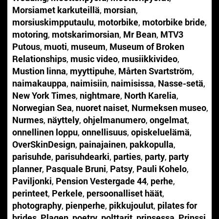
Morsiamet karkuteillä
,
morsian
,
morsiuskimpputaulu
,
motorbike
,
motorbike bride
,
motoring
,
motskarimorsian
,
Mr Bean
,
MTV3
Putous
,
muoti
,
museum
,
Museum of Broken
Relationships
,
music video
,
musiikkivideo
,
Mustion linna
,
myyttipuhe
,
Mårten Svartström
,
naimakauppa
,
naimisiin
,
naimisissa
,
Nasse-setä
,
New York Times
,
nightmare
,
North Karelia
,
Norwegian Sea
,
nuoret naiset
,
Nurmeksen museo
,
Nurmes
,
näyttely
,
ohjelmanumero
,
ongelmat
,
onnellinen loppu
,
onnellisuus
,
opiskeluelämä
,
OverSkinDesign
,
painajainen
,
pakkopulla
,
parisuhde
,
parisuhdearki
,
parties
,
party
,
party
planner
,
Pasquale Bruni
,
Patsy
,
Pauli Kohelo
,
Paviljonki
,
Pension Vestergade 44
,
perhe
,
perinteet
,
Perkele
,
persoonalliset häät
,
photography
,
pienperhe
,
pikkujoulut
,
pilates for
brides
,
Plagen
,
poetry
,
polttarit
,
prinsessa
,
Prinssi