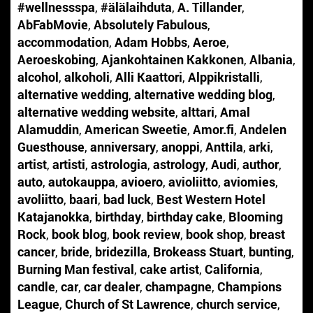
#wellnessspa
,
#älälaihduta
,
A. Tillander
,
AbFabMovie
,
Absolutely Fabulous
,
accommodation
,
Adam Hobbs
,
Aeroe
,
Aeroeskobing
,
Ajankohtainen Kakkonen
,
Albania
,
alcohol
,
alkoholi
,
Alli Kaattori
,
Alppikristalli
,
alternative wedding
,
alternative wedding blog
,
alternative wedding website
,
alttari
,
Amal
Alamuddin
,
American Sweetie
,
Amor.fi
,
Andelen
Guesthouse
,
anniversary
,
anoppi
,
Anttila
,
arki
,
artist
,
artisti
,
astrologia
,
astrology
,
Audi
,
author
,
auto
,
autokauppa
,
avioero
,
avioliitto
,
aviomies
,
avoliitto
,
baari
,
bad luck
,
Best Western Hotel
Katajanokka
,
birthday
,
birthday cake
,
Blooming
Rock
,
book blog
,
book review
,
book shop
,
breast
cancer
,
bride
,
bridezilla
,
Brokeass Stuart
,
bunting
,
Burning Man festival
,
cake artist
,
California
,
candle
,
car
,
car dealer
,
champagne
,
Champions
League
,
Church of St Lawrence
,
church service
,