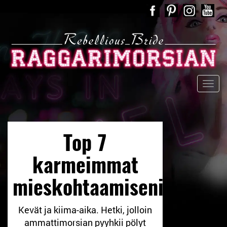
Top 7
karmeimmat
mieskohtaamiseni
Kevät ja kiima-aika. Hetki, jolloin
ammattimorsian pyyhkii pölyt