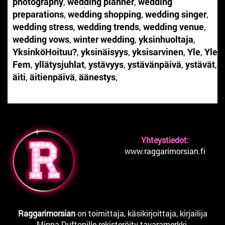
photography
,
wedding planner
,
wedding
preparations
,
wedding shopping
,
wedding singer
,
wedding stress
,
wedding trends
,
wedding venue
,
wedding vows
,
winter wedding
,
yksinhuoltaja
,
YksinköHoituu?
,
yksinäisyys
,
yksisarvinen
,
Yle
,
Yle
Fem
,
yllätysjuhlat
,
ystävyys
,
ystävänpäivä
,
ystävät
,
äiti
,
äitienpäivä
,
äänestys
,
Yhteystiedot:
www.raggarimorsian.fi
Raggarimorsian
on toimittaja, käsikirjoittaja, kirjailija
Minna Duftonille rekisteröity tavaramerkki.