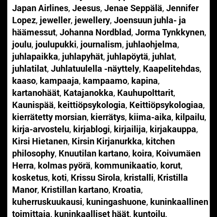
Japan Airlines
,
Jeesus
,
Jenae Seppälä
,
Jennifer
Lopez
,
jeweller
,
jewellery
,
Joensuun juhla- ja
häämessut
,
Johanna Nordblad
,
Jorma Tynkkynen
,
joulu
,
joulupukki
,
journalism
,
juhlaohjelma
,
juhlapaikka
,
juhlapyhät
,
juhlapöytä
,
juhlat
,
juhlatilat
,
Juhlatuulella -näyttely
,
Kaapelitehdas
,
kaaso
,
kampaaja
,
kampaamo
,
kapina
,
kartanohäät
,
Katajanokka
,
Kauhupolttarit
,
Kaunispää
,
keittiöpsykologia
,
Keittiöpsykologiaa
,
kierrätetty morsian
,
kierrätys
,
kiima-aika
,
kilpailu
,
kirja-arvostelu
,
kirjablogi
,
kirjailija
,
kirjakauppa
,
Kirsi Hietanen
,
Kirsin Kirjanurkka
,
kitchen
philosophy
,
Knuutilan kartano
,
koira
,
Koivumäen
Herra
,
kolmas pyörä
,
kommunikaatio
,
korut
,
kosketus
,
koti
,
Krissu Sirola
,
kristalli
,
Kristilla
Manor
,
Kristillan kartano
,
Kroatia
,
kuherruskuukausi
,
kuningashuone
,
kuninkaallinen
toimittaja
,
kuninkaalliset häät
,
kuntoilu
,