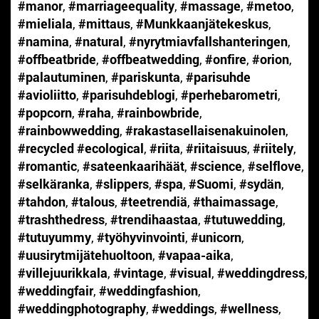
#manor
,
#marriageequality
,
#massage
,
#metoo
,
#mieliala
,
#mittaus
,
#Munkkaanjätekeskus
,
#namina
,
#natural
,
#nyrytmiavfallshanteringen
,
#offbeatbride
,
#offbeatwedding
,
#onfire
,
#orion
,
#palautuminen
,
#pariskunta
,
#parisuhde
#avioliitto
,
#parisuhdeblogi
,
#perhebarometri
,
#popcorn
,
#raha
,
#rainbowbride
,
#rainbowwedding
,
#rakastasellaisenakuinolen
,
#recycled #ecological
,
#riita
,
#riitaisuus
,
#riitely
,
#romantic
,
#sateenkaarihäät
,
#science
,
#selflove
,
#selkäranka
,
#slippers
,
#spa
,
#Suomi
,
#sydän
,
#tahdon
,
#talous
,
#teetrendiä
,
#thaimassage
,
#trashthedress
,
#trendihaastaa
,
#tutuwedding
,
#tutuyummy
,
#työhyvinvointi
,
#unicorn
,
#uusirytmijätehuoltoon
,
#vapaa-aika
,
#villejuurikkala
,
#vintage
,
#visual
,
#weddingdress
,
#weddingfair
,
#weddingfashion
,
#weddingphotography
,
#weddings
,
#wellness
,