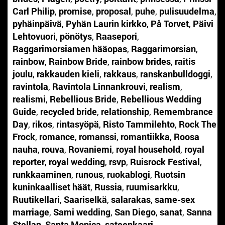
Carl Philip
,
promise
,
proposal
,
puhe
,
pulisuudelma
,
pyhäinpäivä
,
Pyhän Laurin kirkko
,
På Torvet
,
Päivi
Lehtovuori
,
pönötys
,
Raasepori
,
Raggarimorsiamen hääopas
,
Raggarimorsian
,
rainbow
,
Rainbow Bride
,
rainbow brides
,
raitis
joulu
,
rakkauden kieli
,
rakkaus
,
ranskanbulldoggi
,
ravintola
,
Ravintola Linnankrouvi
,
realism
,
realismi
,
Rebellious Bride
,
Rebellious Wedding
Guide
,
recycled bride
,
relationship
,
Remembrance
Day
,
rikos
,
rintasyöpä
,
Risto Tammilehto
,
Rock The
Frock
,
romance
,
romanssi
,
romantiikka
,
Roosa
nauha
,
rouva
,
Rovaniemi
,
royal household
,
royal
reporter
,
royal wedding
,
rsvp
,
Ruisrock Festival
,
runkkaaminen
,
runous
,
ruokablogi
,
Ruotsin
kuninkaalliset häät
,
Russia
,
ruumisarkku
,
Ruutikellari
,
Saariselkä
,
salarakas
,
same-sex
marriage
,
Sami wedding
,
San Diego
,
sanat
,
Sanna
Stellan
,
Santa Monica
,
sateenkaari
,