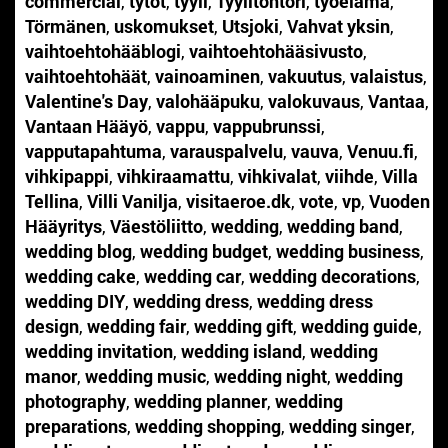
commercial
,
tytöt
,
tyyli
,
Tyylitohtori
,
työelämä
,
Törmänen
,
uskomukset
,
Utsjoki
,
Vahvat yksin
,
vaihtoehtohääblogi
,
vaihtoehtohääsivusto
,
vaihtoehtohäät
,
vainoaminen
,
vakuutus
,
valaistus
,
Valentine's Day
,
valohääpuku
,
valokuvaus
,
Vantaa
,
Vantaan Hääyö
,
vappu
,
vappubrunssi
,
vapputapahtuma
,
varauspalvelu
,
vauva
,
Venuu.fi
,
vihkipappi
,
vihkiraamattu
,
vihkivalat
,
viihde
,
Villa
Tellina
,
Villi Vanilja
,
visitaeroe.dk
,
vote
,
vp
,
Vuoden
Hääyritys
,
Väestöliitto
,
wedding
,
wedding band
,
wedding blog
,
wedding budget
,
wedding business
,
wedding cake
,
wedding car
,
wedding decorations
,
wedding DIY
,
wedding dress
,
wedding dress
design
,
wedding fair
,
wedding gift
,
wedding guide
,
wedding invitation
,
wedding island
,
wedding
manor
,
wedding music
,
wedding night
,
wedding
photography
,
wedding planner
,
wedding
preparations
,
wedding shopping
,
wedding singer
,