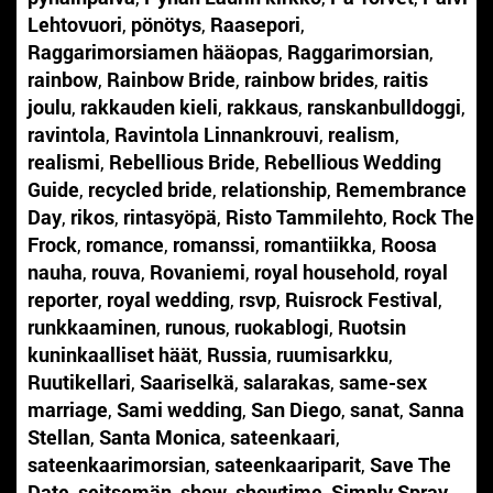
Lehtovuori
,
pönötys
,
Raasepori
,
Raggarimorsiamen hääopas
,
Raggarimorsian
,
rainbow
,
Rainbow Bride
,
rainbow brides
,
raitis
joulu
,
rakkauden kieli
,
rakkaus
,
ranskanbulldoggi
,
ravintola
,
Ravintola Linnankrouvi
,
realism
,
realismi
,
Rebellious Bride
,
Rebellious Wedding
Guide
,
recycled bride
,
relationship
,
Remembrance
Day
,
rikos
,
rintasyöpä
,
Risto Tammilehto
,
Rock The
Frock
,
romance
,
romanssi
,
romantiikka
,
Roosa
nauha
,
rouva
,
Rovaniemi
,
royal household
,
royal
reporter
,
royal wedding
,
rsvp
,
Ruisrock Festival
,
runkkaaminen
,
runous
,
ruokablogi
,
Ruotsin
kuninkaalliset häät
,
Russia
,
ruumisarkku
,
Ruutikellari
,
Saariselkä
,
salarakas
,
same-sex
marriage
,
Sami wedding
,
San Diego
,
sanat
,
Sanna
Stellan
,
Santa Monica
,
sateenkaari
,
sateenkaarimorsian
,
sateenkaariparit
,
Save The
Date
,
seitsemän
,
show
,
showtime
,
Simply Spray
,