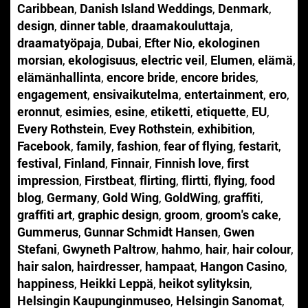
Caribbean
,
Danish Island Weddings
,
Denmark
,
design
,
dinner table
,
draamakouluttaja
,
draamatyöpaja
,
Dubai
,
Efter Nio
,
ekologinen
morsian
,
ekologisuus
,
electric veil
,
Elumen
,
elämä
,
elämänhallinta
,
encore bride
,
encore brides
,
engagement
,
ensivaikutelma
,
entertainment
,
ero
,
eronnut
,
esimies
,
esine
,
etiketti
,
etiquette
,
EU
,
Every Rothstein
,
Evey Rothstein
,
exhibition
,
Facebook
,
family
,
fashion
,
fear of flying
,
festarit
,
festival
,
Finland
,
Finnair
,
Finnish love
,
first
impression
,
Firstbeat
,
flirting
,
flirtti
,
flying
,
food
blog
,
Germany
,
Gold Wing
,
GoldWing
,
graffiti
,
graffiti art
,
graphic design
,
groom
,
groom's cake
,
Gummerus
,
Gunnar Schmidt Hansen
,
Gwen
Stefani
,
Gwyneth Paltrow
,
hahmo
,
hair
,
hair colour
,
hair salon
,
hairdresser
,
hampaat
,
Hangon Casino
,
happiness
,
Heikki Leppä
,
heikot sylityksin
,
Helsingin Kaupunginmuseo
,
Helsingin Sanomat
,