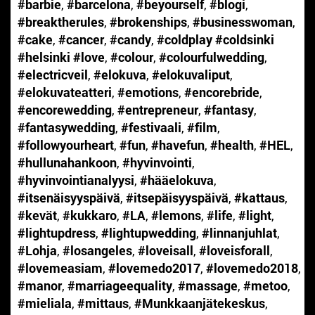
#barbie
,
#barcelona
,
#beyourself
,
#blogi
,
#breaktherules
,
#brokenships
,
#businesswoman
,
#cake
,
#cancer
,
#candy
,
#coldplay #coldsinki
#helsinki #love
,
#colour
,
#colourfulwedding
,
#electricveil
,
#elokuva
,
#elokuvaliput
,
#elokuvateatteri
,
#emotions
,
#encorebride
,
#encorewedding
,
#entrepreneur
,
#fantasy
,
#fantasywedding
,
#festivaali
,
#film
,
#followyourheart
,
#fun
,
#havefun
,
#health
,
#HEL
,
#hullunahankoon
,
#hyvinvointi
,
#hyvinvointianalyysi
,
#hääelokuva
,
#itsenäisyyspäivä
,
#itsepäisyyspäivä
,
#kattaus
,
#kevät
,
#kukkaro
,
#LA
,
#lemons
,
#life
,
#light
,
#lightupdress
,
#lightupwedding
,
#linnanjuhlat
,
#Lohja
,
#losangeles
,
#loveisall
,
#loveisforall
,
#lovemeasiam
,
#lovemedo2017
,
#lovemedo2018
,
#manor
,
#marriageequality
,
#massage
,
#metoo
,
#mieliala
,
#mittaus
,
#Munkkaanjätekeskus
,