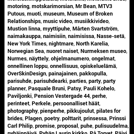
motoring
,
motskarimorsian
,
Mr Bean
,
MTV3
Putous
,
muoti
,
museum
,
Museum of Broken
Relationships
,
music video
,
musiikkivideo
,
Mustion linna
,
myyttipuhe
,
Mårten Svartström
,
naimakauppa
,
naimisiin
,
naimisissa
,
Nasse-setä
,
New York Times
,
nightmare
,
North Karelia
,
Norwegian Sea
,
nuoret naiset
,
Nurmeksen museo
,
Nurmes
,
näyttely
,
ohjelmanumero
,
ongelmat
,
onnellinen loppu
,
onnellisuus
,
opiskeluelämä
,
OverSkinDesign
,
painajainen
,
pakkopulla
,
parisuhde
,
parisuhdearki
,
parties
,
party
,
party
planner
,
Pasquale Bruni
,
Patsy
,
Pauli Kohelo
,
Paviljonki
,
Pension Vestergade 44
,
perhe
,
perinteet
,
Perkele
,
persoonalliset häät
,
photography
,
pienperhe
,
pikkujoulut
,
pilates for
brides
,
Plagen
,
poetry
,
polttarit
,
prinsessa
,
Prinssi
Carl Philip
,
promise
,
proposal
,
puhe
,
pulisuudelma
,
pyhäinpäivä
,
Pyhän Laurin kirkko
,
På Torvet
,
Päivi