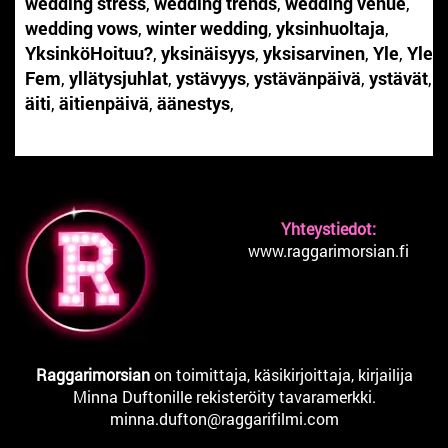
wedding stress
,
wedding trends
,
wedding venue
,
wedding vows
,
winter wedding
,
yksinhuoltaja
,
YksinköHoituu?
,
yksinäisyys
,
yksisarvinen
,
Yle
,
Yle
Fem
,
yllätysjuhlat
,
ystävyys
,
ystävänpäivä
,
ystävät
,
äiti
,
äitienpäivä
,
äänestys
,
Yhteystiedot:
www.raggarimorsian.fi
Raggarimorsian
on toimittaja, käsikirjoittaja, kirjailija
Minna Duftonille rekisteröity tavaramerkki.
minna.dufton@raggarifilmi.com