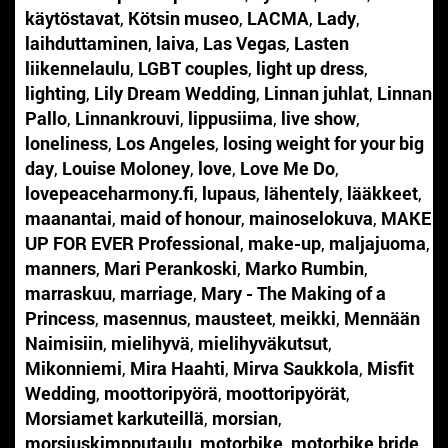
käytöstavat
,
Kötsin museo
,
LACMA
,
Lady
,
laihduttaminen
,
laiva
,
Las Vegas
,
Lasten
liikennelaulu
,
LGBT couples
,
light up dress
,
lighting
,
Lily Dream Wedding
,
Linnan juhlat
,
Linnan
Pallo
,
Linnankrouvi
,
lippusiima
,
live show
,
loneliness
,
Los Angeles
,
losing weight for your big
day
,
Louise Moloney
,
love
,
Love Me Do
,
lovepeaceharmony.fi
,
lupaus
,
lähentely
,
lääkkeet
,
maanantai
,
maid of honour
,
mainoselokuva
,
MAKE
UP FOR EVER Professional
,
make-up
,
maljajuoma
,
manners
,
Mari Perankoski
,
Marko Rumbin
,
marraskuu
,
marriage
,
Mary - The Making of a
Princess
,
masennus
,
mausteet
,
meikki
,
Mennään
Naimisiin
,
mielihyvä
,
mielihyväkutsut
,
Mikonniemi
,
Mira Haahti
,
Mirva Saukkola
,
Misfit
Wedding
,
moottoripyörä
,
moottoripyörät
,
Morsiamet karkuteillä
,
morsian
,
morsiuskimpputaulu
,
motorbike
,
motorbike bride
,