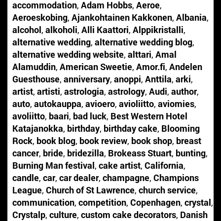
accommodation
,
Adam Hobbs
,
Aeroe
,
Aeroeskobing
,
Ajankohtainen Kakkonen
,
Albania
,
alcohol
,
alkoholi
,
Alli Kaattori
,
Alppikristalli
,
alternative wedding
,
alternative wedding blog
,
alternative wedding website
,
alttari
,
Amal
Alamuddin
,
American Sweetie
,
Amor.fi
,
Andelen
Guesthouse
,
anniversary
,
anoppi
,
Anttila
,
arki
,
artist
,
artisti
,
astrologia
,
astrology
,
Audi
,
author
,
auto
,
autokauppa
,
avioero
,
avioliitto
,
aviomies
,
avoliitto
,
baari
,
bad luck
,
Best Western Hotel
Katajanokka
,
birthday
,
birthday cake
,
Blooming
Rock
,
book blog
,
book review
,
book shop
,
breast
cancer
,
bride
,
bridezilla
,
Brokeass Stuart
,
bunting
,
Burning Man festival
,
cake artist
,
California
,
candle
,
car
,
car dealer
,
champagne
,
Champions
League
,
Church of St Lawrence
,
church service
,
communication
,
competition
,
Copenhagen
,
crystal
,
Crystalp
,
culture
,
custom cake decorators
,
Danish