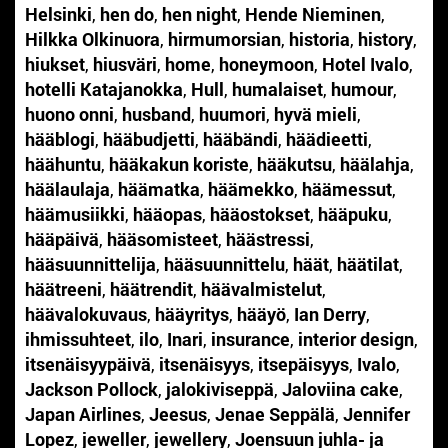
Helsinki
,
hen do
,
hen night
,
Hende Nieminen
,
Hilkka Olkinuora
,
hirmumorsian
,
historia
,
history
,
hiukset
,
hiusväri
,
home
,
honeymoon
,
Hotel Ivalo
,
hotelli Katajanokka
,
Hull
,
humalaiset
,
humour
,
huono onni
,
husband
,
huumori
,
hyvä mieli
,
hääblogi
,
hääbudjetti
,
hääbändi
,
häädieetti
,
häähuntu
,
hääkakun koriste
,
hääkutsu
,
häälahja
,
häälaulaja
,
häämatka
,
häämekko
,
häämessut
,
häämusiikki
,
hääopas
,
hääostokset
,
hääpuku
,
hääpäivä
,
hääsomisteet
,
häästressi
,
hääsuunnittelija
,
hääsuunnittelu
,
häät
,
häätilat
,
häätreeni
,
häätrendit
,
häävalmistelut
,
häävalokuvaus
,
hääyritys
,
hääyö
,
Ian Derry
,
ihmissuhteet
,
ilo
,
Inari
,
insurance
,
interior design
,
itsenäisyypäivä
,
itsenäisyys
,
itsepäisyys
,
Ivalo
,
Jackson Pollock
,
jalokiviseppä
,
Jaloviina cake
,
Japan Airlines
,
Jeesus
,
Jenae Seppälä
,
Jennifer
Lopez
,
jeweller
,
jewellery
,
Joensuun juhla- ja