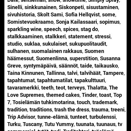
Sinelli
,
sinkkunainen
,
Siskonpeti
,
sisustaminen
,
sivuhistoria
,
Skolt Sami
,
Sofia Hellqvist
,
some
,
Somistevuokraamo
,
Sonja Kailassaari
,
sopimus
,
sparkling wine
,
speech
,
spices
,
stag do
,
stalkkaaminen
,
stalkkeri
,
statement
,
stressi
,
studio
,
suklaa
,
sukulaiset
,
sukupuolitaudit
,
sulhanen
,
suomalainen rakkaus
,
Suomen
häämessut
,
Suomenlinna
,
superstition
,
Susanna
Greve
,
syntymäpäivä
,
säännöt
,
taide
,
taikausko
,
Taina Kinnunen
,
Tallinna
,
talvi
,
talvihäät
,
Tampere
,
tapahtumat
,
tapahtumatilat
,
tapakulttuuri
,
tavaramerkki
,
teeth
,
teot
,
terveys
,
Thalatta
,
The
Love Supremes
,
themed cakes
,
Tinder
,
toast
,
Top
7
,
Tosielämän tuhkimotarina
,
touch
,
trademark
,
tradition
,
traditions
,
trash the dress
,
trauma
,
treeni
,
Trip Advisor
,
tunne-elämä
,
tunteet
,
turbulenssi
,
Turku
,
Tuscany
,
Tutu Yummy
,
tuunata
,
tuunaus
,
tv