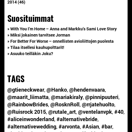
2014 (46)
Suosituimmat
» With You I’m Home – Anna and Markku’s Sami Love Story
» Miksi jokainen tarvitsee Jorman
» For Better For Worse – onnellisten avioliittojen puolesta
» Tilaa itsellesi kauhupolttarit!
» Asuuko teilläkin Joku?
TAGS
@gtieneckwear
,
@Hanko
,
@hendenvaara
,
@maarit_liimatta
,
@mariakiraly
,
@pinnipuuteri
,
@RainbowBrides
,
@RosknRoll
,
@rrjatehuolto
,
@Ruisrock 2015
,
@rutale_art
,
@ventelanvpk
,
#40
,
#aliceinwonderland
,
#alternativebride
,
#alternativewedding
,
#arvonta
,
#Asian
,
#bar
,