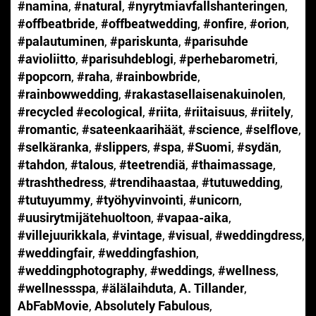
#namina
,
#natural
,
#nyrytmiavfallshanteringen
,
#offbeatbride
,
#offbeatwedding
,
#onfire
,
#orion
,
#palautuminen
,
#pariskunta
,
#parisuhde
#avioliitto
,
#parisuhdeblogi
,
#perhebarometri
,
#popcorn
,
#raha
,
#rainbowbride
,
#rainbowwedding
,
#rakastasellaisenakuinolen
,
#recycled #ecological
,
#riita
,
#riitaisuus
,
#riitely
,
#romantic
,
#sateenkaarihäät
,
#science
,
#selflove
,
#selkäranka
,
#slippers
,
#spa
,
#Suomi
,
#sydän
,
#tahdon
,
#talous
,
#teetrendiä
,
#thaimassage
,
#trashthedress
,
#trendihaastaa
,
#tutuwedding
,
#tutuyummy
,
#työhyvinvointi
,
#unicorn
,
#uusirytmijätehuoltoon
,
#vapaa-aika
,
#villejuurikkala
,
#vintage
,
#visual
,
#weddingdress
,
#weddingfair
,
#weddingfashion
,
#weddingphotography
,
#weddings
,
#wellness
,
#wellnessspa
,
#älälaihduta
,
A. Tillander
,
AbFabMovie
,
Absolutely Fabulous
,