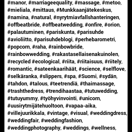
#manor
,
#marriageequality
,
#massage
,
#metoo
,
#mieliala
,
#mittaus
,
#Munkkaanjätekeskus
,
#namina
,
#natural
,
#nyrytmiavfallshanteringen
,
#offbeatbride
,
#offbeatwedding
,
#onfire
,
#orion
,
#palautuminen
,
#pariskunta
,
#parisuhde
#avioliitto
,
#parisuhdeblogi
,
#perhebarometri
,
#popcorn
,
#raha
,
#rainbowbride
,
#rainbowwedding
,
#rakastasellaisenakuinolen
,
#recycled #ecological
,
#riita
,
#riitaisuus
,
#riitely
,
#romantic
,
#sateenkaarihäät
,
#science
,
#selflove
,
#selkäranka
,
#slippers
,
#spa
,
#Suomi
,
#sydän
,
#tahdon
,
#talous
,
#teetrendiä
,
#thaimassage
,
#trashthedress
,
#trendihaastaa
,
#tutuwedding
,
#tutuyummy
,
#työhyvinvointi
,
#unicorn
,
#uusirytmijätehuoltoon
,
#vapaa-aika
,
#villejuurikkala
,
#vintage
,
#visual
,
#weddingdress
,
#weddingfair
,
#weddingfashion
,
#weddingphotography
,
#weddings
,
#wellness
,