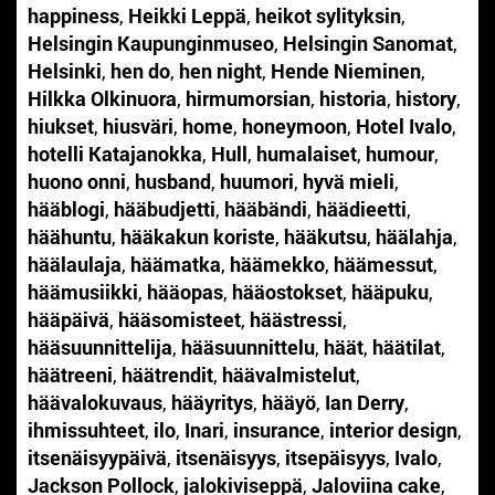
happiness
,
Heikki Leppä
,
heikot sylityksin
,
Helsingin Kaupunginmuseo
,
Helsingin Sanomat
,
Helsinki
,
hen do
,
hen night
,
Hende Nieminen
,
Hilkka Olkinuora
,
hirmumorsian
,
historia
,
history
,
hiukset
,
hiusväri
,
home
,
honeymoon
,
Hotel Ivalo
,
hotelli Katajanokka
,
Hull
,
humalaiset
,
humour
,
huono onni
,
husband
,
huumori
,
hyvä mieli
,
hääblogi
,
hääbudjetti
,
hääbändi
,
häädieetti
,
häähuntu
,
hääkakun koriste
,
hääkutsu
,
häälahja
,
häälaulaja
,
häämatka
,
häämekko
,
häämessut
,
häämusiikki
,
hääopas
,
hääostokset
,
hääpuku
,
hääpäivä
,
hääsomisteet
,
häästressi
,
hääsuunnittelija
,
hääsuunnittelu
,
häät
,
häätilat
,
häätreeni
,
häätrendit
,
häävalmistelut
,
häävalokuvaus
,
hääyritys
,
hääyö
,
Ian Derry
,
ihmissuhteet
,
ilo
,
Inari
,
insurance
,
interior design
,
itsenäisyypäivä
,
itsenäisyys
,
itsepäisyys
,
Ivalo
,
Jackson Pollock
,
jalokiviseppä
,
Jaloviina cake
,