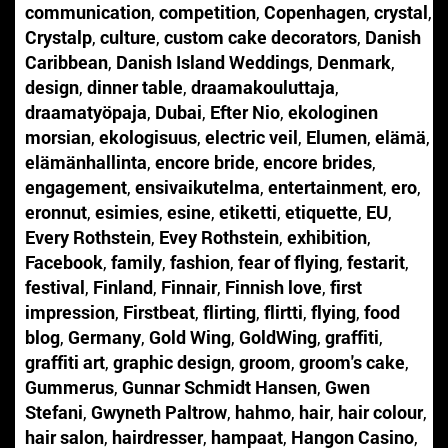
communication
,
competition
,
Copenhagen
,
crystal
,
Crystalp
,
culture
,
custom cake decorators
,
Danish
Caribbean
,
Danish Island Weddings
,
Denmark
,
design
,
dinner table
,
draamakouluttaja
,
draamatyöpaja
,
Dubai
,
Efter Nio
,
ekologinen
morsian
,
ekologisuus
,
electric veil
,
Elumen
,
elämä
,
elämänhallinta
,
encore bride
,
encore brides
,
engagement
,
ensivaikutelma
,
entertainment
,
ero
,
eronnut
,
esimies
,
esine
,
etiketti
,
etiquette
,
EU
,
Every Rothstein
,
Evey Rothstein
,
exhibition
,
Facebook
,
family
,
fashion
,
fear of flying
,
festarit
,
festival
,
Finland
,
Finnair
,
Finnish love
,
first
impression
,
Firstbeat
,
flirting
,
flirtti
,
flying
,
food
blog
,
Germany
,
Gold Wing
,
GoldWing
,
graffiti
,
graffiti art
,
graphic design
,
groom
,
groom's cake
,
Gummerus
,
Gunnar Schmidt Hansen
,
Gwen
Stefani
,
Gwyneth Paltrow
,
hahmo
,
hair
,
hair colour
,
hair salon
,
hairdresser
,
hampaat
,
Hangon Casino
,