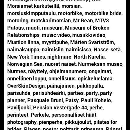
Morsiamet karkuteillä
,
morsian
,
morsiuskimpputaulu
,
motorbike
,
motorbike bride
,
motoring
,
motskarimorsian
,
Mr Bean
,
MTV3
Putous
,
muoti
,
museum
,
Museum of Broken
Relationships
,
music video
,
musiikkivideo
,
Mustion linna
,
myyttipuhe
,
Mårten Svartström
,
naimakauppa
,
naimisiin
,
naimisissa
,
Nasse-setä
,
New York Times
,
nightmare
,
North Karelia
,
Norwegian Sea
,
nuoret naiset
,
Nurmeksen museo
,
Nurmes
,
näyttely
,
ohjelmanumero
,
ongelmat
,
onnellinen loppu
,
onnellisuus
,
opiskeluelämä
,
OverSkinDesign
,
painajainen
,
pakkopulla
,
parisuhde
,
parisuhdearki
,
parties
,
party
,
party
planner
,
Pasquale Bruni
,
Patsy
,
Pauli Kohelo
,
Paviljonki
,
Pension Vestergade 44
,
perhe
,
perinteet
,
Perkele
,
persoonalliset häät
,
photography
,
pienperhe
,
pikkujoulut
,
pilates for
brides
,
Plagen
,
poetry
,
polttarit
,
prinsessa
,
Prinssi