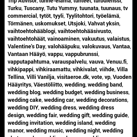
Trip Advisor
,
tunne-elämä
,
tunteet
,
turbulenssi
,
Turku
,
Tuscany
,
Tutu Yummy
,
tuunata
,
tuunaus
,
tv
commercial
,
tytöt
,
tyyli
,
Tyylitohtori
,
työelämä
,
Törmänen
,
uskomukset
,
Utsjoki
,
Vahvat yksin
,
vaihtoehtohääblogi
,
vaihtoehtohääsivusto
,
vaihtoehtohäät
,
vainoaminen
,
vakuutus
,
valaistus
,
Valentine's Day
,
valohääpuku
,
valokuvaus
,
Vantaa
,
Vantaan Hääyö
,
vappu
,
vappubrunssi
,
vapputapahtuma
,
varauspalvelu
,
vauva
,
Venuu.fi
,
vihkipappi
,
vihkiraamattu
,
vihkivalat
,
viihde
,
Villa
Tellina
,
Villi Vanilja
,
visitaeroe.dk
,
vote
,
vp
,
Vuoden
Hääyritys
,
Väestöliitto
,
wedding
,
wedding band
,
wedding blog
,
wedding budget
,
wedding business
,
wedding cake
,
wedding car
,
wedding decorations
,
wedding DIY
,
wedding dress
,
wedding dress
design
,
wedding fair
,
wedding gift
,
wedding guide
,
wedding invitation
,
wedding island
,
wedding
manor
,
wedding music
,
wedding night
,
wedding