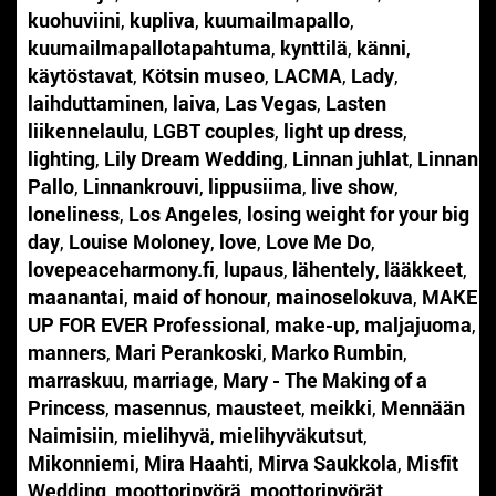
kuohuviini
,
kupliva
,
kuumailmapallo
,
kuumailmapallotapahtuma
,
kynttilä
,
känni
,
käytöstavat
,
Kötsin museo
,
LACMA
,
Lady
,
laihduttaminen
,
laiva
,
Las Vegas
,
Lasten
liikennelaulu
,
LGBT couples
,
light up dress
,
lighting
,
Lily Dream Wedding
,
Linnan juhlat
,
Linnan
Pallo
,
Linnankrouvi
,
lippusiima
,
live show
,
loneliness
,
Los Angeles
,
losing weight for your big
day
,
Louise Moloney
,
love
,
Love Me Do
,
lovepeaceharmony.fi
,
lupaus
,
lähentely
,
lääkkeet
,
maanantai
,
maid of honour
,
mainoselokuva
,
MAKE
UP FOR EVER Professional
,
make-up
,
maljajuoma
,
manners
,
Mari Perankoski
,
Marko Rumbin
,
marraskuu
,
marriage
,
Mary - The Making of a
Princess
,
masennus
,
mausteet
,
meikki
,
Mennään
Naimisiin
,
mielihyvä
,
mielihyväkutsut
,
Mikonniemi
,
Mira Haahti
,
Mirva Saukkola
,
Misfit
Wedding
,
moottoripyörä
,
moottoripyörät
,