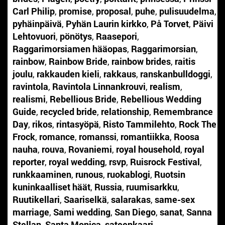
Carl Philip
,
promise
,
proposal
,
puhe
,
pulisuudelma
,
pyhäinpäivä
,
Pyhän Laurin kirkko
,
På Torvet
,
Päivi
Lehtovuori
,
pönötys
,
Raasepori
,
Raggarimorsiamen hääopas
,
Raggarimorsian
,
rainbow
,
Rainbow Bride
,
rainbow brides
,
raitis
joulu
,
rakkauden kieli
,
rakkaus
,
ranskanbulldoggi
,
ravintola
,
Ravintola Linnankrouvi
,
realism
,
realismi
,
Rebellious Bride
,
Rebellious Wedding
Guide
,
recycled bride
,
relationship
,
Remembrance
Day
,
rikos
,
rintasyöpä
,
Risto Tammilehto
,
Rock The
Frock
,
romance
,
romanssi
,
romantiikka
,
Roosa
nauha
,
rouva
,
Rovaniemi
,
royal household
,
royal
reporter
,
royal wedding
,
rsvp
,
Ruisrock Festival
,
runkkaaminen
,
runous
,
ruokablogi
,
Ruotsin
kuninkaalliset häät
,
Russia
,
ruumisarkku
,
Ruutikellari
,
Saariselkä
,
salarakas
,
same-sex
marriage
,
Sami wedding
,
San Diego
,
sanat
,
Sanna
Stellan
,
Santa Monica
,
sateenkaari
,