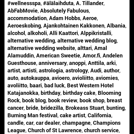
#wellnessspa
,
#älälaihduta
,
A. Tillander
,
AbFabMovie
,
Absolutely Fabulous
,
accommodation
,
Adam Hobbs
,
Aeroe
,
Aeroeskobing
,
Ajankohtainen Kakkonen
,
Albania
,
alcohol
,
alkoholi
,
Alli Kaattori
,
Alppikristalli
,
alternative wedding
,
alternative wedding blog
,
alternative wedding website
,
alttari
,
Amal
Alamuddin
,
American Sweetie
,
Amor.fi
,
Andelen
Guesthouse
,
anniversary
,
anoppi
,
Anttila
,
arki
,
artist
,
artisti
,
astrologia
,
astrology
,
Audi
,
author
,
auto
,
autokauppa
,
avioero
,
avioliitto
,
aviomies
,
avoliitto
,
baari
,
bad luck
,
Best Western Hotel
Katajanokka
,
birthday
,
birthday cake
,
Blooming
Rock
,
book blog
,
book review
,
book shop
,
breast
cancer
,
bride
,
bridezilla
,
Brokeass Stuart
,
bunting
,
Burning Man festival
,
cake artist
,
California
,
candle
,
car
,
car dealer
,
champagne
,
Champions
League
,
Church of St Lawrence
,
church service
,