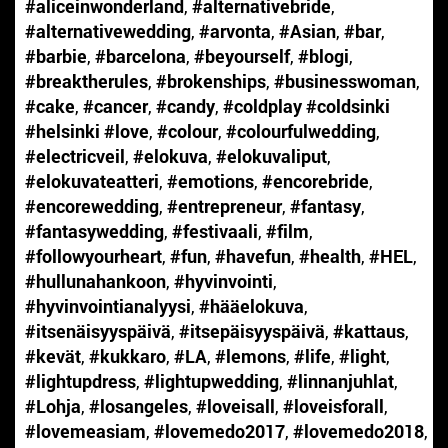
#aliceinwonderland
,
#alternativebride
,
#alternativewedding
,
#arvonta
,
#Asian
,
#bar
,
#barbie
,
#barcelona
,
#beyourself
,
#blogi
,
#breaktherules
,
#brokenships
,
#businesswoman
,
#cake
,
#cancer
,
#candy
,
#coldplay #coldsinki
#helsinki #love
,
#colour
,
#colourfulwedding
,
#electricveil
,
#elokuva
,
#elokuvaliput
,
#elokuvateatteri
,
#emotions
,
#encorebride
,
#encorewedding
,
#entrepreneur
,
#fantasy
,
#fantasywedding
,
#festivaali
,
#film
,
#followyourheart
,
#fun
,
#havefun
,
#health
,
#HEL
,
#hullunahankoon
,
#hyvinvointi
,
#hyvinvointianalyysi
,
#hääelokuva
,
#itsenäisyyspäivä
,
#itsepäisyyspäivä
,
#kattaus
,
#kevät
,
#kukkaro
,
#LA
,
#lemons
,
#life
,
#light
,
#lightupdress
,
#lightupwedding
,
#linnanjuhlat
,
#Lohja
,
#losangeles
,
#loveisall
,
#loveisforall
,
#lovemeasiam
,
#lovemedo2017
,
#lovemedo2018
,