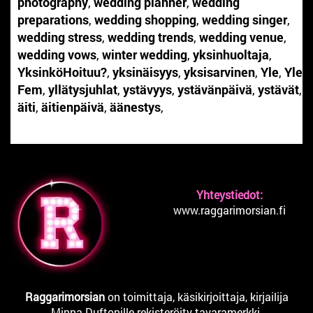
photography
,
wedding planner
,
wedding
preparations
,
wedding shopping
,
wedding singer
,
wedding stress
,
wedding trends
,
wedding venue
,
wedding vows
,
winter wedding
,
yksinhuoltaja
,
YksinköHoituu?
,
yksinäisyys
,
yksisarvinen
,
Yle
,
Yle
Fem
,
yllätysjuhlat
,
ystävyys
,
ystävänpäivä
,
ystävät
,
äiti
,
äitienpäivä
,
äänestys
,
Yhteystiedot:
www.raggarimorsian.fi
Raggarimorsian
on toimittaja, käsikirjoittaja, kirjailija
Minna Duftonille rekisteröity tavaramerkki.