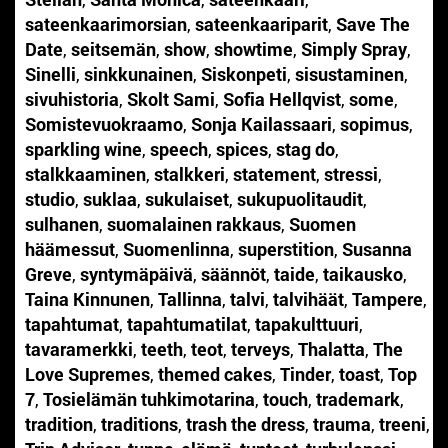
sateenkaarimorsian
,
sateenkaariparit
,
Save The
Date
,
seitsemän
,
show
,
showtime
,
Simply Spray
,
Sinelli
,
sinkkunainen
,
Siskonpeti
,
sisustaminen
,
sivuhistoria
,
Skolt Sami
,
Sofia Hellqvist
,
some
,
Somistevuokraamo
,
Sonja Kailassaari
,
sopimus
,
sparkling wine
,
speech
,
spices
,
stag do
,
stalkkaaminen
,
stalkkeri
,
statement
,
stressi
,
studio
,
suklaa
,
sukulaiset
,
sukupuolitaudit
,
sulhanen
,
suomalainen rakkaus
,
Suomen
häämessut
,
Suomenlinna
,
superstition
,
Susanna
Greve
,
syntymäpäivä
,
säännöt
,
taide
,
taikausko
,
Taina Kinnunen
,
Tallinna
,
talvi
,
talvihäät
,
Tampere
,
tapahtumat
,
tapahtumatilat
,
tapakulttuuri
,
tavaramerkki
,
teeth
,
teot
,
terveys
,
Thalatta
,
The
Love Supremes
,
themed cakes
,
Tinder
,
toast
,
Top
7
,
Tosielämän tuhkimotarina
,
touch
,
trademark
,
tradition
,
traditions
,
trash the dress
,
trauma
,
treeni
,