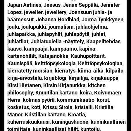
Japan Airlines
,
Jeesus
,
Jenae Seppälä
,
Jennifer
Lopez
,
jeweller
,
jewellery
,
Joensuun juhla- ja
häämessut
,
Johanna Nordblad
,
Jorma Tynkkynen
,
joulu
,
joulupukki
,
journalism
,
juhlaohjelma
,
juhlapaikka
,
juhlapyhät
,
juhlapöytä
,
juhlat
,
juhlatilat
,
Juhlatuulella -näyttely
,
Kaapelitehdas
,
kaaso
,
kampaaja
,
kampaamo
,
kapina
,
kartanohäät
,
Katajanokka
,
Kauhupolttarit
,
Kaunispää
,
keittiöpsykologia
,
Keittiöpsykologiaa
,
kierrätetty morsian
,
kierrätys
,
kiima-aika
,
kilpailu
,
kirja-arvostelu
,
kirjablogi
,
kirjailija
,
kirjakauppa
,
Kirsi Hietanen
,
Kirsin Kirjanurkka
,
kitchen
philosophy
,
Knuutilan kartano
,
koira
,
Koivumäen
Herra
,
kolmas pyörä
,
kommunikaatio
,
korut
,
kosketus
,
koti
,
Krissu Sirola
,
kristalli
,
Kristilla
Manor
,
Kristillan kartano
,
Kroatia
,
kuherruskuukausi
,
kuningashuone
,
kuninkaallinen
toimittaja
,
kuninkaalliset häät
,
kuntoilu
,