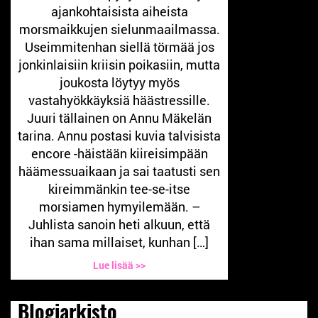
ajankohtaisista aiheista
morsmaikkujen sielunmaailmassa.
Useimmitenhan siellä törmää jos
jonkinlaisiin kriisin poikasiin, mutta
joukosta löytyy myös
vastahyökkäyksiä häästressille.
Juuri tällainen on Annu Mäkelän
tarina. Annu postasi kuvia talvisista
encore -häistään kiireisimpään
häämessuaikaan ja sai taatusti sen
kireimmänkin tee-se-itse
morsiamen hymyilemään. –
Juhlista sanoin heti alkuun, että
ihan sama millaiset, kunhan […]
Lue lisää >>
Blogiarkisto