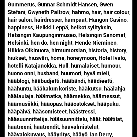
Gummerus
,
Gunnar Schmidt Hansen
,
Gwen
Stefani
,
Gwyneth Paltrow
,
hahmo
,
hair
,
hair colour
,
hair salon
,
hairdresser
,
hampaat
,
Hangon Casino
,
happiness
,
Heikki Leppä
,
heikot sylityksin
,
Helsingin Kaupunginmuseo
,
Helsingin Sanomat
,
Helsinki
,
hen do
,
hen night
,
Hende Nieminen
,
Hilkka Olkinuora
,
hirmumorsian
,
historia
,
history
,
hiukset
,
hiusväri
,
home
,
honeymoon
,
Hotel Ivalo
,
hotelli Katajanokka
,
Hull
,
humalaiset
,
humour
,
huono onni
,
husband
,
huumori
,
hyvä mieli
,
hääblogi
,
hääbudjetti
,
hääbändi
,
häädieetti
,
häähuntu
,
hääkakun koriste
,
hääkutsu
,
häälahja
,
häälaulaja
,
häämatka
,
häämekko
,
häämessut
,
häämusiikki
,
hääopas
,
hääostokset
,
hääpuku
,
hääpäivä
,
hääsomisteet
,
häästressi
,
hääsuunnittelija
,
hääsuunnittelu
,
häät
,
häätilat
,
häätreeni
,
häätrendit
,
häävalmistelut
,
häävalokuvaus
,
hääyritys
,
hääyö
,
Ian Derry
,