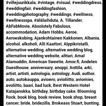
#villejuurikkala
,
#vintage
,
#visual
,
#weddingdress
,
#weddingfair
,
#weddingfashion
,
#weddingphotography
,
#weddings
,
#wellness
,
#wellnessspa
,
#älälaihduta
,
A. Tillander
,
AbFabMovie
,
Absolutely Fabulous
,
accommodation
,
Adam Hobbs
,
Aeroe
,
Aeroeskobing
,
Ajankohtainen Kakkonen
,
Albania
,
alcohol
,
alkoholi
,
Alli Kaattori
,
Alppikristalli
,
alternative wedding
,
alternative wedding blog
,
alternative wedding website
,
alttari
,
Amal
Alamuddin
,
American Sweetie
,
Amor.fi
,
Andelen
Guesthouse
,
anniversary
,
anoppi
,
Anttila
,
arki
,
artist
,
artisti
,
astrologia
,
astrology
,
Audi
,
author
,
auto
,
autokauppa
,
avioero
,
avioliitto
,
aviomies
,
avoliitto
,
baari
,
bad luck
,
Best Western Hotel
Katajanokka
,
birthday
,
birthday cake
,
Blooming
Rock
,
book blog
,
book review
,
book shop
,
breast
cancer
,
bride
,
bridezilla
,
Brokeass Stuart
,
bunting
,