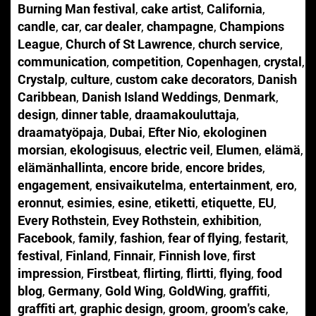
Burning Man festival
,
cake artist
,
California
,
candle
,
car
,
car dealer
,
champagne
,
Champions
League
,
Church of St Lawrence
,
church service
,
communication
,
competition
,
Copenhagen
,
crystal
,
Crystalp
,
culture
,
custom cake decorators
,
Danish
Caribbean
,
Danish Island Weddings
,
Denmark
,
design
,
dinner table
,
draamakouluttaja
,
draamatyöpaja
,
Dubai
,
Efter Nio
,
ekologinen
morsian
,
ekologisuus
,
electric veil
,
Elumen
,
elämä
,
elämänhallinta
,
encore bride
,
encore brides
,
engagement
,
ensivaikutelma
,
entertainment
,
ero
,
eronnut
,
esimies
,
esine
,
etiketti
,
etiquette
,
EU
,
Every Rothstein
,
Evey Rothstein
,
exhibition
,
Facebook
,
family
,
fashion
,
fear of flying
,
festarit
,
festival
,
Finland
,
Finnair
,
Finnish love
,
first
impression
,
Firstbeat
,
flirting
,
flirtti
,
flying
,
food
blog
,
Germany
,
Gold Wing
,
GoldWing
,
graffiti
,
graffiti art
,
graphic design
,
groom
,
groom's cake
,