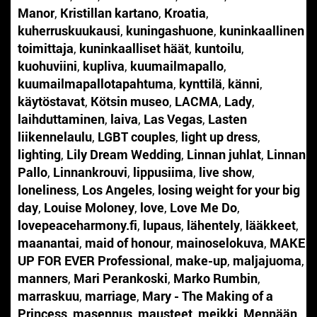
Manor
,
Kristillan kartano
,
Kroatia
,
kuherruskuukausi
,
kuningashuone
,
kuninkaallinen
toimittaja
,
kuninkaalliset häät
,
kuntoilu
,
kuohuviini
,
kupliva
,
kuumailmapallo
,
kuumailmapallotapahtuma
,
kynttilä
,
känni
,
käytöstavat
,
Kötsin museo
,
LACMA
,
Lady
,
laihduttaminen
,
laiva
,
Las Vegas
,
Lasten
liikennelaulu
,
LGBT couples
,
light up dress
,
lighting
,
Lily Dream Wedding
,
Linnan juhlat
,
Linnan
Pallo
,
Linnankrouvi
,
lippusiima
,
live show
,
loneliness
,
Los Angeles
,
losing weight for your big
day
,
Louise Moloney
,
love
,
Love Me Do
,
lovepeaceharmony.fi
,
lupaus
,
lähentely
,
lääkkeet
,
maanantai
,
maid of honour
,
mainoselokuva
,
MAKE
UP FOR EVER Professional
,
make-up
,
maljajuoma
,
manners
,
Mari Perankoski
,
Marko Rumbin
,
marraskuu
,
marriage
,
Mary - The Making of a
Princess
,
masennus
,
mausteet
,
meikki
,
Mennään