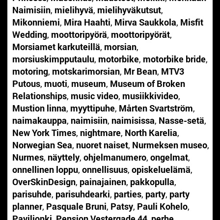
Naimisiin
,
mielihyvä
,
mielihyväkutsut
,
Mikonniemi
,
Mira Haahti
,
Mirva Saukkola
,
Misfit
Wedding
,
moottoripyörä
,
moottoripyörät
,
Morsiamet karkuteillä
,
morsian
,
morsiuskimpputaulu
,
motorbike
,
motorbike bride
,
motoring
,
motskarimorsian
,
Mr Bean
,
MTV3
Putous
,
muoti
,
museum
,
Museum of Broken
Relationships
,
music video
,
musiikkivideo
,
Mustion linna
,
myyttipuhe
,
Mårten Svartström
,
naimakauppa
,
naimisiin
,
naimisissa
,
Nasse-setä
,
New York Times
,
nightmare
,
North Karelia
,
Norwegian Sea
,
nuoret naiset
,
Nurmeksen museo
,
Nurmes
,
näyttely
,
ohjelmanumero
,
ongelmat
,
onnellinen loppu
,
onnellisuus
,
opiskeluelämä
,
OverSkinDesign
,
painajainen
,
pakkopulla
,
parisuhde
,
parisuhdearki
,
parties
,
party
,
party
planner
,
Pasquale Bruni
,
Patsy
,
Pauli Kohelo
,
Paviljonki
,
Pension Vestergade 44
,
perhe
,