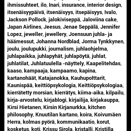
ihmissuhteet
,
ilo
,
Inari
,
insurance
,
interior design
,
itsenäisyypäivä
,
itsenäisyys
,
itsepäisyys
,
Ivalo
,
Jackson Pollock
,
jalokiviseppä
,
Jaloviina cake
,
Japan Airlines
,
Jeesus
,
Jenae Seppälä
,
Jennifer
Lopez
,
jeweller
,
jewellery
,
Joensuun juhla- ja
häämessut
,
Johanna Nordblad
,
Jorma Tynkkynen
,
joulu
,
joulupukki
,
journalism
,
juhlaohjelma
,
juhlapaikka
,
juhlapyhät
,
juhlapöytä
,
juhlat
,
juhlatilat
,
Juhlatuulella -näyttely
,
Kaapelitehdas
,
kaaso
,
kampaaja
,
kampaamo
,
kapina
,
kartanohäät
,
Katajanokka
,
Kauhupolttarit
,
Kaunispää
,
keittiöpsykologia
,
Keittiöpsykologiaa
,
kierrätetty morsian
,
kierrätys
,
kiima-aika
,
kilpailu
,
kirja-arvostelu
,
kirjablogi
,
kirjailija
,
kirjakauppa
,
Kirsi Hietanen
,
Kirsin Kirjanurkka
,
kitchen
philosophy
,
Knuutilan kartano
,
koira
,
Koivumäen
Herra
,
kolmas pyörä
,
kommunikaatio
,
korut
,
kosketus
,
koti
,
Krissu Sirola
,
kristalli
,
Kristilla