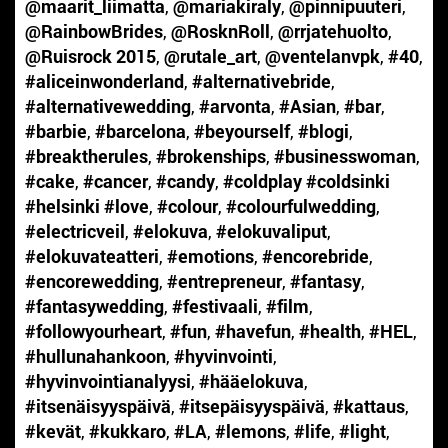
@maarit_liimatta
,
@mariakiraly
,
@pinnipuuteri
,
@RainbowBrides
,
@RosknRoll
,
@rrjatehuolto
,
@Ruisrock 2015
,
@rutale_art
,
@ventelanvpk
,
#40
,
#aliceinwonderland
,
#alternativebride
,
#alternativewedding
,
#arvonta
,
#Asian
,
#bar
,
#barbie
,
#barcelona
,
#beyourself
,
#blogi
,
#breaktherules
,
#brokenships
,
#businesswoman
,
#cake
,
#cancer
,
#candy
,
#coldplay #coldsinki
#helsinki #love
,
#colour
,
#colourfulwedding
,
#electricveil
,
#elokuva
,
#elokuvaliput
,
#elokuvateatteri
,
#emotions
,
#encorebride
,
#encorewedding
,
#entrepreneur
,
#fantasy
,
#fantasywedding
,
#festivaali
,
#film
,
#followyourheart
,
#fun
,
#havefun
,
#health
,
#HEL
,
#hullunahankoon
,
#hyvinvointi
,
#hyvinvointianalyysi
,
#hääelokuva
,
#itsenäisyyspäivä
,
#itsepäisyyspäivä
,
#kattaus
,
#kevät
,
#kukkaro
,
#LA
,
#lemons
,
#life
,
#light
,