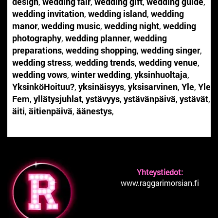
design
,
wedding fair
,
wedding gift
,
wedding guide
,
wedding invitation
,
wedding island
,
wedding
manor
,
wedding music
,
wedding night
,
wedding
photography
,
wedding planner
,
wedding
preparations
,
wedding shopping
,
wedding singer
,
wedding stress
,
wedding trends
,
wedding venue
,
wedding vows
,
winter wedding
,
yksinhuoltaja
,
YksinköHoituu?
,
yksinäisyys
,
yksisarvinen
,
Yle
,
Yle
Fem
,
yllätysjuhlat
,
ystävyys
,
ystävänpäivä
,
ystävät
,
äiti
,
äitienpäivä
,
äänestys
,
Yhteystiedot:
www.raggarimorsian.fi