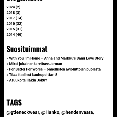
2024 (2)
2018 (3)
2017 (14)
2016 (32)
2015 (31)
2014 (46)
Suosituimmat
» With You I’m Home – Anna and Markku’s Sami Love Story
» Miksi jokainen tarvitsee Jorman
» For Better For Worse – onnellisten avioliittojen puolesta
» Tilaa itsellesi kauhupolttarit!
» Asuuko teilläkin Joku?
TAGS
@gtieneckwear
,
@Hanko
,
@hendenvaara
,