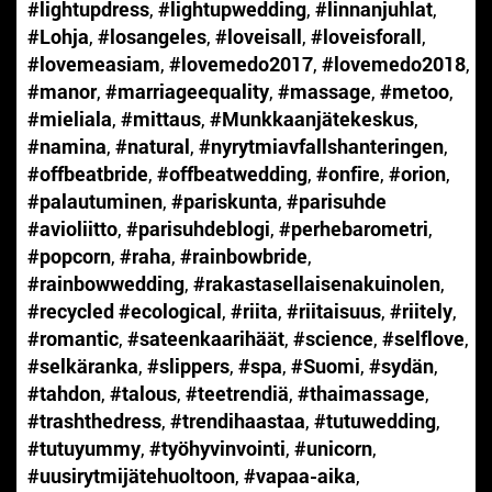
#lightupdress
,
#lightupwedding
,
#linnanjuhlat
,
#Lohja
,
#losangeles
,
#loveisall
,
#loveisforall
,
#lovemeasiam
,
#lovemedo2017
,
#lovemedo2018
,
#manor
,
#marriageequality
,
#massage
,
#metoo
,
#mieliala
,
#mittaus
,
#Munkkaanjätekeskus
,
#namina
,
#natural
,
#nyrytmiavfallshanteringen
,
#offbeatbride
,
#offbeatwedding
,
#onfire
,
#orion
,
#palautuminen
,
#pariskunta
,
#parisuhde
#avioliitto
,
#parisuhdeblogi
,
#perhebarometri
,
#popcorn
,
#raha
,
#rainbowbride
,
#rainbowwedding
,
#rakastasellaisenakuinolen
,
#recycled #ecological
,
#riita
,
#riitaisuus
,
#riitely
,
#romantic
,
#sateenkaarihäät
,
#science
,
#selflove
,
#selkäranka
,
#slippers
,
#spa
,
#Suomi
,
#sydän
,
#tahdon
,
#talous
,
#teetrendiä
,
#thaimassage
,
#trashthedress
,
#trendihaastaa
,
#tutuwedding
,
#tutuyummy
,
#työhyvinvointi
,
#unicorn
,
#uusirytmijätehuoltoon
,
#vapaa-aika
,