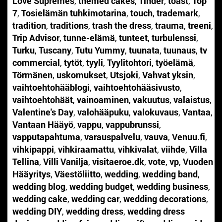
Love Supremes
,
themed cakes
,
Tinder
,
toast
,
Top
7
,
Tosielämän tuhkimotarina
,
touch
,
trademark
,
tradition
,
traditions
,
trash the dress
,
trauma
,
treeni
,
Trip Advisor
,
tunne-elämä
,
tunteet
,
turbulenssi
,
Turku
,
Tuscany
,
Tutu Yummy
,
tuunata
,
tuunaus
,
tv
commercial
,
tytöt
,
tyyli
,
Tyylitohtori
,
työelämä
,
Törmänen
,
uskomukset
,
Utsjoki
,
Vahvat yksin
,
vaihtoehtohääblogi
,
vaihtoehtohääsivusto
,
vaihtoehtohäät
,
vainoaminen
,
vakuutus
,
valaistus
,
Valentine's Day
,
valohääpuku
,
valokuvaus
,
Vantaa
,
Vantaan Hääyö
,
vappu
,
vappubrunssi
,
vapputapahtuma
,
varauspalvelu
,
vauva
,
Venuu.fi
,
vihkipappi
,
vihkiraamattu
,
vihkivalat
,
viihde
,
Villa
Tellina
,
Villi Vanilja
,
visitaeroe.dk
,
vote
,
vp
,
Vuoden
Hääyritys
,
Väestöliitto
,
wedding
,
wedding band
,
wedding blog
,
wedding budget
,
wedding business
,
wedding cake
,
wedding car
,
wedding decorations
,
wedding DIY
,
wedding dress
,
wedding dress