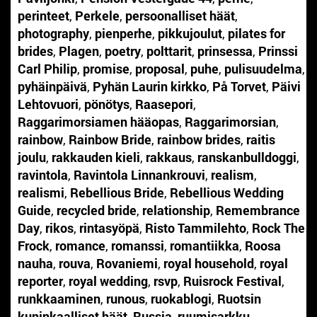
perinteet
,
Perkele
,
persoonalliset häät
,
photography
,
pienperhe
,
pikkujoulut
,
pilates for
brides
,
Plagen
,
poetry
,
polttarit
,
prinsessa
,
Prinssi
Carl Philip
,
promise
,
proposal
,
puhe
,
pulisuudelma
,
pyhäinpäivä
,
Pyhän Laurin kirkko
,
På Torvet
,
Päivi
Lehtovuori
,
pönötys
,
Raasepori
,
Raggarimorsiamen hääopas
,
Raggarimorsian
,
rainbow
,
Rainbow Bride
,
rainbow brides
,
raitis
joulu
,
rakkauden kieli
,
rakkaus
,
ranskanbulldoggi
,
ravintola
,
Ravintola Linnankrouvi
,
realism
,
realismi
,
Rebellious Bride
,
Rebellious Wedding
Guide
,
recycled bride
,
relationship
,
Remembrance
Day
,
rikos
,
rintasyöpä
,
Risto Tammilehto
,
Rock The
Frock
,
romance
,
romanssi
,
romantiikka
,
Roosa
nauha
,
rouva
,
Rovaniemi
,
royal household
,
royal
reporter
,
royal wedding
,
rsvp
,
Ruisrock Festival
,
runkkaaminen
,
runous
,
ruokablogi
,
Ruotsin
kuninkaalliset häät
,
Russia
,
ruumisarkku
,