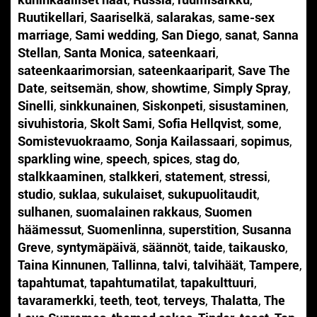
Ruutikellari
,
Saariselkä
,
salarakas
,
same-sex
marriage
,
Sami wedding
,
San Diego
,
sanat
,
Sanna
Stellan
,
Santa Monica
,
sateenkaari
,
sateenkaarimorsian
,
sateenkaariparit
,
Save The
Date
,
seitsemän
,
show
,
showtime
,
Simply Spray
,
Sinelli
,
sinkkunainen
,
Siskonpeti
,
sisustaminen
,
sivuhistoria
,
Skolt Sami
,
Sofia Hellqvist
,
some
,
Somistevuokraamo
,
Sonja Kailassaari
,
sopimus
,
sparkling wine
,
speech
,
spices
,
stag do
,
stalkkaaminen
,
stalkkeri
,
statement
,
stressi
,
studio
,
suklaa
,
sukulaiset
,
sukupuolitaudit
,
sulhanen
,
suomalainen rakkaus
,
Suomen
häämessut
,
Suomenlinna
,
superstition
,
Susanna
Greve
,
syntymäpäivä
,
säännöt
,
taide
,
taikausko
,
Taina Kinnunen
,
Tallinna
,
talvi
,
talvihäät
,
Tampere
,
tapahtumat
,
tapahtumatilat
,
tapakulttuuri
,
tavaramerkki
,
teeth
,
teot
,
terveys
,
Thalatta
,
The