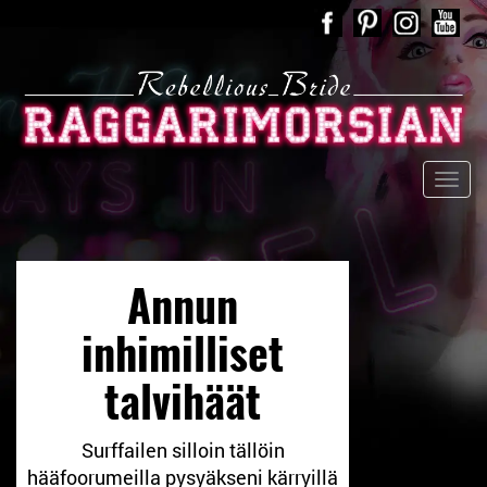
Annun
inhimilliset
talvihäät
Surffailen silloin tällöin
hääfoorumeilla pysyäkseni kärryillä