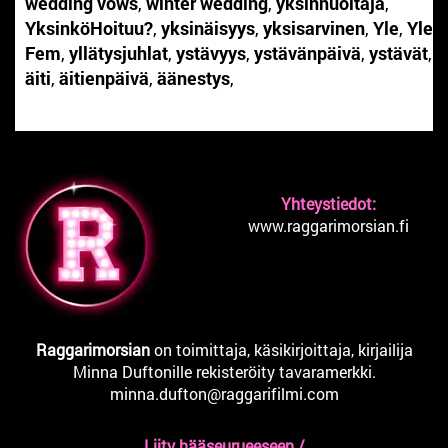
wedding vows
,
winter wedding
,
yksinhuoltaja
,
YksinköHoituu?
,
yksinäisyys
,
yksisarvinen
,
Yle
,
Yle
Fem
,
yllätysjuhlat
,
ystävyys
,
ystävänpäivä
,
ystävät
,
äiti
,
äitienpäivä
,
äänestys
,
Yhteystiedot:
www.raggarimorsian.fi
Raggarimorsian
on toimittaja, käsikirjoittaja, kirjailija
Minna Duftonille rekisteröity tavaramerkki.
minna.dufton@raggarifilmi.com
Liity hääseurueeseen /