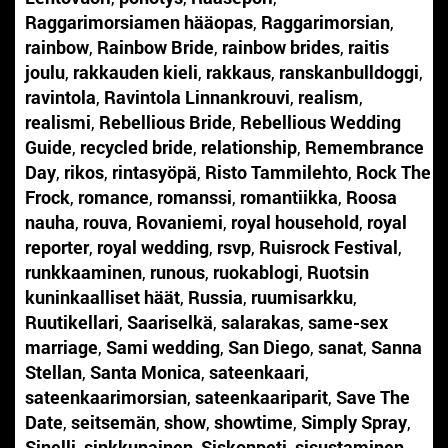
Raggarimorsiamen hääopas
,
Raggarimorsian
,
rainbow
,
Rainbow Bride
,
rainbow brides
,
raitis
joulu
,
rakkauden kieli
,
rakkaus
,
ranskanbulldoggi
,
ravintola
,
Ravintola Linnankrouvi
,
realism
,
realismi
,
Rebellious Bride
,
Rebellious Wedding
Guide
,
recycled bride
,
relationship
,
Remembrance
Day
,
rikos
,
rintasyöpä
,
Risto Tammilehto
,
Rock The
Frock
,
romance
,
romanssi
,
romantiikka
,
Roosa
nauha
,
rouva
,
Rovaniemi
,
royal household
,
royal
reporter
,
royal wedding
,
rsvp
,
Ruisrock Festival
,
runkkaaminen
,
runous
,
ruokablogi
,
Ruotsin
kuninkaalliset häät
,
Russia
,
ruumisarkku
,
Ruutikellari
,
Saariselkä
,
salarakas
,
same-sex
marriage
,
Sami wedding
,
San Diego
,
sanat
,
Sanna
Stellan
,
Santa Monica
,
sateenkaari
,
sateenkaarimorsian
,
sateenkaariparit
,
Save The
Date
,
seitsemän
,
show
,
showtime
,
Simply Spray
,
Sinelli
,
sinkkunainen
,
Siskonpeti
,
sisustaminen
,