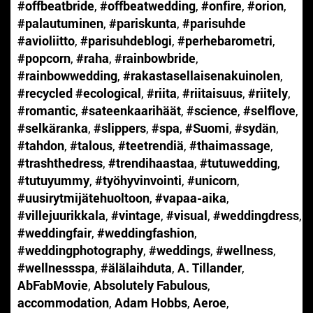
#offbeatbride
,
#offbeatwedding
,
#onfire
,
#orion
,
#palautuminen
,
#pariskunta
,
#parisuhde
#avioliitto
,
#parisuhdeblogi
,
#perhebarometri
,
#popcorn
,
#raha
,
#rainbowbride
,
#rainbowwedding
,
#rakastasellaisenakuinolen
,
#recycled #ecological
,
#riita
,
#riitaisuus
,
#riitely
,
#romantic
,
#sateenkaarihäät
,
#science
,
#selflove
,
#selkäranka
,
#slippers
,
#spa
,
#Suomi
,
#sydän
,
#tahdon
,
#talous
,
#teetrendiä
,
#thaimassage
,
#trashthedress
,
#trendihaastaa
,
#tutuwedding
,
#tutuyummy
,
#työhyvinvointi
,
#unicorn
,
#uusirytmijätehuoltoon
,
#vapaa-aika
,
#villejuurikkala
,
#vintage
,
#visual
,
#weddingdress
,
#weddingfair
,
#weddingfashion
,
#weddingphotography
,
#weddings
,
#wellness
,
#wellnessspa
,
#älälaihduta
,
A. Tillander
,
AbFabMovie
,
Absolutely Fabulous
,
accommodation
,
Adam Hobbs
,
Aeroe
,