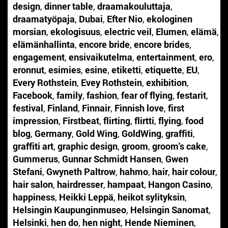
design
,
dinner table
,
draamakouluttaja
,
draamatyöpaja
,
Dubai
,
Efter Nio
,
ekologinen
morsian
,
ekologisuus
,
electric veil
,
Elumen
,
elämä
,
elämänhallinta
,
encore bride
,
encore brides
,
engagement
,
ensivaikutelma
,
entertainment
,
ero
,
eronnut
,
esimies
,
esine
,
etiketti
,
etiquette
,
EU
,
Every Rothstein
,
Evey Rothstein
,
exhibition
,
Facebook
,
family
,
fashion
,
fear of flying
,
festarit
,
festival
,
Finland
,
Finnair
,
Finnish love
,
first
impression
,
Firstbeat
,
flirting
,
flirtti
,
flying
,
food
blog
,
Germany
,
Gold Wing
,
GoldWing
,
graffiti
,
graffiti art
,
graphic design
,
groom
,
groom's cake
,
Gummerus
,
Gunnar Schmidt Hansen
,
Gwen
Stefani
,
Gwyneth Paltrow
,
hahmo
,
hair
,
hair colour
,
hair salon
,
hairdresser
,
hampaat
,
Hangon Casino
,
happiness
,
Heikki Leppä
,
heikot sylityksin
,
Helsingin Kaupunginmuseo
,
Helsingin Sanomat
,
Helsinki
,
hen do
,
hen night
,
Hende Nieminen
,