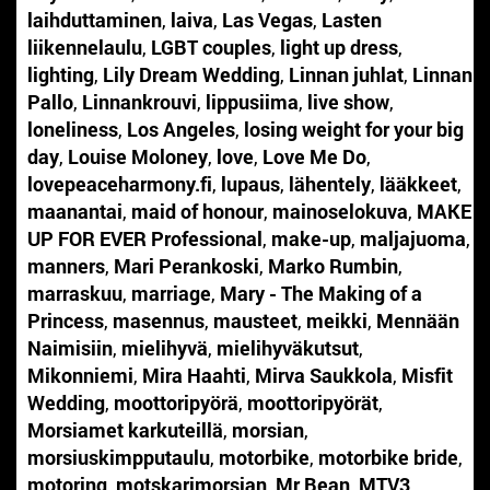
laihduttaminen
,
laiva
,
Las Vegas
,
Lasten
liikennelaulu
,
LGBT couples
,
light up dress
,
lighting
,
Lily Dream Wedding
,
Linnan juhlat
,
Linnan
Pallo
,
Linnankrouvi
,
lippusiima
,
live show
,
loneliness
,
Los Angeles
,
losing weight for your big
day
,
Louise Moloney
,
love
,
Love Me Do
,
lovepeaceharmony.fi
,
lupaus
,
lähentely
,
lääkkeet
,
maanantai
,
maid of honour
,
mainoselokuva
,
MAKE
UP FOR EVER Professional
,
make-up
,
maljajuoma
,
manners
,
Mari Perankoski
,
Marko Rumbin
,
marraskuu
,
marriage
,
Mary - The Making of a
Princess
,
masennus
,
mausteet
,
meikki
,
Mennään
Naimisiin
,
mielihyvä
,
mielihyväkutsut
,
Mikonniemi
,
Mira Haahti
,
Mirva Saukkola
,
Misfit
Wedding
,
moottoripyörä
,
moottoripyörät
,
Morsiamet karkuteillä
,
morsian
,
morsiuskimpputaulu
,
motorbike
,
motorbike bride
,
motoring
,
motskarimorsian
,
Mr Bean
,
MTV3