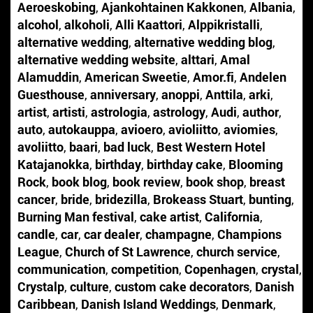
Aeroeskobing
,
Ajankohtainen Kakkonen
,
Albania
,
alcohol
,
alkoholi
,
Alli Kaattori
,
Alppikristalli
,
alternative wedding
,
alternative wedding blog
,
alternative wedding website
,
alttari
,
Amal
Alamuddin
,
American Sweetie
,
Amor.fi
,
Andelen
Guesthouse
,
anniversary
,
anoppi
,
Anttila
,
arki
,
artist
,
artisti
,
astrologia
,
astrology
,
Audi
,
author
,
auto
,
autokauppa
,
avioero
,
avioliitto
,
aviomies
,
avoliitto
,
baari
,
bad luck
,
Best Western Hotel
Katajanokka
,
birthday
,
birthday cake
,
Blooming
Rock
,
book blog
,
book review
,
book shop
,
breast
cancer
,
bride
,
bridezilla
,
Brokeass Stuart
,
bunting
,
Burning Man festival
,
cake artist
,
California
,
candle
,
car
,
car dealer
,
champagne
,
Champions
League
,
Church of St Lawrence
,
church service
,
communication
,
competition
,
Copenhagen
,
crystal
,
Crystalp
,
culture
,
custom cake decorators
,
Danish
Caribbean
,
Danish Island Weddings
,
Denmark
,