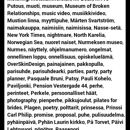
Putous
,
muoti
,
museum
,
Museum of Broken
Relationships
,
music video
,
musiikkivideo
,
Mustion linna
,
myyttipuhe
,
Mårten Svartström
,
naimakauppa
,
naimisiin
,
naimisissa
,
Nasse-setä
,
New York Times
,
nightmare
,
North Karelia
,
Norwegian Sea
,
nuoret naiset
,
Nurmeksen museo
,
Nurmes
,
näyttely
,
ohjelmanumero
,
ongelmat
,
onnellinen loppu
,
onnellisuus
,
opiskeluelämä
,
OverSkinDesign
,
painajainen
,
pakkopulla
,
parisuhde
,
parisuhdearki
,
parties
,
party
,
party
planner
,
Pasquale Bruni
,
Patsy
,
Pauli Kohelo
,
Paviljonki
,
Pension Vestergade 44
,
perhe
,
perinteet
,
Perkele
,
persoonalliset häät
,
photography
,
pienperhe
,
pikkujoulut
,
pilates for
brides
,
Plagen
,
poetry
,
polttarit
,
prinsessa
,
Prinssi
Carl Philip
,
promise
,
proposal
,
puhe
,
pulisuudelma
,
pyhäinpäivä
,
Pyhän Laurin kirkko
,
På Torvet
,
Päivi
Lehtovuori
,
pönötys
,
Raasepori
,