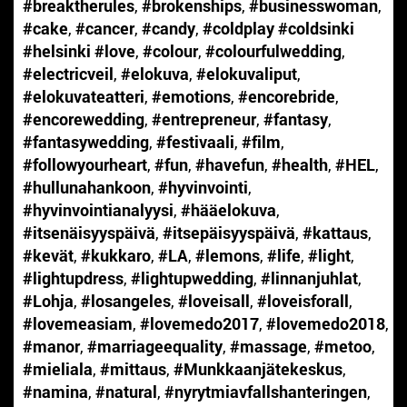
#breaktherules
,
#brokenships
,
#businesswoman
,
#cake
,
#cancer
,
#candy
,
#coldplay #coldsinki
#helsinki #love
,
#colour
,
#colourfulwedding
,
#electricveil
,
#elokuva
,
#elokuvaliput
,
#elokuvateatteri
,
#emotions
,
#encorebride
,
#encorewedding
,
#entrepreneur
,
#fantasy
,
#fantasywedding
,
#festivaali
,
#film
,
#followyourheart
,
#fun
,
#havefun
,
#health
,
#HEL
,
#hullunahankoon
,
#hyvinvointi
,
#hyvinvointianalyysi
,
#hääelokuva
,
#itsenäisyyspäivä
,
#itsepäisyyspäivä
,
#kattaus
,
#kevät
,
#kukkaro
,
#LA
,
#lemons
,
#life
,
#light
,
#lightupdress
,
#lightupwedding
,
#linnanjuhlat
,
#Lohja
,
#losangeles
,
#loveisall
,
#loveisforall
,
#lovemeasiam
,
#lovemedo2017
,
#lovemedo2018
,
#manor
,
#marriageequality
,
#massage
,
#metoo
,
#mieliala
,
#mittaus
,
#Munkkaanjätekeskus
,
#namina
,
#natural
,
#nyrytmiavfallshanteringen
,