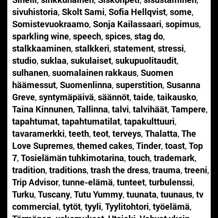
sivuhistoria
,
Skolt Sami
,
Sofia Hellqvist
,
some
,
Somistevuokraamo
,
Sonja Kailassaari
,
sopimus
,
sparkling wine
,
speech
,
spices
,
stag do
,
stalkkaaminen
,
stalkkeri
,
statement
,
stressi
,
studio
,
suklaa
,
sukulaiset
,
sukupuolitaudit
,
sulhanen
,
suomalainen rakkaus
,
Suomen
häämessut
,
Suomenlinna
,
superstition
,
Susanna
Greve
,
syntymäpäivä
,
säännöt
,
taide
,
taikausko
,
Taina Kinnunen
,
Tallinna
,
talvi
,
talvihäät
,
Tampere
,
tapahtumat
,
tapahtumatilat
,
tapakulttuuri
,
tavaramerkki
,
teeth
,
teot
,
terveys
,
Thalatta
,
The
Love Supremes
,
themed cakes
,
Tinder
,
toast
,
Top
7
,
Tosielämän tuhkimotarina
,
touch
,
trademark
,
tradition
,
traditions
,
trash the dress
,
trauma
,
treeni
,
Trip Advisor
,
tunne-elämä
,
tunteet
,
turbulenssi
,
Turku
,
Tuscany
,
Tutu Yummy
,
tuunata
,
tuunaus
,
tv
commercial
,
tytöt
,
tyyli
,
Tyylitohtori
,
työelämä
,