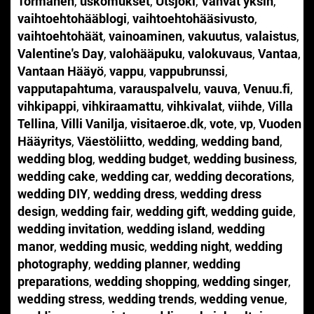
Törmänen
,
uskomukset
,
Utsjoki
,
Vahvat yksin
,
vaihtoehtohääblogi
,
vaihtoehtohääsivusto
,
vaihtoehtohäät
,
vainoaminen
,
vakuutus
,
valaistus
,
Valentine's Day
,
valohääpuku
,
valokuvaus
,
Vantaa
,
Vantaan Hääyö
,
vappu
,
vappubrunssi
,
vapputapahtuma
,
varauspalvelu
,
vauva
,
Venuu.fi
,
vihkipappi
,
vihkiraamattu
,
vihkivalat
,
viihde
,
Villa
Tellina
,
Villi Vanilja
,
visitaeroe.dk
,
vote
,
vp
,
Vuoden
Hääyritys
,
Väestöliitto
,
wedding
,
wedding band
,
wedding blog
,
wedding budget
,
wedding business
,
wedding cake
,
wedding car
,
wedding decorations
,
wedding DIY
,
wedding dress
,
wedding dress
design
,
wedding fair
,
wedding gift
,
wedding guide
,
wedding invitation
,
wedding island
,
wedding
manor
,
wedding music
,
wedding night
,
wedding
photography
,
wedding planner
,
wedding
preparations
,
wedding shopping
,
wedding singer
,
wedding stress
,
wedding trends
,
wedding venue
,