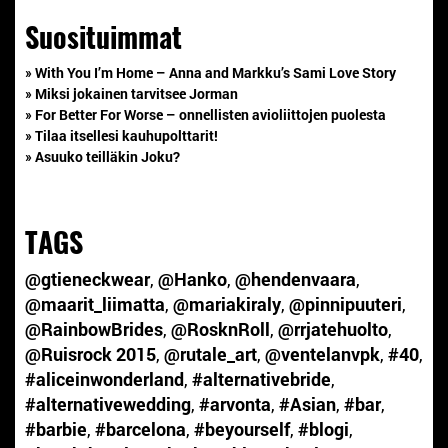
Suosituimmat
» With You I’m Home – Anna and Markku’s Sami Love Story
» Miksi jokainen tarvitsee Jorman
» For Better For Worse – onnellisten avioliittojen puolesta
» Tilaa itsellesi kauhupolttarit!
» Asuuko teilläkin Joku?
TAGS
@gtieneckwear
,
@Hanko
,
@hendenvaara
,
@maarit_liimatta
,
@mariakiraly
,
@pinnipuuteri
,
@RainbowBrides
,
@RosknRoll
,
@rrjatehuolto
,
@Ruisrock 2015
,
@rutale_art
,
@ventelanvpk
,
#40
,
#aliceinwonderland
,
#alternativebride
,
#alternativewedding
,
#arvonta
,
#Asian
,
#bar
,
#barbie
,
#barcelona
,
#beyourself
,
#blogi
,