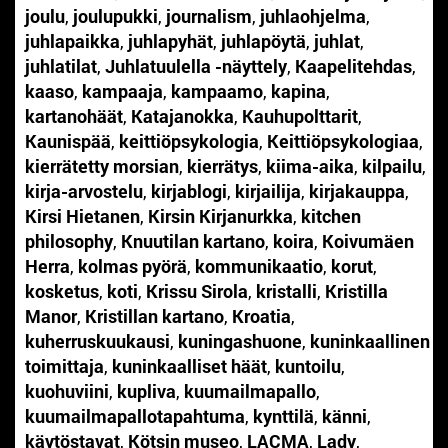
joulu
,
joulupukki
,
journalism
,
juhlaohjelma
,
juhlapaikka
,
juhlapyhät
,
juhlapöytä
,
juhlat
,
juhlatilat
,
Juhlatuulella -näyttely
,
Kaapelitehdas
,
kaaso
,
kampaaja
,
kampaamo
,
kapina
,
kartanohäät
,
Katajanokka
,
Kauhupolttarit
,
Kaunispää
,
keittiöpsykologia
,
Keittiöpsykologiaa
,
kierrätetty morsian
,
kierrätys
,
kiima-aika
,
kilpailu
,
kirja-arvostelu
,
kirjablogi
,
kirjailija
,
kirjakauppa
,
Kirsi Hietanen
,
Kirsin Kirjanurkka
,
kitchen
philosophy
,
Knuutilan kartano
,
koira
,
Koivumäen
Herra
,
kolmas pyörä
,
kommunikaatio
,
korut
,
kosketus
,
koti
,
Krissu Sirola
,
kristalli
,
Kristilla
Manor
,
Kristillan kartano
,
Kroatia
,
kuherruskuukausi
,
kuningashuone
,
kuninkaallinen
toimittaja
,
kuninkaalliset häät
,
kuntoilu
,
kuohuviini
,
kupliva
,
kuumailmapallo
,
kuumailmapallotapahtuma
,
kynttilä
,
känni
,
käytöstavat
,
Kötsin museo
,
LACMA
,
Lady
,