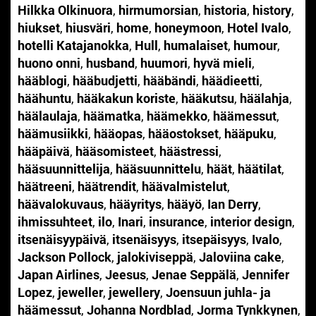
Hilkka Olkinuora
,
hirmumorsian
,
historia
,
history
,
hiukset
,
hiusväri
,
home
,
honeymoon
,
Hotel Ivalo
,
hotelli Katajanokka
,
Hull
,
humalaiset
,
humour
,
huono onni
,
husband
,
huumori
,
hyvä mieli
,
hääblogi
,
hääbudjetti
,
hääbändi
,
häädieetti
,
häähuntu
,
hääkakun koriste
,
hääkutsu
,
häälahja
,
häälaulaja
,
häämatka
,
häämekko
,
häämessut
,
häämusiikki
,
hääopas
,
hääostokset
,
hääpuku
,
hääpäivä
,
hääsomisteet
,
häästressi
,
hääsuunnittelija
,
hääsuunnittelu
,
häät
,
häätilat
,
häätreeni
,
häätrendit
,
häävalmistelut
,
häävalokuvaus
,
hääyritys
,
hääyö
,
Ian Derry
,
ihmissuhteet
,
ilo
,
Inari
,
insurance
,
interior design
,
itsenäisyypäivä
,
itsenäisyys
,
itsepäisyys
,
Ivalo
,
Jackson Pollock
,
jalokiviseppä
,
Jaloviina cake
,
Japan Airlines
,
Jeesus
,
Jenae Seppälä
,
Jennifer
Lopez
,
jeweller
,
jewellery
,
Joensuun juhla- ja
häämessut
,
Johanna Nordblad
,
Jorma Tynkkynen
,