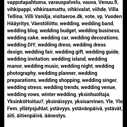
vapputapahtuma
,
varauspalvelu
,
vauva
,
Venuu.fi
,
vihkipappi
,
vihkiraamattu
,
vihkivalat
,
viihde
,
Villa
Tellina
,
Villi Vanilja
,
visitaeroe.dk
,
vote
,
vp
,
Vuoden
Hääyritys
,
Väestöliitto
,
wedding
,
wedding band
,
wedding blog
,
wedding budget
,
wedding business
,
wedding cake
,
wedding car
,
wedding decorations
,
wedding DIY
,
wedding dress
,
wedding dress
design
,
wedding fair
,
wedding gift
,
wedding guide
,
wedding invitation
,
wedding island
,
wedding
manor
,
wedding music
,
wedding night
,
wedding
photography
,
wedding planner
,
wedding
preparations
,
wedding shopping
,
wedding singer
,
wedding stress
,
wedding trends
,
wedding venue
,
wedding vows
,
winter wedding
,
yksinhuoltaja
,
YksinköHoituu?
,
yksinäisyys
,
yksisarvinen
,
Yle
,
Yle
Fem
,
yllätysjuhlat
,
ystävyys
,
ystävänpäivä
,
ystävät
,
äiti
,
äitienpäivä
,
äänestys
,