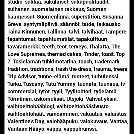
studio
,
suklaa
,
sukulaiset
,
sukupuolitaudit
,
sulhanen
,
suomalainen rakkaus
,
Suomen
häämessut
,
Suomenlinna
,
superstition
,
Susanna
Greve
,
syntymäpäivä
,
säännöt
,
taide
,
taikausko
,
Taina Kinnunen
,
Tallinna
,
talvi
,
talvihäät
,
Tampere
,
tapahtumat
,
tapahtumatilat
,
tapakulttuuri
,
tavaramerkki
,
teeth
,
teot
,
terveys
,
Thalatta
,
The
Love Supremes
,
themed cakes
,
Tinder
,
toast
,
Top
7
,
Tosielämän tuhkimotarina
,
touch
,
trademark
,
tradition
,
traditions
,
trash the dress
,
trauma
,
treeni
,
Trip Advisor
,
tunne-elämä
,
tunteet
,
turbulenssi
,
Turku
,
Tuscany
,
Tutu Yummy
,
tuunata
,
tuunaus
,
tv
commercial
,
tytöt
,
tyyli
,
Tyylitohtori
,
työelämä
,
Törmänen
,
uskomukset
,
Utsjoki
,
Vahvat yksin
,
vaihtoehtohääblogi
,
vaihtoehtohääsivusto
,
vaihtoehtohäät
,
vainoaminen
,
vakuutus
,
valaistus
,
Valentine's Day
,
valohääpuku
,
valokuvaus
,
Vantaa
,
Vantaan Hääyö
,
vappu
,
vappubrunssi
,