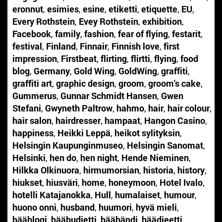
eronnut
,
esimies
,
esine
,
etiketti
,
etiquette
,
EU
,
Every Rothstein
,
Evey Rothstein
,
exhibition
,
Facebook
,
family
,
fashion
,
fear of flying
,
festarit
,
festival
,
Finland
,
Finnair
,
Finnish love
,
first
impression
,
Firstbeat
,
flirting
,
flirtti
,
flying
,
food
blog
,
Germany
,
Gold Wing
,
GoldWing
,
graffiti
,
graffiti art
,
graphic design
,
groom
,
groom's cake
,
Gummerus
,
Gunnar Schmidt Hansen
,
Gwen
Stefani
,
Gwyneth Paltrow
,
hahmo
,
hair
,
hair colour
,
hair salon
,
hairdresser
,
hampaat
,
Hangon Casino
,
happiness
,
Heikki Leppä
,
heikot sylityksin
,
Helsingin Kaupunginmuseo
,
Helsingin Sanomat
,
Helsinki
,
hen do
,
hen night
,
Hende Nieminen
,
Hilkka Olkinuora
,
hirmumorsian
,
historia
,
history
,
hiukset
,
hiusväri
,
home
,
honeymoon
,
Hotel Ivalo
,
hotelli Katajanokka
,
Hull
,
humalaiset
,
humour
,
huono onni
,
husband
,
huumori
,
hyvä mieli
,
hääblogi
,
hääbudjetti
,
hääbändi
,
häädieetti
,