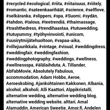
#recycled #ecological
,
#riita
,
#riitaisuus
,
#riitely
,
#romantic
,
#sateenkaarihäät
,
#science
,
#selflove
,
#selkäranka
,
#slippers
,
#spa
,
#Suomi
,
#sydän
,
#tahdon
,
#talous
,
#teetrendiä
,
#thaimassage
,
#trashthedress
,
#trendihaastaa
,
#tutuwedding
,
#tutuyummy
,
#työhyvinvointi
,
#unicorn
,
#uusirytmijätehuoltoon
,
#vapaa-aika
,
#villejuurikkala
,
#vintage
,
#visual
,
#weddingdress
,
#weddingfair
,
#weddingfashion
,
#weddingphotography
,
#weddings
,
#wellness
,
#wellnessspa
,
#älälaihduta
,
A. Tillander
,
AbFabMovie
,
Absolutely Fabulous
,
accommodation
,
Adam Hobbs
,
Aeroe
,
Aeroeskobing
,
Ajankohtainen Kakkonen
,
Albania
,
alcohol
,
alkoholi
,
Alli Kaattori
,
Alppikristalli
,
alternative wedding
,
alternative wedding blog
,
alternative wedding website
,
alttari
,
Amal
Alamuddin
,
American Sweetie
,
Amor.fi
,
Andelen