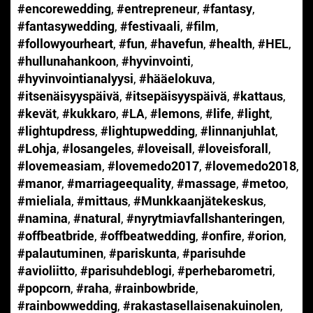
#encorewedding
,
#entrepreneur
,
#fantasy
,
#fantasywedding
,
#festivaali
,
#film
,
#followyourheart
,
#fun
,
#havefun
,
#health
,
#HEL
,
#hullunahankoon
,
#hyvinvointi
,
#hyvinvointianalyysi
,
#hääelokuva
,
#itsenäisyyspäivä
,
#itsepäisyyspäivä
,
#kattaus
,
#kevät
,
#kukkaro
,
#LA
,
#lemons
,
#life
,
#light
,
#lightupdress
,
#lightupwedding
,
#linnanjuhlat
,
#Lohja
,
#losangeles
,
#loveisall
,
#loveisforall
,
#lovemeasiam
,
#lovemedo2017
,
#lovemedo2018
,
#manor
,
#marriageequality
,
#massage
,
#metoo
,
#mieliala
,
#mittaus
,
#Munkkaanjätekeskus
,
#namina
,
#natural
,
#nyrytmiavfallshanteringen
,
#offbeatbride
,
#offbeatwedding
,
#onfire
,
#orion
,
#palautuminen
,
#pariskunta
,
#parisuhde
#avioliitto
,
#parisuhdeblogi
,
#perhebarometri
,
#popcorn
,
#raha
,
#rainbowbride
,
#rainbowwedding
,
#rakastasellaisenakuinolen
,