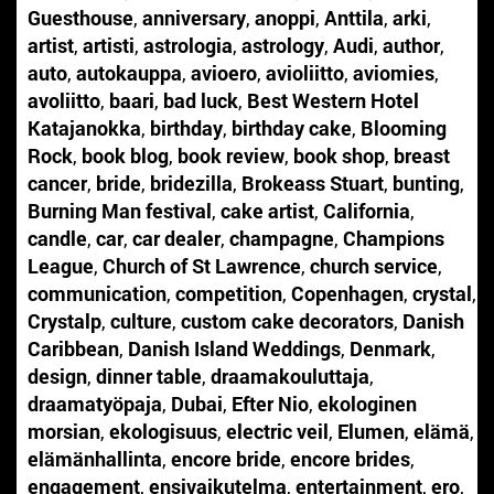
Guesthouse
,
anniversary
,
anoppi
,
Anttila
,
arki
,
artist
,
artisti
,
astrologia
,
astrology
,
Audi
,
author
,
auto
,
autokauppa
,
avioero
,
avioliitto
,
aviomies
,
avoliitto
,
baari
,
bad luck
,
Best Western Hotel
Katajanokka
,
birthday
,
birthday cake
,
Blooming
Rock
,
book blog
,
book review
,
book shop
,
breast
cancer
,
bride
,
bridezilla
,
Brokeass Stuart
,
bunting
,
Burning Man festival
,
cake artist
,
California
,
candle
,
car
,
car dealer
,
champagne
,
Champions
League
,
Church of St Lawrence
,
church service
,
communication
,
competition
,
Copenhagen
,
crystal
,
Crystalp
,
culture
,
custom cake decorators
,
Danish
Caribbean
,
Danish Island Weddings
,
Denmark
,
design
,
dinner table
,
draamakouluttaja
,
draamatyöpaja
,
Dubai
,
Efter Nio
,
ekologinen
morsian
,
ekologisuus
,
electric veil
,
Elumen
,
elämä
,
elämänhallinta
,
encore bride
,
encore brides
,
engagement
,
ensivaikutelma
,
entertainment
,
ero
,