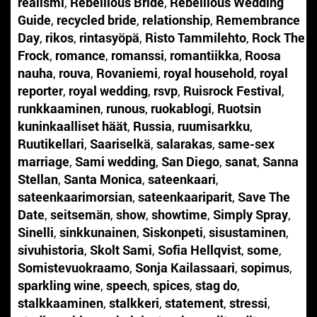
realismi
,
Rebellious Bride
,
Rebellious Wedding
Guide
,
recycled bride
,
relationship
,
Remembrance
Day
,
rikos
,
rintasyöpä
,
Risto Tammilehto
,
Rock The
Frock
,
romance
,
romanssi
,
romantiikka
,
Roosa
nauha
,
rouva
,
Rovaniemi
,
royal household
,
royal
reporter
,
royal wedding
,
rsvp
,
Ruisrock Festival
,
runkkaaminen
,
runous
,
ruokablogi
,
Ruotsin
kuninkaalliset häät
,
Russia
,
ruumisarkku
,
Ruutikellari
,
Saariselkä
,
salarakas
,
same-sex
marriage
,
Sami wedding
,
San Diego
,
sanat
,
Sanna
Stellan
,
Santa Monica
,
sateenkaari
,
sateenkaarimorsian
,
sateenkaariparit
,
Save The
Date
,
seitsemän
,
show
,
showtime
,
Simply Spray
,
Sinelli
,
sinkkunainen
,
Siskonpeti
,
sisustaminen
,
sivuhistoria
,
Skolt Sami
,
Sofia Hellqvist
,
some
,
Somistevuokraamo
,
Sonja Kailassaari
,
sopimus
,
sparkling wine
,
speech
,
spices
,
stag do
,
stalkkaaminen
,
stalkkeri
,
statement
,
stressi
,