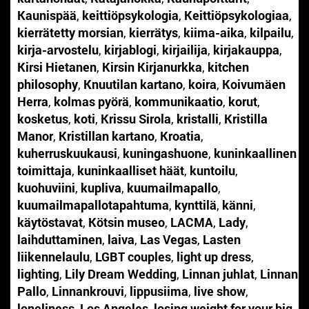
Kaunispää
,
keittiöpsykologia
,
Keittiöpsykologiaa
,
kierrätetty morsian
,
kierrätys
,
kiima-aika
,
kilpailu
,
kirja-arvostelu
,
kirjablogi
,
kirjailija
,
kirjakauppa
,
Kirsi Hietanen
,
Kirsin Kirjanurkka
,
kitchen
philosophy
,
Knuutilan kartano
,
koira
,
Koivumäen
Herra
,
kolmas pyörä
,
kommunikaatio
,
korut
,
kosketus
,
koti
,
Krissu Sirola
,
kristalli
,
Kristilla
Manor
,
Kristillan kartano
,
Kroatia
,
kuherruskuukausi
,
kuningashuone
,
kuninkaallinen
toimittaja
,
kuninkaalliset häät
,
kuntoilu
,
kuohuviini
,
kupliva
,
kuumailmapallo
,
kuumailmapallotapahtuma
,
kynttilä
,
känni
,
käytöstavat
,
Kötsin museo
,
LACMA
,
Lady
,
laihduttaminen
,
laiva
,
Las Vegas
,
Lasten
liikennelaulu
,
LGBT couples
,
light up dress
,
lighting
,
Lily Dream Wedding
,
Linnan juhlat
,
Linnan
Pallo
,
Linnankrouvi
,
lippusiima
,
live show
,
loneliness
,
Los Angeles
,
losing weight for your big