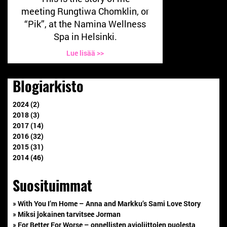
meeting Rungtiwa Chomklin, or
“Pik”, at the Namina Wellness
Spa in Helsinki.
Lue lisää >>
Blogiarkisto
2024 (2)
2018 (3)
2017 (14)
2016 (32)
2015 (31)
2014 (46)
Suosituimmat
» With You I’m Home – Anna and Markku’s Sami Love Story
» Miksi jokainen tarvitsee Jorman
» For Better For Worse – onnellisten avioliittojen puolesta