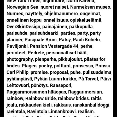
New York Times
,
nightmare
,
North Karelia
,
Norwegian Sea
,
nuoret naiset
,
Nurmeksen museo
,
Nurmes
,
näyttely
,
ohjelmanumero
,
ongelmat
,
onnellinen loppu
,
onnellisuus
,
opiskeluelämä
,
OverSkinDesign
,
painajainen
,
pakkopulla
,
parisuhde
,
parisuhdearki
,
parties
,
party
,
party
planner
,
Pasquale Bruni
,
Patsy
,
Pauli Kohelo
,
Paviljonki
,
Pension Vestergade 44
,
perhe
,
perinteet
,
Perkele
,
persoonalliset häät
,
photography
,
pienperhe
,
pikkujoulut
,
pilates for
brides
,
Plagen
,
poetry
,
polttarit
,
prinsessa
,
Prinssi
Carl Philip
,
promise
,
proposal
,
puhe
,
pulisuudelma
,
pyhäinpäivä
,
Pyhän Laurin kirkko
,
På Torvet
,
Päivi
Lehtovuori
,
pönötys
,
Raasepori
,
Raggarimorsiamen hääopas
,
Raggarimorsian
,
rainbow
,
Rainbow Bride
,
rainbow brides
,
raitis
joulu
,
rakkauden kieli
,
rakkaus
,
ranskanbulldoggi
,
ravintola
,
Ravintola Linnankrouvi
,
realism
,