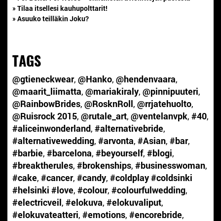
» Tilaa itsellesi kauhupolttarit!
» Asuuko teilläkin Joku?
TAGS
@gtieneckwear
,
@Hanko
,
@hendenvaara
,
@maarit_liimatta
,
@mariakiraly
,
@pinnipuuteri
,
@RainbowBrides
,
@RosknRoll
,
@rrjatehuolto
,
@Ruisrock 2015
,
@rutale_art
,
@ventelanvpk
,
#40
,
#aliceinwonderland
,
#alternativebride
,
#alternativewedding
,
#arvonta
,
#Asian
,
#bar
,
#barbie
,
#barcelona
,
#beyourself
,
#blogi
,
#breaktherules
,
#brokenships
,
#businesswoman
,
#cake
,
#cancer
,
#candy
,
#coldplay #coldsinki
#helsinki #love
,
#colour
,
#colourfulwedding
,
#electricveil
,
#elokuva
,
#elokuvaliput
,
#elokuvateatteri
,
#emotions
,
#encorebride
,