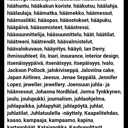
häähuntu
,
hääkakun koriste
,
hääkutsu
,
häälahja
,
häälaulaja
,
häämatka
,
häämekko
,
häämessut
,
häämusiikki
,
hääopas
,
hääostokset
,
hääpuku
,
hääpäivä
,
hääsomisteet
,
häästressi
,
hääsuunnittelija
,
hääsuunnittelu
,
häät
,
häätilat
,
häätreeni
,
häätrendit
,
häävalmistelut
,
häävalokuvaus
,
hääyritys
,
hääyö
,
Ian Derry
,
ihmissuhteet
,
ilo
,
Inari
,
insurance
,
interior design
,
itsenäisyypäivä
,
itsenäisyys
,
itsepäisyys
,
Ivalo
,
Jackson Pollock
,
jalokiviseppä
,
Jaloviina cake
,
Japan Airlines
,
Jeesus
,
Jenae Seppälä
,
Jennifer
Lopez
,
jeweller
,
jewellery
,
Joensuun juhla- ja
häämessut
,
Johanna Nordblad
,
Jorma Tynkkynen
,
joulu
,
joulupukki
,
journalism
,
juhlaohjelma
,
juhlapaikka
,
juhlapyhät
,
juhlapöytä
,
juhlat
,
juhlatilat
,
Juhlatuulella -näyttely
,
Kaapelitehdas
,
kaaso
,
kampaaja
,
kampaamo
,
kapina
,
kartanohäät
,
Katajanokka
,
Kauhupolttarit
,