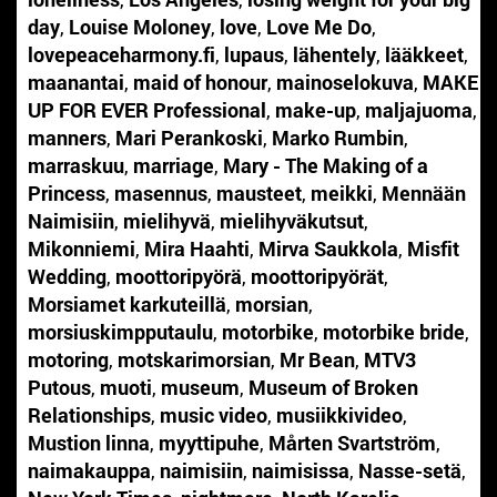
day
,
Louise Moloney
,
love
,
Love Me Do
,
lovepeaceharmony.fi
,
lupaus
,
lähentely
,
lääkkeet
,
maanantai
,
maid of honour
,
mainoselokuva
,
MAKE
UP FOR EVER Professional
,
make-up
,
maljajuoma
,
manners
,
Mari Perankoski
,
Marko Rumbin
,
marraskuu
,
marriage
,
Mary - The Making of a
Princess
,
masennus
,
mausteet
,
meikki
,
Mennään
Naimisiin
,
mielihyvä
,
mielihyväkutsut
,
Mikonniemi
,
Mira Haahti
,
Mirva Saukkola
,
Misfit
Wedding
,
moottoripyörä
,
moottoripyörät
,
Morsiamet karkuteillä
,
morsian
,
morsiuskimpputaulu
,
motorbike
,
motorbike bride
,
motoring
,
motskarimorsian
,
Mr Bean
,
MTV3
Putous
,
muoti
,
museum
,
Museum of Broken
Relationships
,
music video
,
musiikkivideo
,
Mustion linna
,
myyttipuhe
,
Mårten Svartström
,
naimakauppa
,
naimisiin
,
naimisissa
,
Nasse-setä
,