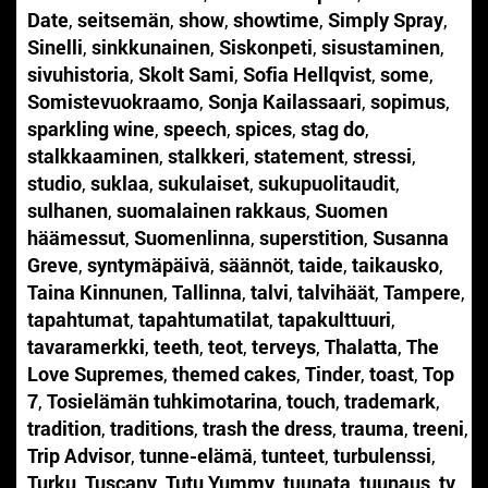
Date
,
seitsemän
,
show
,
showtime
,
Simply Spray
,
Sinelli
,
sinkkunainen
,
Siskonpeti
,
sisustaminen
,
sivuhistoria
,
Skolt Sami
,
Sofia Hellqvist
,
some
,
Somistevuokraamo
,
Sonja Kailassaari
,
sopimus
,
sparkling wine
,
speech
,
spices
,
stag do
,
stalkkaaminen
,
stalkkeri
,
statement
,
stressi
,
studio
,
suklaa
,
sukulaiset
,
sukupuolitaudit
,
sulhanen
,
suomalainen rakkaus
,
Suomen
häämessut
,
Suomenlinna
,
superstition
,
Susanna
Greve
,
syntymäpäivä
,
säännöt
,
taide
,
taikausko
,
Taina Kinnunen
,
Tallinna
,
talvi
,
talvihäät
,
Tampere
,
tapahtumat
,
tapahtumatilat
,
tapakulttuuri
,
tavaramerkki
,
teeth
,
teot
,
terveys
,
Thalatta
,
The
Love Supremes
,
themed cakes
,
Tinder
,
toast
,
Top
7
,
Tosielämän tuhkimotarina
,
touch
,
trademark
,
tradition
,
traditions
,
trash the dress
,
trauma
,
treeni
,
Trip Advisor
,
tunne-elämä
,
tunteet
,
turbulenssi
,
Turku
,
Tuscany
,
Tutu Yummy
,
tuunata
,
tuunaus
,
tv