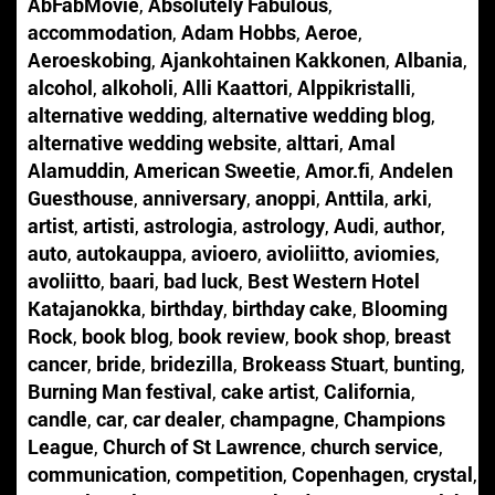
AbFabMovie
,
Absolutely Fabulous
,
accommodation
,
Adam Hobbs
,
Aeroe
,
Aeroeskobing
,
Ajankohtainen Kakkonen
,
Albania
,
alcohol
,
alkoholi
,
Alli Kaattori
,
Alppikristalli
,
alternative wedding
,
alternative wedding blog
,
alternative wedding website
,
alttari
,
Amal
Alamuddin
,
American Sweetie
,
Amor.fi
,
Andelen
Guesthouse
,
anniversary
,
anoppi
,
Anttila
,
arki
,
artist
,
artisti
,
astrologia
,
astrology
,
Audi
,
author
,
auto
,
autokauppa
,
avioero
,
avioliitto
,
aviomies
,
avoliitto
,
baari
,
bad luck
,
Best Western Hotel
Katajanokka
,
birthday
,
birthday cake
,
Blooming
Rock
,
book blog
,
book review
,
book shop
,
breast
cancer
,
bride
,
bridezilla
,
Brokeass Stuart
,
bunting
,
Burning Man festival
,
cake artist
,
California
,
candle
,
car
,
car dealer
,
champagne
,
Champions
League
,
Church of St Lawrence
,
church service
,
communication
,
competition
,
Copenhagen
,
crystal
,