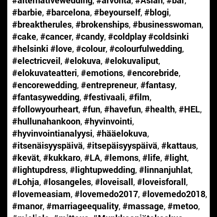
#barbie
,
#barcelona
,
#beyourself
,
#blogi
,
#breaktherules
,
#brokenships
,
#businesswoman
,
#cake
,
#cancer
,
#candy
,
#coldplay #coldsinki
#helsinki #love
,
#colour
,
#colourfulwedding
,
#electricveil
,
#elokuva
,
#elokuvaliput
,
#elokuvateatteri
,
#emotions
,
#encorebride
,
#encorewedding
,
#entrepreneur
,
#fantasy
,
#fantasywedding
,
#festivaali
,
#film
,
#followyourheart
,
#fun
,
#havefun
,
#health
,
#HEL
,
#hullunahankoon
,
#hyvinvointi
,
#hyvinvointianalyysi
,
#hääelokuva
,
#itsenäisyyspäivä
,
#itsepäisyyspäivä
,
#kattaus
,
#kevät
,
#kukkaro
,
#LA
,
#lemons
,
#life
,
#light
,
#lightupdress
,
#lightupwedding
,
#linnanjuhlat
,
#Lohja
,
#losangeles
,
#loveisall
,
#loveisforall
,
#lovemeasiam
,
#lovemedo2017
,
#lovemedo2018
,
#manor
,
#marriageequality
,
#massage
,
#metoo
,