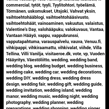
commercial
,
tytöt
,
tyyli
,
Tyylitohtori
,
työelämä
,
Törmänen
,
uskomukset
,
Utsjoki
,
Vahvat yksin
,
vaihtoehtohääblogi
,
vaihtoehtohääsivusto
,
vaihtoehtohäät
,
vainoaminen
,
vakuutus
,
valaistus
,
Valentine's Day
,
valohääpuku
,
valokuvaus
,
Vantaa
,
Vantaan Hääyö
,
vappu
,
vappubrunssi
,
vapputapahtuma
,
varauspalvelu
,
vauva
,
Venuu.fi
,
vihkipappi
,
vihkiraamattu
,
vihkivalat
,
viihde
,
Villa
Tellina
,
Villi Vanilja
,
visitaeroe.dk
,
vote
,
vp
,
Vuoden
Hääyritys
,
Väestöliitto
,
wedding
,
wedding band
,
wedding blog
,
wedding budget
,
wedding business
,
wedding cake
,
wedding car
,
wedding decorations
,
wedding DIY
,
wedding dress
,
wedding dress
design
,
wedding fair
,
wedding gift
,
wedding guide
,
wedding invitation
,
wedding island
,
wedding
manor
,
wedding music
,
wedding night
,
wedding
photography
,
wedding planner
,
wedding
preparations
,
wedding shopping
,
wedding singer
,