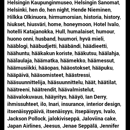
Helsingin Kaupunginmuseo
,
Helsingin Sanomat
,
Helsinki
,
hen do
,
hen night
,
Hende Nieminen
,
Hilkka Olkinuora
,
hirmumorsian
,
historia
,
history
,
hiukset
,
hiusväri
,
home
,
honeymoon
,
Hotel Ivalo
,
hotelli Katajanokka
,
Hull
,
humalaiset
,
humour
,
huono onni
,
husband
,
huumori
,
hyvä mieli
,
hääblogi
,
hääbudjetti
,
hääbändi
,
häädieetti
,
häähuntu
,
hääkakun koriste
,
hääkutsu
,
häälahja
,
häälaulaja
,
häämatka
,
häämekko
,
häämessut
,
häämusiikki
,
hääopas
,
hääostokset
,
hääpuku
,
hääpäivä
,
hääsomisteet
,
häästressi
,
hääsuunnittelija
,
hääsuunnittelu
,
häät
,
häätilat
,
häätreeni
,
häätrendit
,
häävalmistelut
,
häävalokuvaus
,
hääyritys
,
hääyö
,
Ian Derry
,
ihmissuhteet
,
ilo
,
Inari
,
insurance
,
interior design
,
itsenäisyypäivä
,
itsenäisyys
,
itsepäisyys
,
Ivalo
,
Jackson Pollock
,
jalokiviseppä
,
Jaloviina cake
,
Japan Airlines
,
Jeesus
,
Jenae Seppälä
,
Jennifer