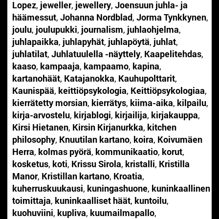
Lopez
,
jeweller
,
jewellery
,
Joensuun juhla- ja
häämessut
,
Johanna Nordblad
,
Jorma Tynkkynen
,
joulu
,
joulupukki
,
journalism
,
juhlaohjelma
,
juhlapaikka
,
juhlapyhät
,
juhlapöytä
,
juhlat
,
juhlatilat
,
Juhlatuulella -näyttely
,
Kaapelitehdas
,
kaaso
,
kampaaja
,
kampaamo
,
kapina
,
kartanohäät
,
Katajanokka
,
Kauhupolttarit
,
Kaunispää
,
keittiöpsykologia
,
Keittiöpsykologiaa
,
kierrätetty morsian
,
kierrätys
,
kiima-aika
,
kilpailu
,
kirja-arvostelu
,
kirjablogi
,
kirjailija
,
kirjakauppa
,
Kirsi Hietanen
,
Kirsin Kirjanurkka
,
kitchen
philosophy
,
Knuutilan kartano
,
koira
,
Koivumäen
Herra
,
kolmas pyörä
,
kommunikaatio
,
korut
,
kosketus
,
koti
,
Krissu Sirola
,
kristalli
,
Kristilla
Manor
,
Kristillan kartano
,
Kroatia
,
kuherruskuukausi
,
kuningashuone
,
kuninkaallinen
toimittaja
,
kuninkaalliset häät
,
kuntoilu
,
kuohuviini
,
kupliva
,
kuumailmapallo
,