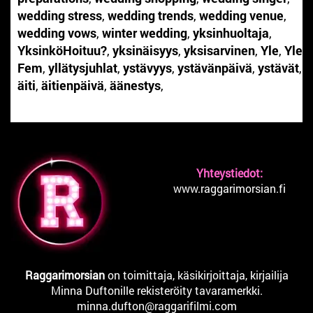
wedding stress
,
wedding trends
,
wedding venue
,
wedding vows
,
winter wedding
,
yksinhuoltaja
,
YksinköHoituu?
,
yksinäisyys
,
yksisarvinen
,
Yle
,
Yle
Fem
,
yllätysjuhlat
,
ystävyys
,
ystävänpäivä
,
ystävät
,
äiti
,
äitienpäivä
,
äänestys
,
Yhteystiedot:
www.raggarimorsian.fi
Raggarimorsian
on toimittaja, käsikirjoittaja, kirjailija
Minna Duftonille rekisteröity tavaramerkki.
minna.dufton@raggarifilmi.com