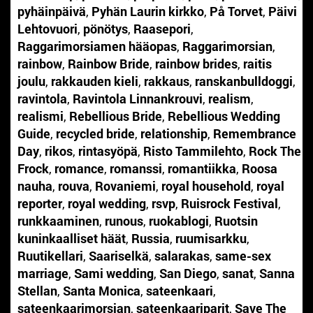
pyhäinpäivä
,
Pyhän Laurin kirkko
,
På Torvet
,
Päivi
Lehtovuori
,
pönötys
,
Raasepori
,
Raggarimorsiamen hääopas
,
Raggarimorsian
,
rainbow
,
Rainbow Bride
,
rainbow brides
,
raitis
joulu
,
rakkauden kieli
,
rakkaus
,
ranskanbulldoggi
,
ravintola
,
Ravintola Linnankrouvi
,
realism
,
realismi
,
Rebellious Bride
,
Rebellious Wedding
Guide
,
recycled bride
,
relationship
,
Remembrance
Day
,
rikos
,
rintasyöpä
,
Risto Tammilehto
,
Rock The
Frock
,
romance
,
romanssi
,
romantiikka
,
Roosa
nauha
,
rouva
,
Rovaniemi
,
royal household
,
royal
reporter
,
royal wedding
,
rsvp
,
Ruisrock Festival
,
runkkaaminen
,
runous
,
ruokablogi
,
Ruotsin
kuninkaalliset häät
,
Russia
,
ruumisarkku
,
Ruutikellari
,
Saariselkä
,
salarakas
,
same-sex
marriage
,
Sami wedding
,
San Diego
,
sanat
,
Sanna
Stellan
,
Santa Monica
,
sateenkaari
,
sateenkaarimorsian
,
sateenkaariparit
,
Save The