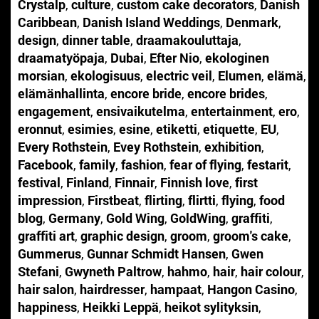
Crystalp
,
culture
,
custom cake decorators
,
Danish
Caribbean
,
Danish Island Weddings
,
Denmark
,
design
,
dinner table
,
draamakouluttaja
,
draamatyöpaja
,
Dubai
,
Efter Nio
,
ekologinen
morsian
,
ekologisuus
,
electric veil
,
Elumen
,
elämä
,
elämänhallinta
,
encore bride
,
encore brides
,
engagement
,
ensivaikutelma
,
entertainment
,
ero
,
eronnut
,
esimies
,
esine
,
etiketti
,
etiquette
,
EU
,
Every Rothstein
,
Evey Rothstein
,
exhibition
,
Facebook
,
family
,
fashion
,
fear of flying
,
festarit
,
festival
,
Finland
,
Finnair
,
Finnish love
,
first
impression
,
Firstbeat
,
flirting
,
flirtti
,
flying
,
food
blog
,
Germany
,
Gold Wing
,
GoldWing
,
graffiti
,
graffiti art
,
graphic design
,
groom
,
groom's cake
,
Gummerus
,
Gunnar Schmidt Hansen
,
Gwen
Stefani
,
Gwyneth Paltrow
,
hahmo
,
hair
,
hair colour
,
hair salon
,
hairdresser
,
hampaat
,
Hangon Casino
,
happiness
,
Heikki Leppä
,
heikot sylityksin
,