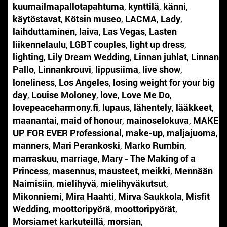
kuumailmapallotapahtuma
,
kynttilä
,
känni
,
käytöstavat
,
Kötsin museo
,
LACMA
,
Lady
,
laihduttaminen
,
laiva
,
Las Vegas
,
Lasten
liikennelaulu
,
LGBT couples
,
light up dress
,
lighting
,
Lily Dream Wedding
,
Linnan juhlat
,
Linnan
Pallo
,
Linnankrouvi
,
lippusiima
,
live show
,
loneliness
,
Los Angeles
,
losing weight for your big
day
,
Louise Moloney
,
love
,
Love Me Do
,
lovepeaceharmony.fi
,
lupaus
,
lähentely
,
lääkkeet
,
maanantai
,
maid of honour
,
mainoselokuva
,
MAKE
UP FOR EVER Professional
,
make-up
,
maljajuoma
,
manners
,
Mari Perankoski
,
Marko Rumbin
,
marraskuu
,
marriage
,
Mary - The Making of a
Princess
,
masennus
,
mausteet
,
meikki
,
Mennään
Naimisiin
,
mielihyvä
,
mielihyväkutsut
,
Mikonniemi
,
Mira Haahti
,
Mirva Saukkola
,
Misfit
Wedding
,
moottoripyörä
,
moottoripyörät
,
Morsiamet karkuteillä
,
morsian
,