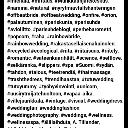
#mieliala
,
#mittaus
,
#Munkkaanjätekeskus
,
#namina
,
#natural
,
#nyrytmiavfallshanteringen
,
#offbeatbride
,
#offbeatwedding
,
#onfire
,
#orion
,
#palautuminen
,
#pariskunta
,
#parisuhde
#avioliitto
,
#parisuhdeblogi
,
#perhebarometri
,
#popcorn
,
#raha
,
#rainbowbride
,
#rainbowwedding
,
#rakastasellaisenakuinolen
,
#recycled #ecological
,
#riita
,
#riitaisuus
,
#riitely
,
#romantic
,
#sateenkaarihäät
,
#science
,
#selflove
,
#selkäranka
,
#slippers
,
#spa
,
#Suomi
,
#sydän
,
#tahdon
,
#talous
,
#teetrendiä
,
#thaimassage
,
#trashthedress
,
#trendihaastaa
,
#tutuwedding
,
#tutuyummy
,
#työhyvinvointi
,
#unicorn
,
#uusirytmijätehuoltoon
,
#vapaa-aika
,
#villejuurikkala
,
#vintage
,
#visual
,
#weddingdress
,
#weddingfair
,
#weddingfashion
,
#weddingphotography
,
#weddings
,
#wellness
,
#wellnessspa
,
#älälaihduta
,
A. Tillander
,