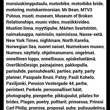
morsiuskimpputaulu
,
motorbike
,
motorbike bride
,
motoring
,
motskarimorsian
,
Mr Bean
,
MTV3
Putous
,
muoti
,
museum
,
Museum of Broken
Relationships
,
music video
,
musiikkivideo
,
Mustion linna
,
myyttipuhe
,
Mårten Svartström
,
naimakauppa
,
naimisiin
,
naimisissa
,
Nasse-setä
,
New York Times
,
nightmare
,
North Karelia
,
Norwegian Sea
,
nuoret naiset
,
Nurmeksen museo
,
Nurmes
,
näyttely
,
ohjelmanumero
,
ongelmat
,
onnellinen loppu
,
onnellisuus
,
opiskeluelämä
,
OverSkinDesign
,
painajainen
,
pakkopulla
,
parisuhde
,
parisuhdearki
,
parties
,
party
,
party
planner
,
Pasquale Bruni
,
Patsy
,
Pauli Kohelo
,
Paviljonki
,
Pension Vestergade 44
,
perhe
,
perinteet
,
Perkele
,
persoonalliset häät
,
photography
,
pienperhe
,
pikkujoulut
,
pilates for
brides
,
Plagen
,
poetry
,
polttarit
,
prinsessa
,
Prinssi
Carl Philip
,
promise
,
proposal
,
puhe
,
pulisuudelma
,