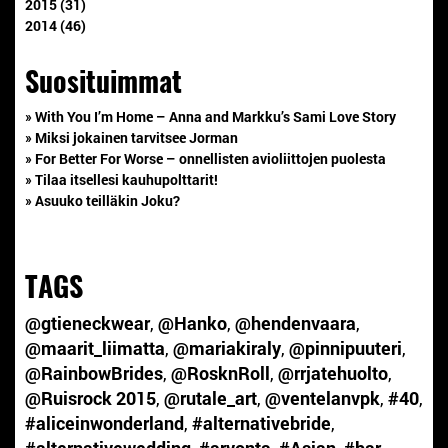
2015 (31)
2014 (46)
Suosituimmat
» With You I’m Home – Anna and Markku’s Sami Love Story
» Miksi jokainen tarvitsee Jorman
» For Better For Worse – onnellisten avioliittojen puolesta
» Tilaa itsellesi kauhupolttarit!
» Asuuko teilläkin Joku?
TAGS
@gtieneckwear
,
@Hanko
,
@hendenvaara
,
@maarit_liimatta
,
@mariakiraly
,
@pinnipuuteri
,
@RainbowBrides
,
@RosknRoll
,
@rrjatehuolto
,
@Ruisrock 2015
,
@rutale_art
,
@ventelanvpk
,
#40
,
#aliceinwonderland
,
#alternativebride
,
#alternativewedding
,
#arvonta
,
#Asian
,
#bar
,