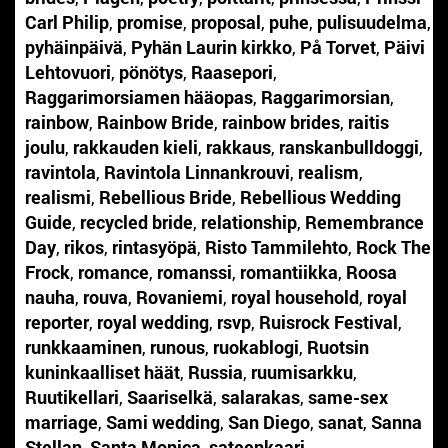
Carl Philip
,
promise
,
proposal
,
puhe
,
pulisuudelma
,
pyhäinpäivä
,
Pyhän Laurin kirkko
,
På Torvet
,
Päivi
Lehtovuori
,
pönötys
,
Raasepori
,
Raggarimorsiamen hääopas
,
Raggarimorsian
,
rainbow
,
Rainbow Bride
,
rainbow brides
,
raitis
joulu
,
rakkauden kieli
,
rakkaus
,
ranskanbulldoggi
,
ravintola
,
Ravintola Linnankrouvi
,
realism
,
realismi
,
Rebellious Bride
,
Rebellious Wedding
Guide
,
recycled bride
,
relationship
,
Remembrance
Day
,
rikos
,
rintasyöpä
,
Risto Tammilehto
,
Rock The
Frock
,
romance
,
romanssi
,
romantiikka
,
Roosa
nauha
,
rouva
,
Rovaniemi
,
royal household
,
royal
reporter
,
royal wedding
,
rsvp
,
Ruisrock Festival
,
runkkaaminen
,
runous
,
ruokablogi
,
Ruotsin
kuninkaalliset häät
,
Russia
,
ruumisarkku
,
Ruutikellari
,
Saariselkä
,
salarakas
,
same-sex
marriage
,
Sami wedding
,
San Diego
,
sanat
,
Sanna
Stellan
,
Santa Monica
,
sateenkaari
,