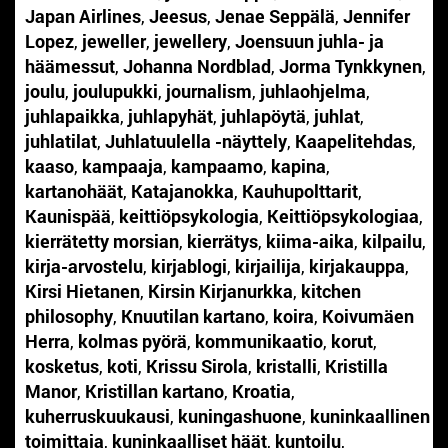
Japan Airlines
,
Jeesus
,
Jenae Seppälä
,
Jennifer
Lopez
,
jeweller
,
jewellery
,
Joensuun juhla- ja
häämessut
,
Johanna Nordblad
,
Jorma Tynkkynen
,
joulu
,
joulupukki
,
journalism
,
juhlaohjelma
,
juhlapaikka
,
juhlapyhät
,
juhlapöytä
,
juhlat
,
juhlatilat
,
Juhlatuulella -näyttely
,
Kaapelitehdas
,
kaaso
,
kampaaja
,
kampaamo
,
kapina
,
kartanohäät
,
Katajanokka
,
Kauhupolttarit
,
Kaunispää
,
keittiöpsykologia
,
Keittiöpsykologiaa
,
kierrätetty morsian
,
kierrätys
,
kiima-aika
,
kilpailu
,
kirja-arvostelu
,
kirjablogi
,
kirjailija
,
kirjakauppa
,
Kirsi Hietanen
,
Kirsin Kirjanurkka
,
kitchen
philosophy
,
Knuutilan kartano
,
koira
,
Koivumäen
Herra
,
kolmas pyörä
,
kommunikaatio
,
korut
,
kosketus
,
koti
,
Krissu Sirola
,
kristalli
,
Kristilla
Manor
,
Kristillan kartano
,
Kroatia
,
kuherruskuukausi
,
kuningashuone
,
kuninkaallinen
toimittaja
,
kuninkaalliset häät
,
kuntoilu
,