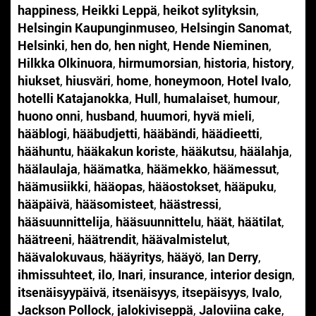
happiness
,
Heikki Leppä
,
heikot sylityksin
,
Helsingin Kaupunginmuseo
,
Helsingin Sanomat
,
Helsinki
,
hen do
,
hen night
,
Hende Nieminen
,
Hilkka Olkinuora
,
hirmumorsian
,
historia
,
history
,
hiukset
,
hiusväri
,
home
,
honeymoon
,
Hotel Ivalo
,
hotelli Katajanokka
,
Hull
,
humalaiset
,
humour
,
huono onni
,
husband
,
huumori
,
hyvä mieli
,
hääblogi
,
hääbudjetti
,
hääbändi
,
häädieetti
,
häähuntu
,
hääkakun koriste
,
hääkutsu
,
häälahja
,
häälaulaja
,
häämatka
,
häämekko
,
häämessut
,
häämusiikki
,
hääopas
,
hääostokset
,
hääpuku
,
hääpäivä
,
hääsomisteet
,
häästressi
,
hääsuunnittelija
,
hääsuunnittelu
,
häät
,
häätilat
,
häätreeni
,
häätrendit
,
häävalmistelut
,
häävalokuvaus
,
hääyritys
,
hääyö
,
Ian Derry
,
ihmissuhteet
,
ilo
,
Inari
,
insurance
,
interior design
,
itsenäisyypäivä
,
itsenäisyys
,
itsepäisyys
,
Ivalo
,
Jackson Pollock
,
jalokiviseppä
,
Jaloviina cake
,