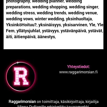
photography
,
wedding planner
,
wedding
preparations
,
wedding shopping
,
wedding singer
,
wedding stress
,
wedding trends
,
wedding venue
,
wedding vows
,
winter wedding
,
yksinhuoltaja
,
YksinköHoituu?
,
yksinäisyys
,
yksisarvinen
,
Yle
,
Yle
Fem
,
yllätysjuhlat
,
ystävyys
,
ystävänpäivä
,
ystävät
,
äiti
,
äitienpäivä
,
äänestys
,
Yhteystiedot:
www.raggarimorsian.fi
Raggarimorsian
on toimittaja, käsikirjoittaja, kirjailija
Minna Duftonille rekisteröity tavaramerkki.