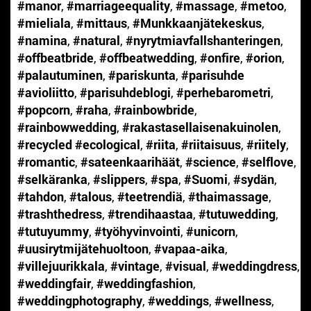
#manor
,
#marriageequality
,
#massage
,
#metoo
,
#mieliala
,
#mittaus
,
#Munkkaanjätekeskus
,
#namina
,
#natural
,
#nyrytmiavfallshanteringen
,
#offbeatbride
,
#offbeatwedding
,
#onfire
,
#orion
,
#palautuminen
,
#pariskunta
,
#parisuhde
#avioliitto
,
#parisuhdeblogi
,
#perhebarometri
,
#popcorn
,
#raha
,
#rainbowbride
,
#rainbowwedding
,
#rakastasellaisenakuinolen
,
#recycled #ecological
,
#riita
,
#riitaisuus
,
#riitely
,
#romantic
,
#sateenkaarihäät
,
#science
,
#selflove
,
#selkäranka
,
#slippers
,
#spa
,
#Suomi
,
#sydän
,
#tahdon
,
#talous
,
#teetrendiä
,
#thaimassage
,
#trashthedress
,
#trendihaastaa
,
#tutuwedding
,
#tutuyummy
,
#työhyvinvointi
,
#unicorn
,
#uusirytmijätehuoltoon
,
#vapaa-aika
,
#villejuurikkala
,
#vintage
,
#visual
,
#weddingdress
,
#weddingfair
,
#weddingfashion
,
#weddingphotography
,
#weddings
,
#wellness
,