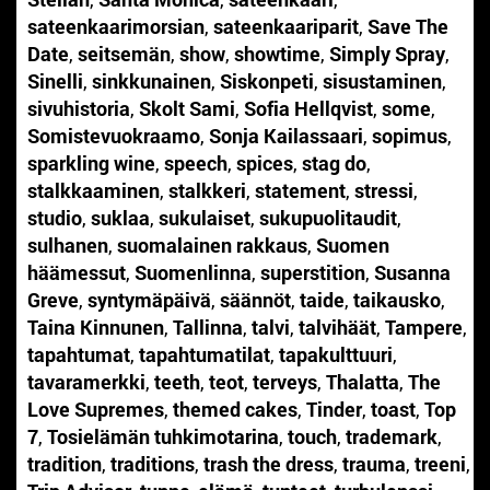
sateenkaarimorsian
,
sateenkaariparit
,
Save The
Date
,
seitsemän
,
show
,
showtime
,
Simply Spray
,
Sinelli
,
sinkkunainen
,
Siskonpeti
,
sisustaminen
,
sivuhistoria
,
Skolt Sami
,
Sofia Hellqvist
,
some
,
Somistevuokraamo
,
Sonja Kailassaari
,
sopimus
,
sparkling wine
,
speech
,
spices
,
stag do
,
stalkkaaminen
,
stalkkeri
,
statement
,
stressi
,
studio
,
suklaa
,
sukulaiset
,
sukupuolitaudit
,
sulhanen
,
suomalainen rakkaus
,
Suomen
häämessut
,
Suomenlinna
,
superstition
,
Susanna
Greve
,
syntymäpäivä
,
säännöt
,
taide
,
taikausko
,
Taina Kinnunen
,
Tallinna
,
talvi
,
talvihäät
,
Tampere
,
tapahtumat
,
tapahtumatilat
,
tapakulttuuri
,
tavaramerkki
,
teeth
,
teot
,
terveys
,
Thalatta
,
The
Love Supremes
,
themed cakes
,
Tinder
,
toast
,
Top
7
,
Tosielämän tuhkimotarina
,
touch
,
trademark
,
tradition
,
traditions
,
trash the dress
,
trauma
,
treeni
,