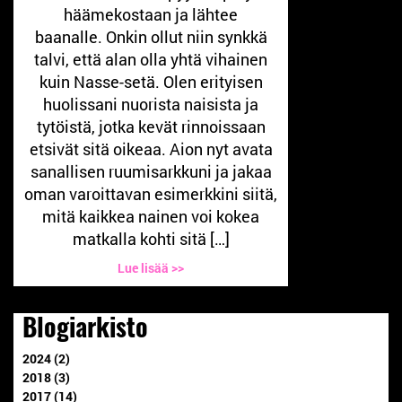
häämekostaan ja lähtee
baanalle. Onkin ollut niin synkkä
talvi, että alan olla yhtä vihainen
kuin Nasse-setä. Olen erityisen
huolissani nuorista naisista ja
tytöistä, jotka kevät rinnoissaan
etsivät sitä oikeaa. Aion nyt avata
sanallisen ruumisarkkuni ja jakaa
oman varoittavan esimerkkini siitä,
mitä kaikkea nainen voi kokea
matkalla kohti sitä […]
Lue lisää >>
Blogiarkisto
2024 (2)
2018 (3)
2017 (14)