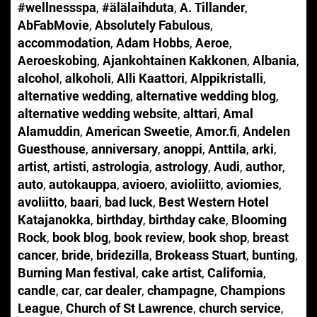
#wellnessspa
,
#älälaihduta
,
A. Tillander
,
AbFabMovie
,
Absolutely Fabulous
,
accommodation
,
Adam Hobbs
,
Aeroe
,
Aeroeskobing
,
Ajankohtainen Kakkonen
,
Albania
,
alcohol
,
alkoholi
,
Alli Kaattori
,
Alppikristalli
,
alternative wedding
,
alternative wedding blog
,
alternative wedding website
,
alttari
,
Amal
Alamuddin
,
American Sweetie
,
Amor.fi
,
Andelen
Guesthouse
,
anniversary
,
anoppi
,
Anttila
,
arki
,
artist
,
artisti
,
astrologia
,
astrology
,
Audi
,
author
,
auto
,
autokauppa
,
avioero
,
avioliitto
,
aviomies
,
avoliitto
,
baari
,
bad luck
,
Best Western Hotel
Katajanokka
,
birthday
,
birthday cake
,
Blooming
Rock
,
book blog
,
book review
,
book shop
,
breast
cancer
,
bride
,
bridezilla
,
Brokeass Stuart
,
bunting
,
Burning Man festival
,
cake artist
,
California
,
candle
,
car
,
car dealer
,
champagne
,
Champions
League
,
Church of St Lawrence
,
church service
,