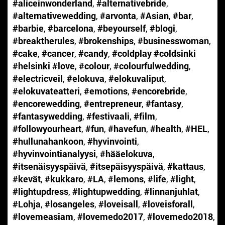
#aliceinwonderland
,
#alternativebride
,
#alternativewedding
,
#arvonta
,
#Asian
,
#bar
,
#barbie
,
#barcelona
,
#beyourself
,
#blogi
,
#breaktherules
,
#brokenships
,
#businesswoman
,
#cake
,
#cancer
,
#candy
,
#coldplay #coldsinki
#helsinki #love
,
#colour
,
#colourfulwedding
,
#electricveil
,
#elokuva
,
#elokuvaliput
,
#elokuvateatteri
,
#emotions
,
#encorebride
,
#encorewedding
,
#entrepreneur
,
#fantasy
,
#fantasywedding
,
#festivaali
,
#film
,
#followyourheart
,
#fun
,
#havefun
,
#health
,
#HEL
,
#hullunahankoon
,
#hyvinvointi
,
#hyvinvointianalyysi
,
#hääelokuva
,
#itsenäisyyspäivä
,
#itsepäisyyspäivä
,
#kattaus
,
#kevät
,
#kukkaro
,
#LA
,
#lemons
,
#life
,
#light
,
#lightupdress
,
#lightupwedding
,
#linnanjuhlat
,
#Lohja
,
#losangeles
,
#loveisall
,
#loveisforall
,
#lovemeasiam
,
#lovemedo2017
,
#lovemedo2018
,