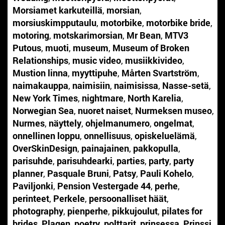
Morsiamet karkuteillä
,
morsian
,
morsiuskimpputaulu
,
motorbike
,
motorbike bride
,
motoring
,
motskarimorsian
,
Mr Bean
,
MTV3
Putous
,
muoti
,
museum
,
Museum of Broken
Relationships
,
music video
,
musiikkivideo
,
Mustion linna
,
myyttipuhe
,
Mårten Svartström
,
naimakauppa
,
naimisiin
,
naimisissa
,
Nasse-setä
,
New York Times
,
nightmare
,
North Karelia
,
Norwegian Sea
,
nuoret naiset
,
Nurmeksen museo
,
Nurmes
,
näyttely
,
ohjelmanumero
,
ongelmat
,
onnellinen loppu
,
onnellisuus
,
opiskeluelämä
,
OverSkinDesign
,
painajainen
,
pakkopulla
,
parisuhde
,
parisuhdearki
,
parties
,
party
,
party
planner
,
Pasquale Bruni
,
Patsy
,
Pauli Kohelo
,
Paviljonki
,
Pension Vestergade 44
,
perhe
,
perinteet
,
Perkele
,
persoonalliset häät
,
photography
,
pienperhe
,
pikkujoulut
,
pilates for
brides
,
Plagen
,
poetry
,
polttarit
,
prinsessa
,
Prinssi