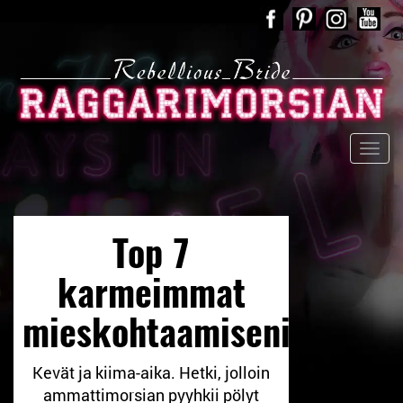
Top 7
karmeimmat
mieskohtaamiseni
Kevät ja kiima-aika. Hetki, jolloin
ammattimorsian pyyhkii pölyt