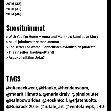
2016 (32)
2015 (31)
2014 (46)
Suosituimmat
» With You I’m Home – Anna and Markku’s Sami Love Story
» Miksi jokainen tarvitsee Jorman
» For Better For Worse – onnellisten avioliittojen puolesta
» Tilaa itsellesi kauhupolttarit!
» Asuuko teilläkin Joku?
TAGS
@gtieneckwear
,
@Hanko
,
@hendenvaara
,
@maarit_liimatta
,
@mariakiraly
,
@pinnipuuteri
,
@RainbowBrides
,
@RosknRoll
,
@rrjatehuolto
,
@Ruisrock 2015
,
@rutale_art
,
@ventelanvpk
,
#40
,