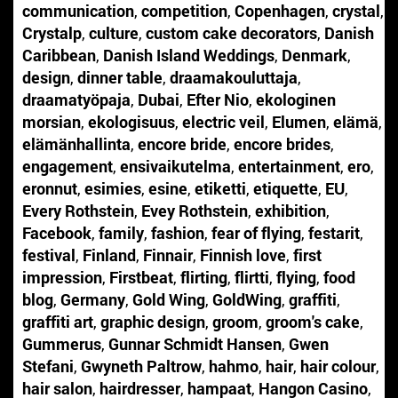
communication
,
competition
,
Copenhagen
,
crystal
,
Crystalp
,
culture
,
custom cake decorators
,
Danish
Caribbean
,
Danish Island Weddings
,
Denmark
,
design
,
dinner table
,
draamakouluttaja
,
draamatyöpaja
,
Dubai
,
Efter Nio
,
ekologinen
morsian
,
ekologisuus
,
electric veil
,
Elumen
,
elämä
,
elämänhallinta
,
encore bride
,
encore brides
,
engagement
,
ensivaikutelma
,
entertainment
,
ero
,
eronnut
,
esimies
,
esine
,
etiketti
,
etiquette
,
EU
,
Every Rothstein
,
Evey Rothstein
,
exhibition
,
Facebook
,
family
,
fashion
,
fear of flying
,
festarit
,
festival
,
Finland
,
Finnair
,
Finnish love
,
first
impression
,
Firstbeat
,
flirting
,
flirtti
,
flying
,
food
blog
,
Germany
,
Gold Wing
,
GoldWing
,
graffiti
,
graffiti art
,
graphic design
,
groom
,
groom's cake
,
Gummerus
,
Gunnar Schmidt Hansen
,
Gwen
Stefani
,
Gwyneth Paltrow
,
hahmo
,
hair
,
hair colour
,
hair salon
,
hairdresser
,
hampaat
,
Hangon Casino
,