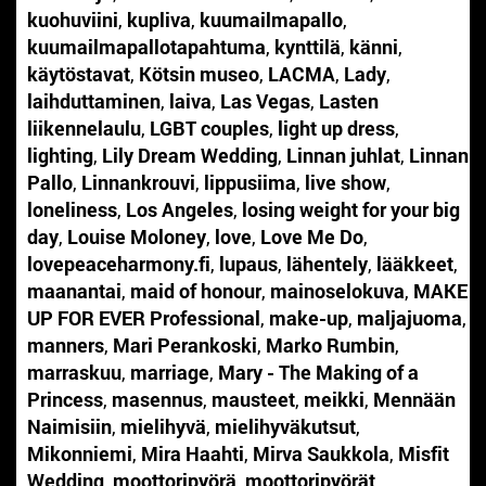
kuohuviini
,
kupliva
,
kuumailmapallo
,
kuumailmapallotapahtuma
,
kynttilä
,
känni
,
käytöstavat
,
Kötsin museo
,
LACMA
,
Lady
,
laihduttaminen
,
laiva
,
Las Vegas
,
Lasten
liikennelaulu
,
LGBT couples
,
light up dress
,
lighting
,
Lily Dream Wedding
,
Linnan juhlat
,
Linnan
Pallo
,
Linnankrouvi
,
lippusiima
,
live show
,
loneliness
,
Los Angeles
,
losing weight for your big
day
,
Louise Moloney
,
love
,
Love Me Do
,
lovepeaceharmony.fi
,
lupaus
,
lähentely
,
lääkkeet
,
maanantai
,
maid of honour
,
mainoselokuva
,
MAKE
UP FOR EVER Professional
,
make-up
,
maljajuoma
,
manners
,
Mari Perankoski
,
Marko Rumbin
,
marraskuu
,
marriage
,
Mary - The Making of a
Princess
,
masennus
,
mausteet
,
meikki
,
Mennään
Naimisiin
,
mielihyvä
,
mielihyväkutsut
,
Mikonniemi
,
Mira Haahti
,
Mirva Saukkola
,
Misfit
Wedding
,
moottoripyörä
,
moottoripyörät
,