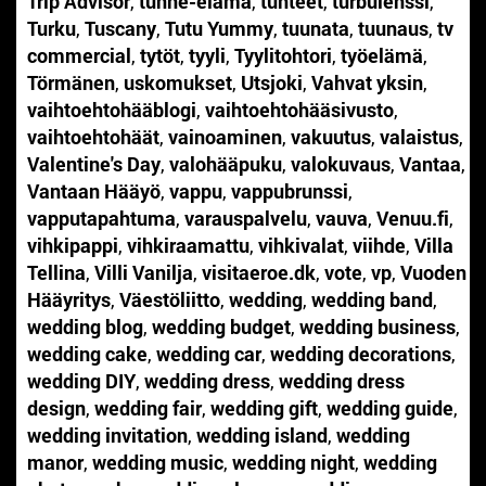
Trip Advisor
,
tunne-elämä
,
tunteet
,
turbulenssi
,
Turku
,
Tuscany
,
Tutu Yummy
,
tuunata
,
tuunaus
,
tv
commercial
,
tytöt
,
tyyli
,
Tyylitohtori
,
työelämä
,
Törmänen
,
uskomukset
,
Utsjoki
,
Vahvat yksin
,
vaihtoehtohääblogi
,
vaihtoehtohääsivusto
,
vaihtoehtohäät
,
vainoaminen
,
vakuutus
,
valaistus
,
Valentine's Day
,
valohääpuku
,
valokuvaus
,
Vantaa
,
Vantaan Hääyö
,
vappu
,
vappubrunssi
,
vapputapahtuma
,
varauspalvelu
,
vauva
,
Venuu.fi
,
vihkipappi
,
vihkiraamattu
,
vihkivalat
,
viihde
,
Villa
Tellina
,
Villi Vanilja
,
visitaeroe.dk
,
vote
,
vp
,
Vuoden
Hääyritys
,
Väestöliitto
,
wedding
,
wedding band
,
wedding blog
,
wedding budget
,
wedding business
,
wedding cake
,
wedding car
,
wedding decorations
,
wedding DIY
,
wedding dress
,
wedding dress
design
,
wedding fair
,
wedding gift
,
wedding guide
,
wedding invitation
,
wedding island
,
wedding
manor
,
wedding music
,
wedding night
,
wedding