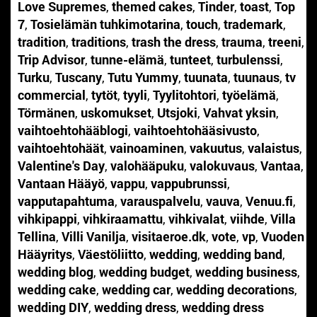
Love Supremes
,
themed cakes
,
Tinder
,
toast
,
Top
7
,
Tosielämän tuhkimotarina
,
touch
,
trademark
,
tradition
,
traditions
,
trash the dress
,
trauma
,
treeni
,
Trip Advisor
,
tunne-elämä
,
tunteet
,
turbulenssi
,
Turku
,
Tuscany
,
Tutu Yummy
,
tuunata
,
tuunaus
,
tv
commercial
,
tytöt
,
tyyli
,
Tyylitohtori
,
työelämä
,
Törmänen
,
uskomukset
,
Utsjoki
,
Vahvat yksin
,
vaihtoehtohääblogi
,
vaihtoehtohääsivusto
,
vaihtoehtohäät
,
vainoaminen
,
vakuutus
,
valaistus
,
Valentine's Day
,
valohääpuku
,
valokuvaus
,
Vantaa
,
Vantaan Hääyö
,
vappu
,
vappubrunssi
,
vapputapahtuma
,
varauspalvelu
,
vauva
,
Venuu.fi
,
vihkipappi
,
vihkiraamattu
,
vihkivalat
,
viihde
,
Villa
Tellina
,
Villi Vanilja
,
visitaeroe.dk
,
vote
,
vp
,
Vuoden
Hääyritys
,
Väestöliitto
,
wedding
,
wedding band
,
wedding blog
,
wedding budget
,
wedding business
,
wedding cake
,
wedding car
,
wedding decorations
,
wedding DIY
,
wedding dress
,
wedding dress