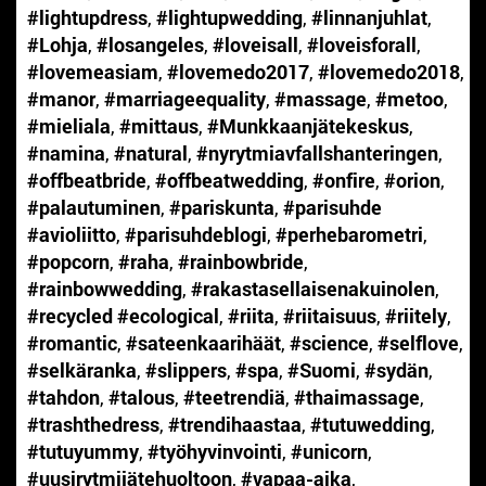
#lightupdress
,
#lightupwedding
,
#linnanjuhlat
,
#Lohja
,
#losangeles
,
#loveisall
,
#loveisforall
,
#lovemeasiam
,
#lovemedo2017
,
#lovemedo2018
,
#manor
,
#marriageequality
,
#massage
,
#metoo
,
#mieliala
,
#mittaus
,
#Munkkaanjätekeskus
,
#namina
,
#natural
,
#nyrytmiavfallshanteringen
,
#offbeatbride
,
#offbeatwedding
,
#onfire
,
#orion
,
#palautuminen
,
#pariskunta
,
#parisuhde
#avioliitto
,
#parisuhdeblogi
,
#perhebarometri
,
#popcorn
,
#raha
,
#rainbowbride
,
#rainbowwedding
,
#rakastasellaisenakuinolen
,
#recycled #ecological
,
#riita
,
#riitaisuus
,
#riitely
,
#romantic
,
#sateenkaarihäät
,
#science
,
#selflove
,
#selkäranka
,
#slippers
,
#spa
,
#Suomi
,
#sydän
,
#tahdon
,
#talous
,
#teetrendiä
,
#thaimassage
,
#trashthedress
,
#trendihaastaa
,
#tutuwedding
,
#tutuyummy
,
#työhyvinvointi
,
#unicorn
,
#uusirytmijätehuoltoon
,
#vapaa-aika
,