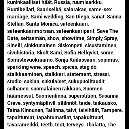
kuninkaalliset häät
,
Russia
,
ruumisarkku
,
Ruutikellari
,
Saariselkä
,
salarakas
,
same-sex
marriage
,
Sami wedding
,
San Diego
,
sanat
,
Sanna
Stellan
,
Santa Monica
,
sateenkaari
,
sateenkaarimorsian
,
sateenkaariparit
,
Save The
Date
,
seitsemän
,
show
,
showtime
,
Simply Spray
,
Sinelli
,
sinkkunainen
,
Siskonpeti
,
sisustaminen
,
sivuhistoria
,
Skolt Sami
,
Sofia Hellqvist
,
some
,
Somistevuokraamo
,
Sonja Kailassaari
,
sopimus
,
sparkling wine
,
speech
,
spices
,
stag do
,
stalkkaaminen
,
stalkkeri
,
statement
,
stressi
,
studio
,
suklaa
,
sukulaiset
,
sukupuolitaudit
,
sulhanen
,
suomalainen rakkaus
,
Suomen
häämessut
,
Suomenlinna
,
superstition
,
Susanna
Greve
,
syntymäpäivä
,
säännöt
,
taide
,
taikausko
,
Taina Kinnunen
,
Tallinna
,
talvi
,
talvihäät
,
Tampere
,
tapahtumat
,
tapahtumatilat
,
tapakulttuuri
,
tavaramerkki
,
teeth
,
teot
,
terveys
,
Thalatta
,
The