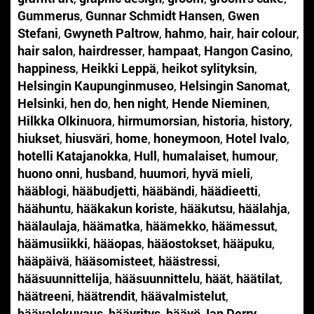
Gummerus
,
Gunnar Schmidt Hansen
,
Gwen
Stefani
,
Gwyneth Paltrow
,
hahmo
,
hair
,
hair colour
,
hair salon
,
hairdresser
,
hampaat
,
Hangon Casino
,
happiness
,
Heikki Leppä
,
heikot sylityksin
,
Helsingin Kaupunginmuseo
,
Helsingin Sanomat
,
Helsinki
,
hen do
,
hen night
,
Hende Nieminen
,
Hilkka Olkinuora
,
hirmumorsian
,
historia
,
history
,
hiukset
,
hiusväri
,
home
,
honeymoon
,
Hotel Ivalo
,
hotelli Katajanokka
,
Hull
,
humalaiset
,
humour
,
huono onni
,
husband
,
huumori
,
hyvä mieli
,
hääblogi
,
hääbudjetti
,
hääbändi
,
häädieetti
,
häähuntu
,
hääkakun koriste
,
hääkutsu
,
häälahja
,
häälaulaja
,
häämatka
,
häämekko
,
häämessut
,
häämusiikki
,
hääopas
,
hääostokset
,
hääpuku
,
hääpäivä
,
hääsomisteet
,
häästressi
,
hääsuunnittelija
,
hääsuunnittelu
,
häät
,
häätilat
,
häätreeni
,
häätrendit
,
häävalmistelut
,
häävalokuvaus
,
hääyritys
,
hääyö
,
Ian Derry
,