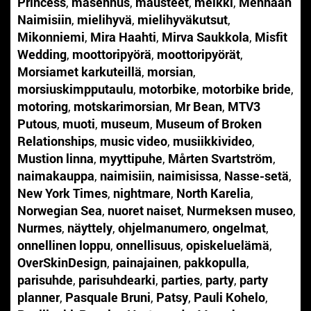
Princess
,
masennus
,
mausteet
,
meikki
,
Mennään
Naimisiin
,
mielihyvä
,
mielihyväkutsut
,
Mikonniemi
,
Mira Haahti
,
Mirva Saukkola
,
Misfit
Wedding
,
moottoripyörä
,
moottoripyörät
,
Morsiamet karkuteillä
,
morsian
,
morsiuskimpputaulu
,
motorbike
,
motorbike bride
,
motoring
,
motskarimorsian
,
Mr Bean
,
MTV3
Putous
,
muoti
,
museum
,
Museum of Broken
Relationships
,
music video
,
musiikkivideo
,
Mustion linna
,
myyttipuhe
,
Mårten Svartström
,
naimakauppa
,
naimisiin
,
naimisissa
,
Nasse-setä
,
New York Times
,
nightmare
,
North Karelia
,
Norwegian Sea
,
nuoret naiset
,
Nurmeksen museo
,
Nurmes
,
näyttely
,
ohjelmanumero
,
ongelmat
,
onnellinen loppu
,
onnellisuus
,
opiskeluelämä
,
OverSkinDesign
,
painajainen
,
pakkopulla
,
parisuhde
,
parisuhdearki
,
parties
,
party
,
party
planner
,
Pasquale Bruni
,
Patsy
,
Pauli Kohelo
,