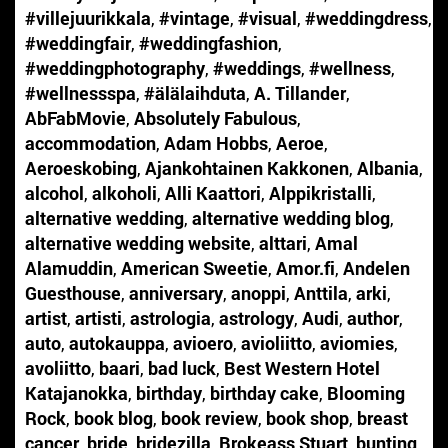
#villejuurikkala
,
#vintage
,
#visual
,
#weddingdress
,
#weddingfair
,
#weddingfashion
,
#weddingphotography
,
#weddings
,
#wellness
,
#wellnessspa
,
#älälaihduta
,
A. Tillander
,
AbFabMovie
,
Absolutely Fabulous
,
accommodation
,
Adam Hobbs
,
Aeroe
,
Aeroeskobing
,
Ajankohtainen Kakkonen
,
Albania
,
alcohol
,
alkoholi
,
Alli Kaattori
,
Alppikristalli
,
alternative wedding
,
alternative wedding blog
,
alternative wedding website
,
alttari
,
Amal
Alamuddin
,
American Sweetie
,
Amor.fi
,
Andelen
Guesthouse
,
anniversary
,
anoppi
,
Anttila
,
arki
,
artist
,
artisti
,
astrologia
,
astrology
,
Audi
,
author
,
auto
,
autokauppa
,
avioero
,
avioliitto
,
aviomies
,
avoliitto
,
baari
,
bad luck
,
Best Western Hotel
Katajanokka
,
birthday
,
birthday cake
,
Blooming
Rock
,
book blog
,
book review
,
book shop
,
breast
cancer
,
bride
,
bridezilla
,
Brokeass Stuart
,
bunting
,