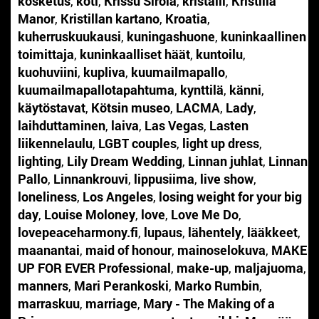
kosketus
,
koti
,
Krissu Sirola
,
kristalli
,
Kristilla
Manor
,
Kristillan kartano
,
Kroatia
,
kuherruskuukausi
,
kuningashuone
,
kuninkaallinen
toimittaja
,
kuninkaalliset häät
,
kuntoilu
,
kuohuviini
,
kupliva
,
kuumailmapallo
,
kuumailmapallotapahtuma
,
kynttilä
,
känni
,
käytöstavat
,
Kötsin museo
,
LACMA
,
Lady
,
laihduttaminen
,
laiva
,
Las Vegas
,
Lasten
liikennelaulu
,
LGBT couples
,
light up dress
,
lighting
,
Lily Dream Wedding
,
Linnan juhlat
,
Linnan
Pallo
,
Linnankrouvi
,
lippusiima
,
live show
,
loneliness
,
Los Angeles
,
losing weight for your big
day
,
Louise Moloney
,
love
,
Love Me Do
,
lovepeaceharmony.fi
,
lupaus
,
lähentely
,
lääkkeet
,
maanantai
,
maid of honour
,
mainoselokuva
,
MAKE
UP FOR EVER Professional
,
make-up
,
maljajuoma
,
manners
,
Mari Perankoski
,
Marko Rumbin
,
marraskuu
,
marriage
,
Mary - The Making of a