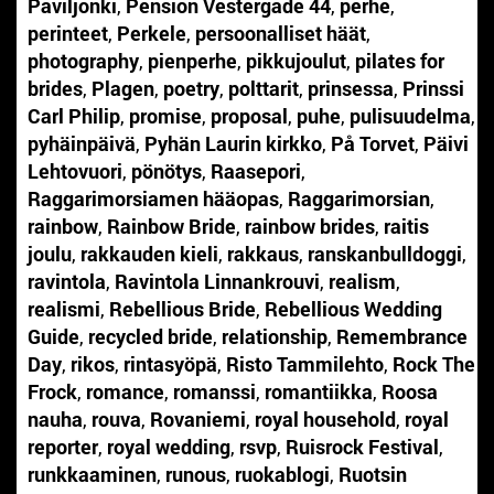
Paviljonki
,
Pension Vestergade 44
,
perhe
,
perinteet
,
Perkele
,
persoonalliset häät
,
photography
,
pienperhe
,
pikkujoulut
,
pilates for
brides
,
Plagen
,
poetry
,
polttarit
,
prinsessa
,
Prinssi
Carl Philip
,
promise
,
proposal
,
puhe
,
pulisuudelma
,
pyhäinpäivä
,
Pyhän Laurin kirkko
,
På Torvet
,
Päivi
Lehtovuori
,
pönötys
,
Raasepori
,
Raggarimorsiamen hääopas
,
Raggarimorsian
,
rainbow
,
Rainbow Bride
,
rainbow brides
,
raitis
joulu
,
rakkauden kieli
,
rakkaus
,
ranskanbulldoggi
,
ravintola
,
Ravintola Linnankrouvi
,
realism
,
realismi
,
Rebellious Bride
,
Rebellious Wedding
Guide
,
recycled bride
,
relationship
,
Remembrance
Day
,
rikos
,
rintasyöpä
,
Risto Tammilehto
,
Rock The
Frock
,
romance
,
romanssi
,
romantiikka
,
Roosa
nauha
,
rouva
,
Rovaniemi
,
royal household
,
royal
reporter
,
royal wedding
,
rsvp
,
Ruisrock Festival
,
runkkaaminen
,
runous
,
ruokablogi
,
Ruotsin