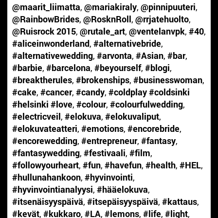
@maarit_liimatta
,
@mariakiraly
,
@pinnipuuteri
,
@RainbowBrides
,
@RosknRoll
,
@rrjatehuolto
,
@Ruisrock 2015
,
@rutale_art
,
@ventelanvpk
,
#40
,
#aliceinwonderland
,
#alternativebride
,
#alternativewedding
,
#arvonta
,
#Asian
,
#bar
,
#barbie
,
#barcelona
,
#beyourself
,
#blogi
,
#breaktherules
,
#brokenships
,
#businesswoman
,
#cake
,
#cancer
,
#candy
,
#coldplay #coldsinki
#helsinki #love
,
#colour
,
#colourfulwedding
,
#electricveil
,
#elokuva
,
#elokuvaliput
,
#elokuvateatteri
,
#emotions
,
#encorebride
,
#encorewedding
,
#entrepreneur
,
#fantasy
,
#fantasywedding
,
#festivaali
,
#film
,
#followyourheart
,
#fun
,
#havefun
,
#health
,
#HEL
,
#hullunahankoon
,
#hyvinvointi
,
#hyvinvointianalyysi
,
#hääelokuva
,
#itsenäisyyspäivä
,
#itsepäisyyspäivä
,
#kattaus
,
#kevät
,
#kukkaro
,
#LA
,
#lemons
,
#life
,
#light
,