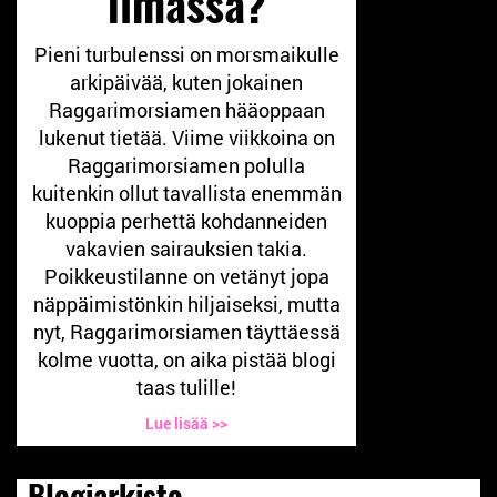
ilmassa?
Pieni turbulenssi on morsmaikulle
arkipäivää, kuten jokainen
Raggarimorsiamen hääoppaan
lukenut tietää. Viime viikkoina on
Raggarimorsiamen polulla
kuitenkin ollut tavallista enemmän
kuoppia perhettä kohdanneiden
vakavien sairauksien takia.
Poikkeustilanne on vetänyt jopa
näppäimistönkin hiljaiseksi, mutta
nyt, Raggarimorsiamen täyttäessä
kolme vuotta, on aika pistää blogi
taas tulille!
Lue lisää >>
Blogiarkisto