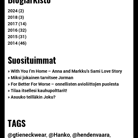
2024 (2)
2018 (3)
2017 (14)
2016 (32)
2015 (31)
2014 (46)
Suosituimmat
» With You I’m Home – Anna and Markku’s Sami Love Story
» Miksi jokainen tarvitsee Jorman
» For Better For Worse – onnellisten avioliittojen puolesta
» Tilaa itsellesi kauhupolttarit!
» Asuuko teilläkin Joku?
TAGS
@gtieneckwear
,
@Hanko
,
@hendenvaara
,