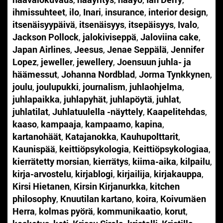
ihmissuhteet
,
ilo
,
Inari
,
insurance
,
interior design
,
itsenäisyypäivä
,
itsenäisyys
,
itsepäisyys
,
Ivalo
,
Jackson Pollock
,
jalokiviseppä
,
Jaloviina cake
,
Japan Airlines
,
Jeesus
,
Jenae Seppälä
,
Jennifer
Lopez
,
jeweller
,
jewellery
,
Joensuun juhla- ja
häämessut
,
Johanna Nordblad
,
Jorma Tynkkynen
,
joulu
,
joulupukki
,
journalism
,
juhlaohjelma
,
juhlapaikka
,
juhlapyhät
,
juhlapöytä
,
juhlat
,
juhlatilat
,
Juhlatuulella -näyttely
,
Kaapelitehdas
,
kaaso
,
kampaaja
,
kampaamo
,
kapina
,
kartanohäät
,
Katajanokka
,
Kauhupolttarit
,
Kaunispää
,
keittiöpsykologia
,
Keittiöpsykologiaa
,
kierrätetty morsian
,
kierrätys
,
kiima-aika
,
kilpailu
,
kirja-arvostelu
,
kirjablogi
,
kirjailija
,
kirjakauppa
,
Kirsi Hietanen
,
Kirsin Kirjanurkka
,
kitchen
philosophy
,
Knuutilan kartano
,
koira
,
Koivumäen
Herra
,
kolmas pyörä
,
kommunikaatio
,
korut
,