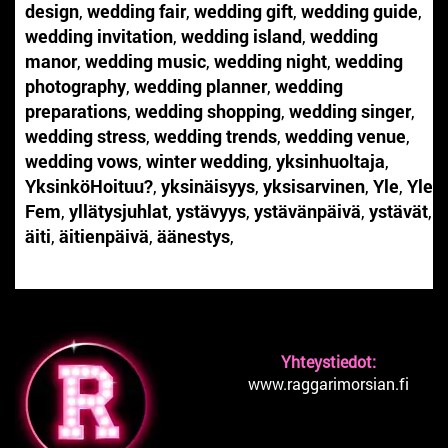
design
,
wedding fair
,
wedding gift
,
wedding guide
,
wedding invitation
,
wedding island
,
wedding
manor
,
wedding music
,
wedding night
,
wedding
photography
,
wedding planner
,
wedding
preparations
,
wedding shopping
,
wedding singer
,
wedding stress
,
wedding trends
,
wedding venue
,
wedding vows
,
winter wedding
,
yksinhuoltaja
,
YksinköHoituu?
,
yksinäisyys
,
yksisarvinen
,
Yle
,
Yle
Fem
,
yllätysjuhlat
,
ystävyys
,
ystävänpäivä
,
ystävät
,
äiti
,
äitienpäivä
,
äänestys
,
Yhteystiedot:
www.raggarimorsian.fi