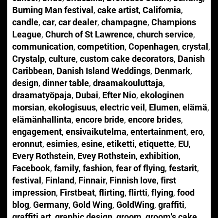
Burning Man festival
,
cake artist
,
California
,
candle
,
car
,
car dealer
,
champagne
,
Champions
League
,
Church of St Lawrence
,
church service
,
communication
,
competition
,
Copenhagen
,
crystal
,
Crystalp
,
culture
,
custom cake decorators
,
Danish
Caribbean
,
Danish Island Weddings
,
Denmark
,
design
,
dinner table
,
draamakouluttaja
,
draamatyöpaja
,
Dubai
,
Efter Nio
,
ekologinen
morsian
,
ekologisuus
,
electric veil
,
Elumen
,
elämä
,
elämänhallinta
,
encore bride
,
encore brides
,
engagement
,
ensivaikutelma
,
entertainment
,
ero
,
eronnut
,
esimies
,
esine
,
etiketti
,
etiquette
,
EU
,
Every Rothstein
,
Evey Rothstein
,
exhibition
,
Facebook
,
family
,
fashion
,
fear of flying
,
festarit
,
festival
,
Finland
,
Finnair
,
Finnish love
,
first
impression
,
Firstbeat
,
flirting
,
flirtti
,
flying
,
food
blog
,
Germany
,
Gold Wing
,
GoldWing
,
graffiti
,
graffiti art
,
graphic design
,
groom
,
groom's cake
,